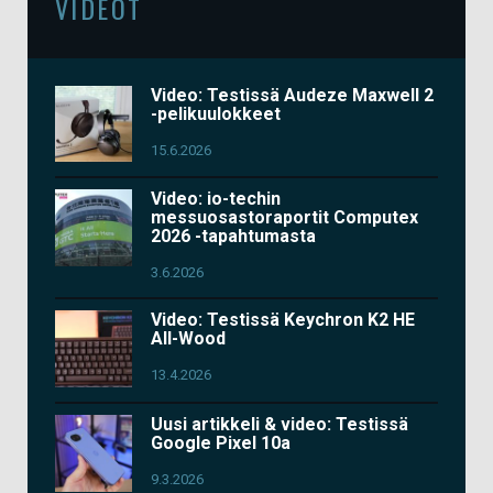
VIDEOT
Video: Testissä Audeze Maxwell 2
-pelikuulokkeet
15.6.2026
Video: io-techin
messuosastoraportit Computex
2026 -tapahtumasta
3.6.2026
Video: Testissä Keychron K2 HE
All-Wood
13.4.2026
Uusi artikkeli & video: Testissä
Google Pixel 10a
9.3.2026