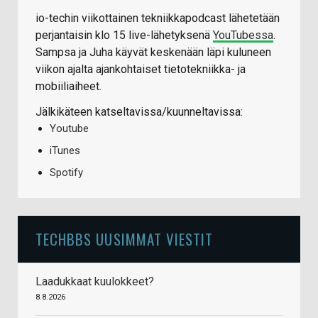
io-techin viikottainen tekniikkapodcast lähetetään
perjantaisin klo 15 live-lähetyksenä
YouTubessa
.
Sampsa ja Juha käyvät keskenään läpi kuluneen
viikon ajalta ajankohtaiset tietotekniikka- ja
mobiiliaiheet.
Jälkikäteen katseltavissa/kuunneltavissa:
Youtube
iTunes
Spotify
TECHBBS UUSIMMAT VIESTIT
Laadukkaat kuulokkeet?
8.8.2026