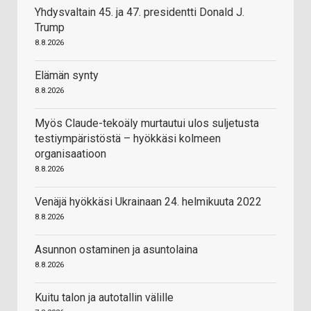
Yhdysvaltain 45. ja 47. presidentti Donald J.
Trump
8.8.2026
Elämän synty
8.8.2026
Myös Claude-tekoäly murtautui ulos suljetusta
testiympäristöstä – hyökkäsi kolmeen
organisaatioon
8.8.2026
Venäjä hyökkäsi Ukrainaan 24. helmikuuta 2022
8.8.2026
Asunnon ostaminen ja asuntolaina
8.8.2026
Kuitu talon ja autotallin välille