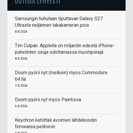
UUTISIA LYHYESTI
Samsungin huhutaan tiputtavan Galaxy S27
Ultrasta neljännen takakameran pois
8.8.2026
Tim Culpan: Applella on miljardin edestä iPhone-
puhelinten siruja odottamassa muistipiirejä
8.8.2026
Doom pyörii nyt (melkein) myös Commodore
64:llä
7.8.2026
Doom pyörii nyt myös Paintissa
6.8.2026
Keychron kehittää avoimen lähdekoodin
firmwarea pelihiiriin