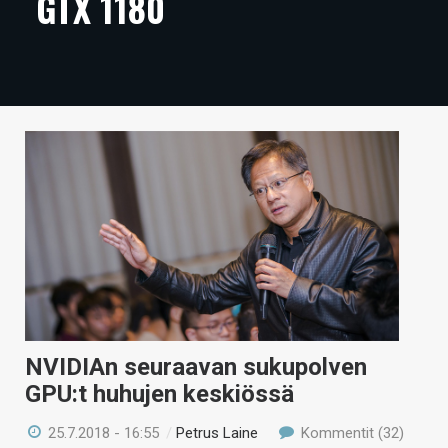
GTX 1180
ARTIKKELIT
VIDEOT
TECHBBS
TIETOA
HINTA.FI
KAUPPA
VAIHDA TEEMA
NVIDIAn seuraavan sukupolven
HAKU
GPU:t huhujen keskiössä
25.7.2018 - 16:55
/
Petrus Laine
Kommentit (32)