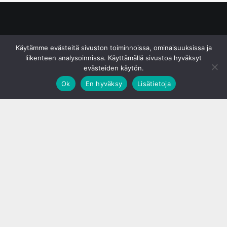
© S&J Media Oy
Käytämme evästeitä sivuston toiminnoissa, ominaisuuksissa ja
liikenteen analysoinnissa. Käyttämällä sivustoa hyväksyt
evästeiden käytön.
Ok
En hyväksy
Lisätietoja
;