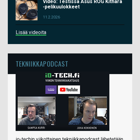
Video: Testissä Asus ROG Kithara
-pelikuulokkeet
11.2.2026
Lisää videoita
TEKNIIKKAPODCAST
io-techin viikottainen tekniikkapodcast lähetetään