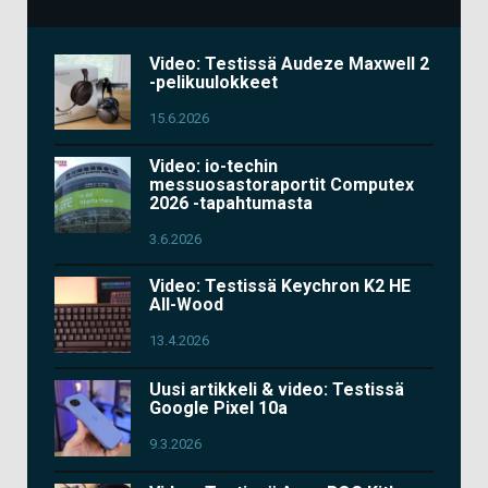
Video: Testissä Audeze Maxwell 2
-pelikuulokkeet
15.6.2026
Video: io-techin
messuosastoraportit Computex
2026 -tapahtumasta
3.6.2026
Video: Testissä Keychron K2 HE
All-Wood
13.4.2026
Uusi artikkeli & video: Testissä
Google Pixel 10a
9.3.2026