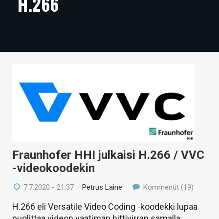
H.266
ARTIKKELIT
VIDEOT
TECHBBS
TIETOA
HINTA.FI
KAUPPA
VAIHDA TEEMA
Fraunhofer HHI julkaisi H.266 / VVC
-videokoodekin
HAKU
7.7.2020 - 21:37
/
Petrus Laine
Kommentit (19)
H.266 eli Versatile Video Coding -koodekki lupaa
puolittaa videon vaatiman bittivirran samalla