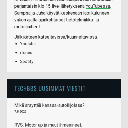
perjantaisin klo 15 live-lähetyksenä
YouTubessa
.
Sampsa ja Juha käyvät keskenään läpi kuluneen
viikon ajalta ajankohtaiset tietotekniikka- ja
mobiiliaiheet.
Jälkikäteen katseltavissa/kuunneltavissa:
Youtube
iTunes
Spotify
TECHBBS UUSIMMAT VIESTIT
Mikä ärsyttää kanssa-autoilijoissa?
7.8.2026
RVS, Motor up ja muut ihmeaineet.