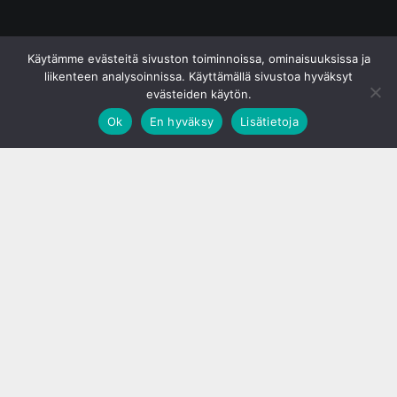
© S&J Media Oy
Käytämme evästeitä sivuston toiminnoissa, ominaisuuksissa ja
liikenteen analysoinnissa. Käyttämällä sivustoa hyväksyt
evästeiden käytön.
Ok
En hyväksy
Lisätietoja
;