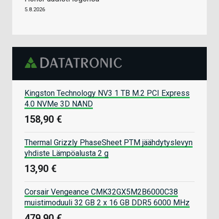
5.8.2026
Kingston Technology NV3 1 TB M.2 PCI Express
4.0 NVMe 3D NAND
158,90 €
Thermal Grizzly PhaseSheet PTM jäähdytyslevyn
yhdiste Lämpöalusta 2 g
13,90 €
Corsair Vengeance CMK32GX5M2B6000C38
muistimoduuli 32 GB 2 x 16 GB DDR5 6000 MHz
479,90 €