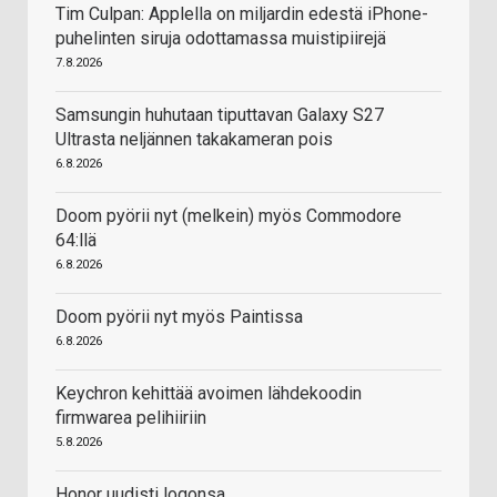
Tim Culpan: Applella on miljardin edestä iPhone-
puhelinten siruja odottamassa muistipiirejä
7.8.2026
Samsungin huhutaan tiputtavan Galaxy S27
Ultrasta neljännen takakameran pois
6.8.2026
Doom pyörii nyt (melkein) myös Commodore
64:llä
6.8.2026
Doom pyörii nyt myös Paintissa
6.8.2026
Keychron kehittää avoimen lähdekoodin
firmwarea pelihiiriin
5.8.2026
Honor uudisti logonsa