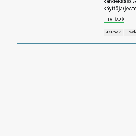
kahdeksalla A
käyttöjärjest
Lue lisää
ASRock
Emol