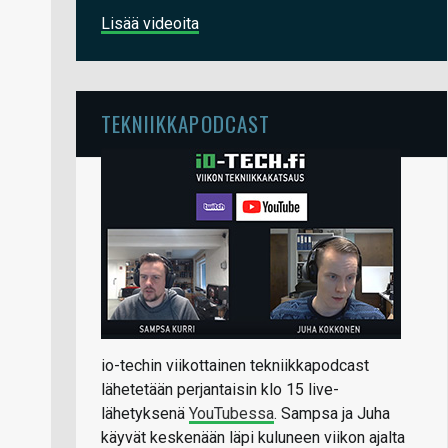
Lisää videoita
TEKNIIKKAPODCAST
io-techin viikottainen tekniikkapodcast
lähetetään perjantaisin klo 15 live-
lähetyksenä
YouTubessa
. Sampsa ja Juha
käyvät keskenään läpi kuluneen viikon ajalta