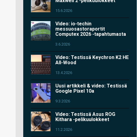
Maxwell 2 -pelikuulokkeet
15.6.2026
Video: io-techin
messuosastoraportit
Computex 2026 -tapahtumasta
3.6.2026
Video: Testissä Keychron K2 HE
All-Wood
13.4.2026
Uusi artikkeli & video: Testissä
Google Pixel 10a
9.3.2026
Video: Testissä Asus ROG
Kithara -pelikuulokkeet
11.2.2026