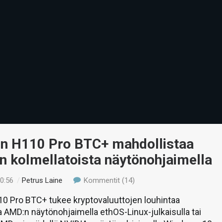
n H110 Pro BTC+ mahdollistaa
n kolmellatoista näytönohjaimella
20:56
/
Petrus Laine
Kommentit (14)
0 Pro BTC+ tukee kryptovaluuttojen louhintaa
a AMD:n näytönohjaimella ethOS-Linux-julkaisulla tai