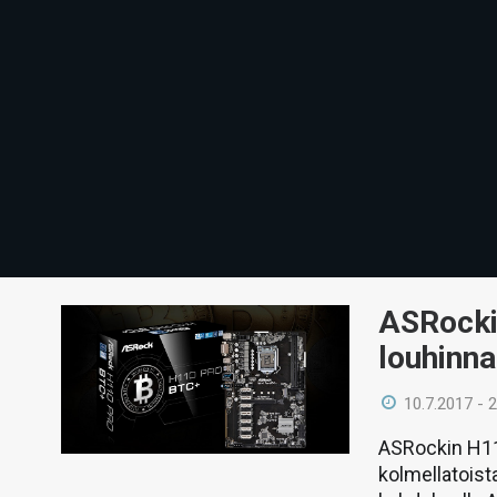
ASRocki
louhinna
10.7.2017 - 
ASRockin H11
kolmellatoist