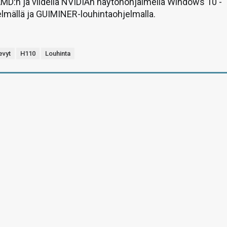
MD:n ja viidellä NVIDIAn näytönohjaimella Windows 10 -
elmällä ja GUIMINER-louhintaohjelmalla.
evyt
H110
Louhinta