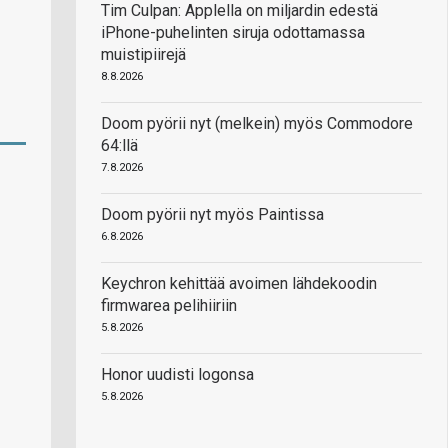
Tim Culpan: Applella on miljardin edestä
iPhone-puhelinten siruja odottamassa
muistipiirejä
8.8.2026
Doom pyörii nyt (melkein) myös Commodore
64:llä
7.8.2026
Doom pyörii nyt myös Paintissa
6.8.2026
Keychron kehittää avoimen lähdekoodin
firmwarea pelihiiriin
5.8.2026
Honor uudisti logonsa
5.8.2026