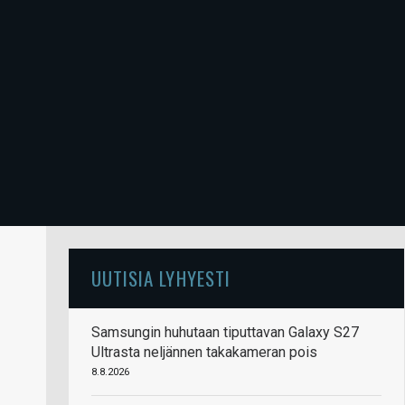
UUTISIA LYHYESTI
Samsungin huhutaan tiputtavan Galaxy S27
Ultrasta neljännen takakameran pois
8.8.2026