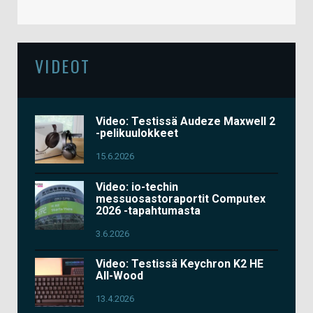
VIDEOT
Video: Testissä Audeze Maxwell 2
-pelikuulokkeet
15.6.2026
Video: io-techin
messuosastoraportit Computex
2026 -tapahtumasta
3.6.2026
Video: Testissä Keychron K2 HE
All-Wood
13.4.2026