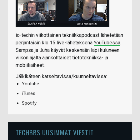
io-techin viikottainen tekniikkapodcast lähetetään
perjantaisin klo 15 live-lähetyksenä
YouTubessa
.
Sampsa ja Juha käyvät keskenään läpi kuluneen
viikon ajalta ajankohtaiset tietotekniikka- ja
mobiiliaiheet.
Jälkikäteen katseltavissa/kuunneltavissa:
Youtube
iTunes
Spotify
TECHBBS UUSIMMAT VIESTIT