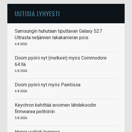
UUTISIA LYHYESTI
Samsungin huhutaan tiputtavan Galaxy S27
Ultrasta neljännen takakameran pois
6.8.2026
Doom pyörii nyt (melkein) myös Commodore
64:llä
6.8.2026
Doom pyörii nyt myös Paintissa
6.8.2026
Keychron kehittää avoimen lähdekoodin
firmwarea pelihiiriin
5.8.2026
Honor uudisti logonsa