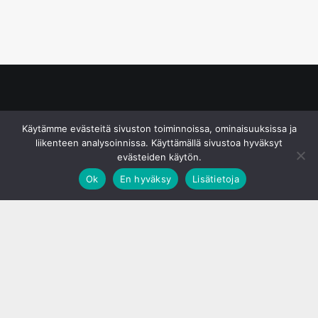
© S&J Media Oy
Käytämme evästeitä sivuston toiminnoissa, ominaisuuksissa ja
liikenteen analysoinnissa. Käyttämällä sivustoa hyväksyt
evästeiden käytön.
Ok
En hyväksy
Lisätietoja
;