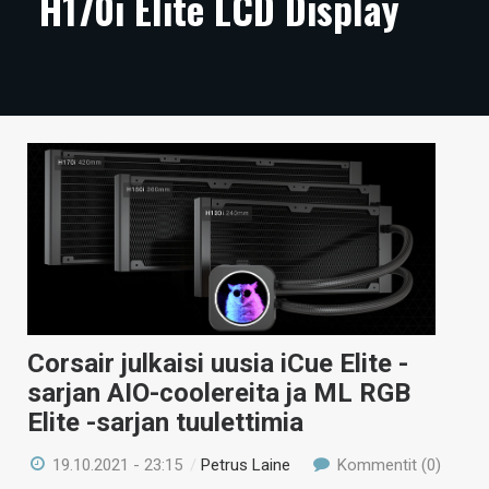
H170i Elite LCD Display
ARTIKKELIT
VIDEOT
TECHBBS
TIETOA
HINTA.FI
KAUPPA
VAIHDA TEEMA
Corsair julkaisi uusia iCue Elite -
sarjan AIO-coolereita ja ML RGB
HAKU
Elite -sarjan tuulettimia
19.10.2021 - 23:15
/
Petrus Laine
Kommentit (0)