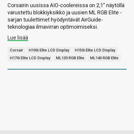
Corsairin uusissa AIO-coolereissa on 2,1″ näytöllä
varustettu blokkiyksikkö ja uusien ML RGB Elite -
sarjan tuulettimet hyödyntävät AirGuide-
teknologiaa ilmavirran optimoimiseksi.
Lue lisää
Corsair
H100i Elite LCD Display
H150i Elite LCD Display
H170i Elite LCD Display
ML120 RGB Elite
ML140 RGB Elite