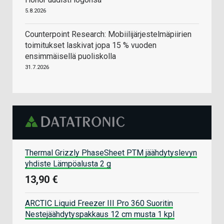
5.8.2026
Counterpoint Research: Mobiilijärjestelmäpiirien
toimitukset laskivat jopa 15 % vuoden
ensimmäisellä puoliskolla
31.7.2026
Thermal Grizzly PhaseSheet PTM jäähdytyslevyn
yhdiste Lämpöalusta 2 g
13,90 €
ARCTIC Liquid Freezer III Pro 360 Suoritin
Nestejäähdytyspakkaus 12 cm musta 1 kpl