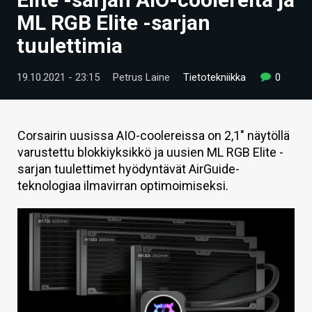
ARTIKKELIT
ML RGB Elite -sarjan
tuulettimia
VIDEOT
TECHBBS
19.10.2021 - 23:15
Petrus Laine
Tietotekniikka
0
TIETOA
HINTA.FI
Corsairin uusissa AIO-coolereissa on 2,1" näytöllä
varustettu blokkiyksikkö ja uusien ML RGB Elite -
KAUPPA
sarjan tuulettimet hyödyntävät AirGuide-
teknologiaa ilmavirran optimoimiseksi.
VAIHDA TEEMA
HAKU