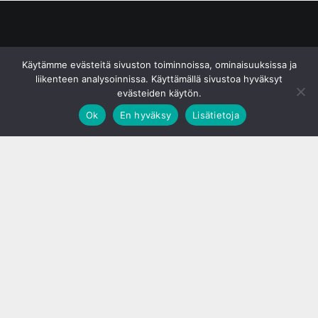
© S&J Media Oy
Käytämme evästeitä sivuston toiminnoissa, ominaisuuksissa ja
liikenteen analysoinnissa. Käyttämällä sivustoa hyväksyt
evästeiden käytön.
Ok
En hyväksy
Lisätietoja
;