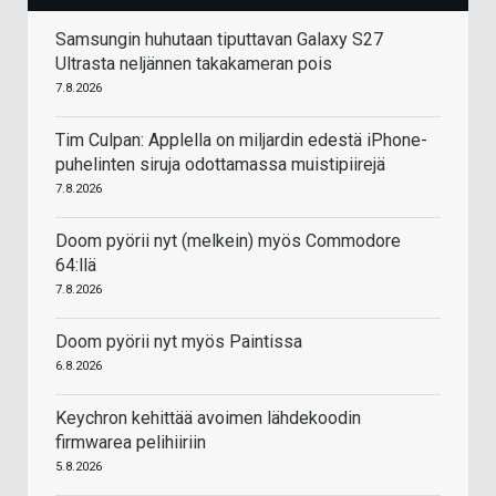
Samsungin huhutaan tiputtavan Galaxy S27
Ultrasta neljännen takakameran pois
7.8.2026
Tim Culpan: Applella on miljardin edestä iPhone-
puhelinten siruja odottamassa muistipiirejä
7.8.2026
Doom pyörii nyt (melkein) myös Commodore
64:llä
7.8.2026
Doom pyörii nyt myös Paintissa
6.8.2026
Keychron kehittää avoimen lähdekoodin
firmwarea pelihiiriin
5.8.2026