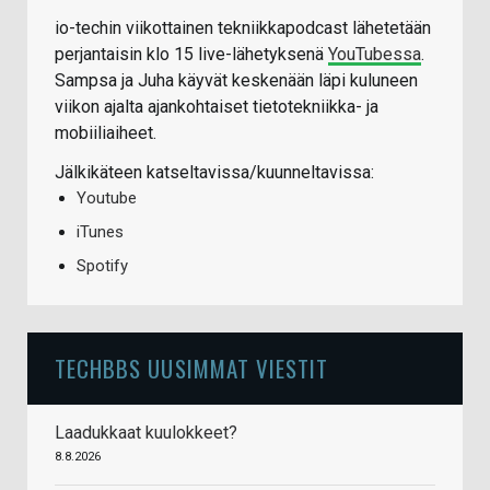
io-techin viikottainen tekniikkapodcast lähetetään
perjantaisin klo 15 live-lähetyksenä
YouTubessa
.
Sampsa ja Juha käyvät keskenään läpi kuluneen
viikon ajalta ajankohtaiset tietotekniikka- ja
mobiiliaiheet.
Jälkikäteen katseltavissa/kuunneltavissa:
Youtube
iTunes
Spotify
TECHBBS UUSIMMAT VIESTIT
Laadukkaat kuulokkeet?
8.8.2026