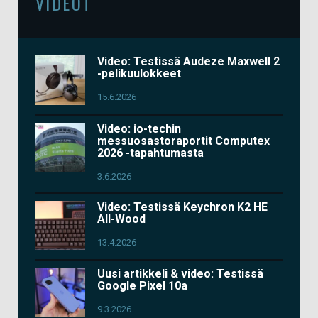
VIDEOT
Video: Testissä Audeze Maxwell 2
-pelikuulokkeet
15.6.2026
Video: io-techin
messuosastoraportit Computex
2026 -tapahtumasta
3.6.2026
Video: Testissä Keychron K2 HE
All-Wood
13.4.2026
Uusi artikkeli & video: Testissä
Google Pixel 10a
9.3.2026