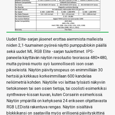
Uudet Elite-sarjan jäsenet erottaa aiemmista malleista
niiden 2,1-tuumainen pyöreä näyttö pumppublokin päällä
sekä uudet ML RGB Elite -sarjan tuulettimet. IPS-
paneelia käyttävän näytön resoluutio teoriassa 480×480,
mutta pyöreä muoto syö luonnollisesti ison osan
pikseleistä. Näytön päivitysnopeus on enimmillään 30
hertsiä ja kirkkaus korkeimmillaan 600 kandelaa
neliömetriä kohden. Näytölle voi laittaa tylsästi näkyviin
tietokoneen tai sen osien tietoja, tai coolisti esimerkiksi
synthwave-kissan kuvan, kuten Corsairin esimerkissä.
Näytön ympärillä on kehyksenä 24 erikseen ohjattavasta
RGB LEDistä rakentuva rengas. Näytön sisältävä
blokkikansi on saatavilla myös erillisenä päivityskittinä