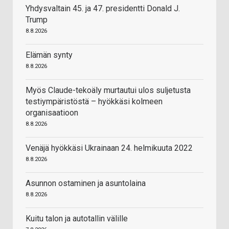
Yhdysvaltain 45. ja 47. presidentti Donald J.
Trump
8.8.2026
Elämän synty
8.8.2026
Myös Claude-tekoäly murtautui ulos suljetusta
testiympäristöstä – hyökkäsi kolmeen
organisaatioon
8.8.2026
Venäjä hyökkäsi Ukrainaan 24. helmikuuta 2022
8.8.2026
Asunnon ostaminen ja asuntolaina
8.8.2026
Kuitu talon ja autotallin välille