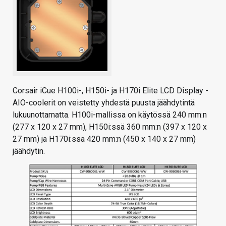
Corsair iCue H100i-, H150i- ja H170i Elite LCD Display -
AIO-coolerit on veistetty yhdestä puusta jäähdytintä
lukuunottamatta. H100i-mallissa on käytössä 240 mm:n
(277 x 120 x 27 mm), H150i:ssä 360 mm:n (397 x 120 x
27 mm) ja H170i:ssä 420 mm:n (450 x 140 x 27 mm)
jäähdytin.