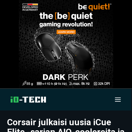
Corsair julkaisi uusia iCue
UUTISET
Elite -sarjan AIO-coolereita ja