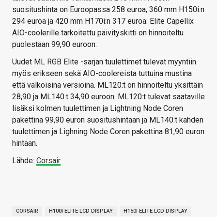
suositushinta on Euroopassa 258 euroa, 360 mm H150i:n
294 euroa ja 420 mm H170i:n 317 euroa. Elite Capellix
AIO-coolerille tarkoitettu päivityskitti on hinnoiteltu
puolestaan 99,90 euroon.
Uudet ML RGB Elite -sarjan tuulettimet tulevat myyntiin
myös erikseen sekä AIO-coolereista tuttuina mustina
että valkoisina versioina. ML120:t on hinnoiteltu yksittäin
28,90 ja ML140:t 34,90 euroon. ML120:t tulevat saataville
lisäksi kolmen tuulettimen ja Lightning Node Coren
pakettina 99,90 euron suositushintaan ja ML140:t kahden
tuulettimen ja Lighning Node Coren pakettina 81,90 euron
hintaan.
Lähde:
Corsair
CORSAIR
H100I ELITE LCD DISPLAY
H150I ELITE LCD DISPLAY