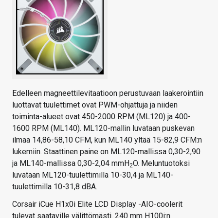
Edelleen magneettilevitaatioon perustuvaan laakerointiin
luottavat tuulettimet ovat PWM-ohjattuja ja niiden
toiminta-alueet ovat 450-2000 RPM (ML120) ja 400-
1600 RPM (ML140). ML120-mallin luvataan puskevan
ilmaa 14,86-58,10 CFM, kun ML140 yltää 15-82,9 CFM:n
lukemiin. Staattinen paine on ML120-mallissa 0,30-2,90
ja ML140-mallissa 0,30-2,04 mmH
O. Meluntuotoksi
2
luvataan ML120-tuulettimilla 10-30,4 ja ML140-
tuulettimilla 10-31,8 dBA.
Corsair iCue H1x0i Elite LCD Display -AIO-coolerit
tulevat saataville välittömästi. 240 mm H100i:n