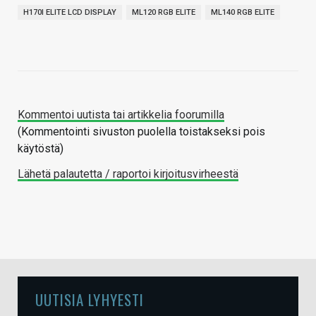
H170I ELITE LCD DISPLAY
ML120 RGB ELITE
ML140 RGB ELITE
Kommentoi uutista tai artikkelia foorumilla
(Kommentointi sivuston puolella toistakseksi pois
käytöstä)
Lähetä palautetta / raportoi kirjoitusvirheestä
UUTISIA LYHYESTI