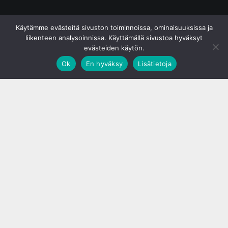
© S&J Media Oy
Käytämme evästeitä sivuston toiminnoissa, ominaisuuksissa ja
liikenteen analysoinnissa. Käyttämällä sivustoa hyväksyt
evästeiden käytön.
Ok
En hyväksy
Lisätietoja
;