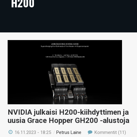
H200
ARTIKKELIT
VIDEOT
TECHBBS
TIETOA
HINTA.FI
KAUPPA
VAIHDA TEEMA
NVIDIA julkaisi H200-kiihdyttimen ja
HAKU
uusia Grace Hopper GH200 -alustoja
16.11.2023 - 18:25
/
Petrus Laine
Kommentit (11)