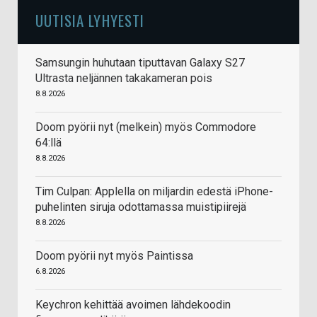
UUTISIA LYHYESTI
Samsungin huhutaan tiputtavan Galaxy S27
Ultrasta neljännen takakameran pois
8.8.2026
Doom pyörii nyt (melkein) myös Commodore
64:llä
8.8.2026
Tim Culpan: Applella on miljardin edestä iPhone-
puhelinten siruja odottamassa muistipiirejä
8.8.2026
Doom pyörii nyt myös Paintissa
6.8.2026
Keychron kehittää avoimen lähdekoodin