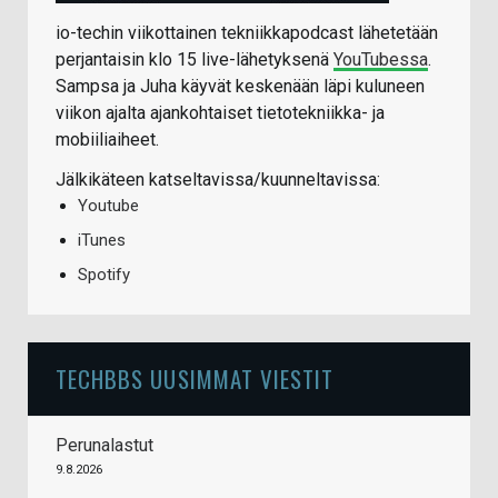
io-techin viikottainen tekniikkapodcast lähetetään
perjantaisin klo 15 live-lähetyksenä
YouTubessa
.
Sampsa ja Juha käyvät keskenään läpi kuluneen
viikon ajalta ajankohtaiset tietotekniikka- ja
mobiiliaiheet.
Jälkikäteen katseltavissa/kuunneltavissa:
Youtube
iTunes
Spotify
TECHBBS UUSIMMAT VIESTIT
Perunalastut
9.8.2026