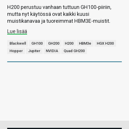
H200 perustuu vanhaan tuttuun GH100-piiriin,
mutta nyt käytössä ovat kaikki kuusi
muistikanavaa ja tuoreimmat HBM3E-muistit.
Lue lisää
Blackwell
GH100
GH200
H200
HBM3e
HGX H200
Hopper
Jupiter
NVIDIA
Quad GH200