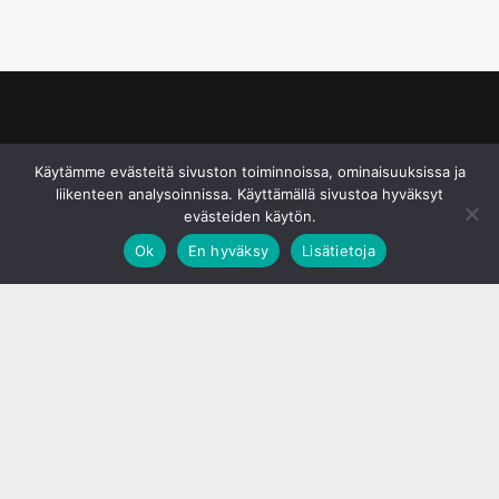
© S&J Media Oy
Käytämme evästeitä sivuston toiminnoissa, ominaisuuksissa ja
liikenteen analysoinnissa. Käyttämällä sivustoa hyväksyt
evästeiden käytön.
Ok
En hyväksy
Lisätietoja
;