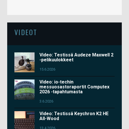
VIDEOT
Video: Testissä Audeze Maxwell 2
-pelikuulokkeet
15.6.2026
Video: io-techin
messuosastoraportit Computex
2026 -tapahtumasta
3.6.2026
Video: Testissä Keychron K2 HE
All-Wood
13.4.2026