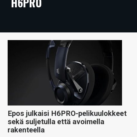
H6PRO
ARTIKKELIT
VIDEOT
TECHBBS
TIETOA
HINTA.FI
KAUPPA
VAIHDA TEEMA
Epos julkaisi H6PRO-pelikuulokkeet
HAKU
sekä suljetulla että avoimella
rakenteella