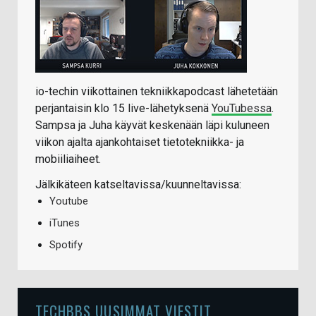
io-techin viikottainen tekniikkapodcast lähetetään
perjantaisin klo 15 live-lähetyksenä
YouTubessa
.
Sampsa ja Juha käyvät keskenään läpi kuluneen
viikon ajalta ajankohtaiset tietotekniikka- ja
mobiiliaiheet.
Jälkikäteen katseltavissa/kuunneltavissa:
Youtube
iTunes
Spotify
TECHBBS UUSIMMAT VIESTIT