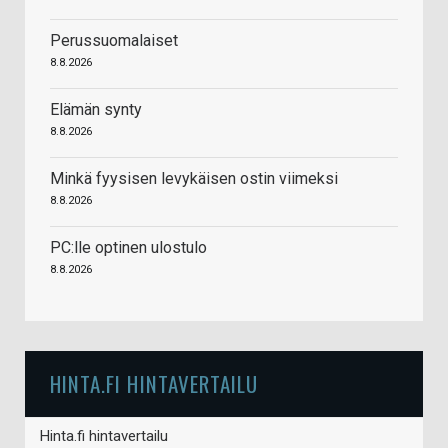
Perussuomalaiset
8.8.2026
Elämän synty
8.8.2026
Minkä fyysisen levykäisen ostin viimeksi
8.8.2026
PC:lle optinen ulostulo
8.8.2026
HINTA.FI HINTAVERTAILU
Hinta.fi hintavertailu