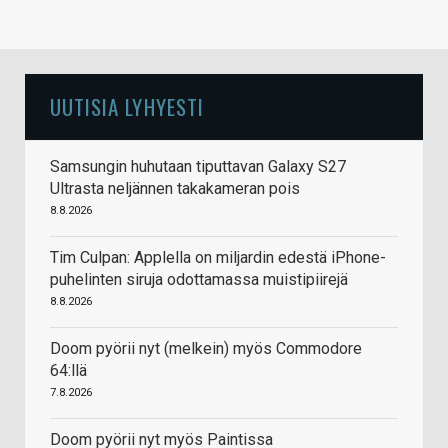
UUTISIA LYHYESTI
Samsungin huhutaan tiputtavan Galaxy S27
Ultrasta neljännen takakameran pois
8.8.2026
Tim Culpan: Applella on miljardin edestä iPhone-
puhelinten siruja odottamassa muistipiirejä
8.8.2026
Doom pyörii nyt (melkein) myös Commodore
64:llä
7.8.2026
Doom pyörii nyt myös Paintissa