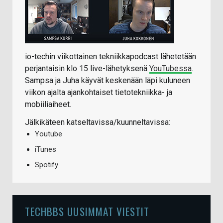
io-techin viikottainen tekniikkapodcast lähetetään
perjantaisin klo 15 live-lähetyksenä
YouTubessa
.
Sampsa ja Juha käyvät keskenään läpi kuluneen
viikon ajalta ajankohtaiset tietotekniikka- ja
mobiiliaiheet.
Jälkikäteen katseltavissa/kuunneltavissa:
Youtube
iTunes
Spotify
TECHBBS UUSIMMAT VIESTIT