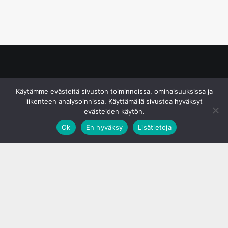
© S&J Media Oy
Käytämme evästeitä sivuston toiminnoissa, ominaisuuksissa ja
liikenteen analysoinnissa. Käyttämällä sivustoa hyväksyt
evästeiden käytön.
Ok
En hyväksy
Lisätietoja
;