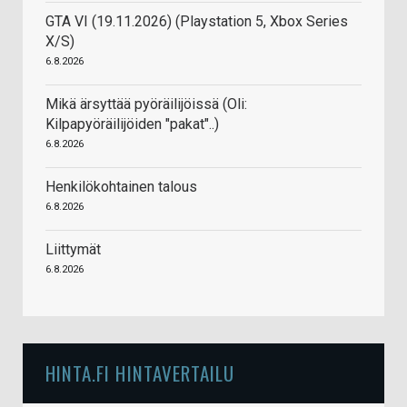
GTA VI (19.11.2026) (Playstation 5, Xbox Series
X/S)
6.8.2026
Mikä ärsyttää pyöräilijöissä (Oli:
Kilpapyöräilijöiden "pakat"..)
6.8.2026
Henkilökohtainen talous
6.8.2026
Liittymät
6.8.2026
HINTA.FI HINTAVERTAILU