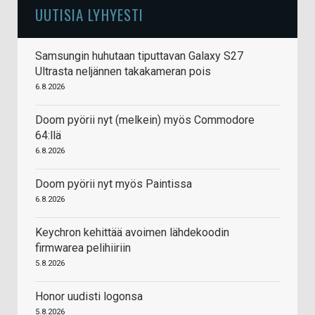
UUTISIA LYHYESTI
Samsungin huhutaan tiputtavan Galaxy S27
Ultrasta neljännen takakameran pois
6.8.2026
Doom pyörii nyt (melkein) myös Commodore
64:llä
6.8.2026
Doom pyörii nyt myös Paintissa
6.8.2026
Keychron kehittää avoimen lähdekoodin
firmwarea pelihiiriin
5.8.2026
Honor uudisti logonsa
5.8.2026