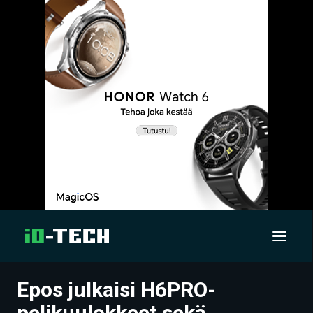
Epos julkaisi H6PRO-
UUTISET
pelikuulokkeet sekä