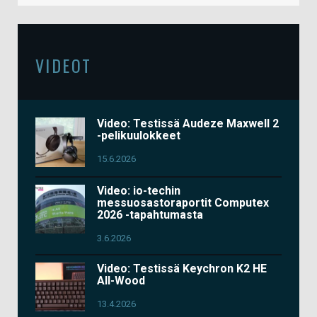
VIDEOT
Video: Testissä Audeze Maxwell 2
-pelikuulokkeet
15.6.2026
Video: io-techin
messuosastoraportit Computex
2026 -tapahtumasta
3.6.2026
Video: Testissä Keychron K2 HE
All-Wood
13.4.2026