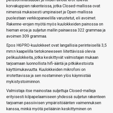
korvakuppien rakenteissa, jotka Closed-mallissa ovat
nimensä mukaisesti umpinaiset ja Open-mallissa
puolestaan verkkopaneelilla varustetut, eli avoimet.
Rakenne-erojen myötä myös kuulokkeiden painossa on
hieman eroa ja suljetun mallin painaessa 322 grammaa ja
avoimen 309 grammaa.
Epos H6PRO-kuulokkeet ovat langallisia perinteisellä 3,5
mm:n kaapelilla tietokoneeseen liitettävissä olevia
pelikuulokkeita, jotka keskittyvät valmistajan mukaan
tarjoamaan luonnollista hifi-ääntä ja pitkäkestoista
käyttömukavuutta. Kuulokkeiden mikrofoni on
irrotettavissa ja sen nostaminen ylös käynnistää
mykistystoiminnon.
Valmistaja itse mainostaa suljettuja Closed-malleja
erityisesti kilpapelaamiseen yhdessä suljetun rakenteen
tarjoaman passiivisen ympäristöäänten vaimennuksen
kanssa, minkä myötä peliääniin keskittyminen on