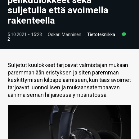
ARTIKKELIT
suljetulla että avoimella
rakenteella
VIDEOT
TECHBBS
5.10.2021 - 15:23
Oskari Manninen
Tietotekniikka
2
TIETOA
HINTA.FI
Suljetut kuulokkeet tarjoavat valmistajan mukaan
paremman äänieristyksen ja siten paremman
KAUPPA
keskittymisen kilpapelaamiseen, kun taas avoimet
VAIHDA TEEMA
tarjoavat luonnollisen ja mukaansatempaavan
äänimaiseman hiljaisessa ympäristössä.
HAKU