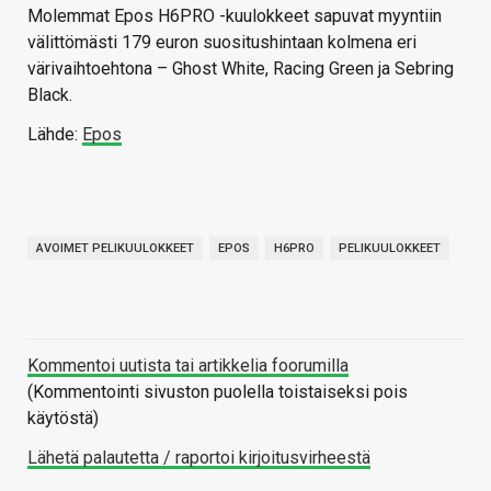
Molemmat Epos H6PRO -kuulokkeet sapuvat myyntiin
välittömästi 179 euron suositushintaan kolmena eri
värivaihtoehtona – Ghost White, Racing Green ja Sebring
Black.
Lähde:
Epos
AVOIMET PELIKUULOKKEET
EPOS
H6PRO
PELIKUULOKKEET
Kommentoi uutista tai artikkelia foorumilla
(Kommentointi sivuston puolella toistaiseksi pois
käytöstä)
Lähetä palautetta / raportoi kirjoitusvirheestä