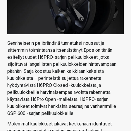
Sennheiserin pelibrändinä tunnetuksi noussut ja
sittemmin toimintaansa itsenäistänyt Epos on tänän
esitellyt uudet H6PRO-sarjan pelikuulokkeet, jotka
sijoittuvat langallisten pelikuulokkeiden hintavampaan
päähän. Sarja koostuu kaiken kaikkiaan kaksista
kuulokkeista – perinteistä suljettua rakennetta
hyödyntävistä H6PRO Closed -kuulokkeista ja
pelikuulokkeille harvinaisempaa avointa rakennetta
käyttävistä H6Pro Open -malleista. H6PRO-sarjan
kuulokkeet toimivat henkisinä seuraajina vanhemmille
GSP 600 -sarjan pelikuulokkeille.
Molemmat kuulokkeet jakavat keskenään identtiset
perusominaisuudet ja niiden ainoat erot tulevat