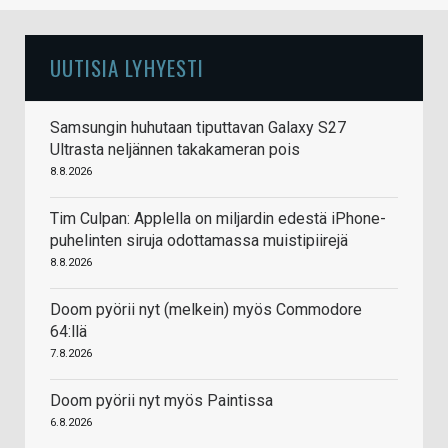
UUTISIA LYHYESTI
Samsungin huhutaan tiputtavan Galaxy S27
Ultrasta neljännen takakameran pois
8.8.2026
Tim Culpan: Applella on miljardin edestä iPhone-
puhelinten siruja odottamassa muistipiirejä
8.8.2026
Doom pyörii nyt (melkein) myös Commodore
64:llä
7.8.2026
Doom pyörii nyt myös Paintissa
6.8.2026