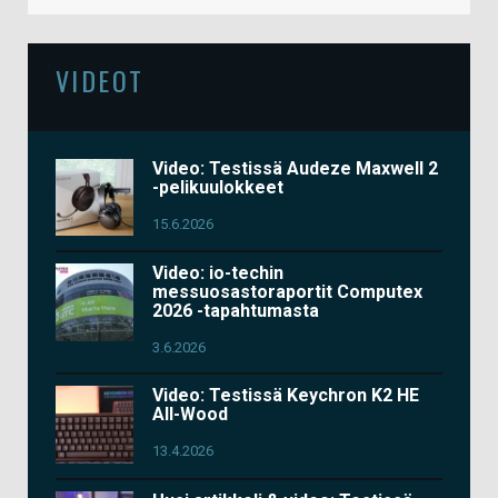
VIDEOT
Video: Testissä Audeze Maxwell 2
-pelikuulokkeet
15.6.2026
Video: io-techin
messuosastoraportit Computex
2026 -tapahtumasta
3.6.2026
Video: Testissä Keychron K2 HE
All-Wood
13.4.2026