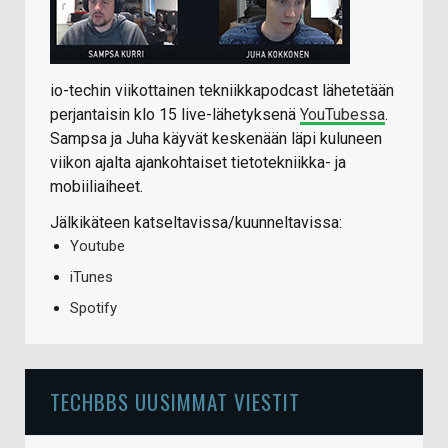
io-techin viikottainen tekniikkapodcast lähetetään
perjantaisin klo 15 live-lähetyksenä
YouTubessa
.
Sampsa ja Juha käyvät keskenään läpi kuluneen
viikon ajalta ajankohtaiset tietotekniikka- ja
mobiiliaiheet.
Jälkikäteen katseltavissa/kuunneltavissa:
Youtube
iTunes
Spotify
TECHBBS UUSIMMAT VIESTIT