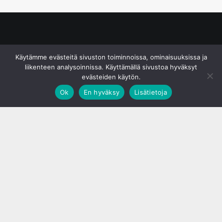
© S&J Media Oy
Käytämme evästeitä sivuston toiminnoissa, ominaisuuksissa ja
liikenteen analysoinnissa. Käyttämällä sivustoa hyväksyt
evästeiden käytön.
Ok
En hyväksy
Lisätietoja
;