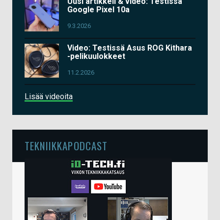
Uusi artikkeli & video: Testissä
Google Pixel 10a
9.3.2026
Video: Testissä Asus ROG Kithara
-pelikuulokkeet
11.2.2026
Lisää videoita
TEKNIIKKAPODCAST