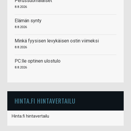
Perussuomalaiset
8.8.2026
Elämän synty
8.8.2026
Minkä fyysisen levykäisen ostin viimeksi
8.8.2026
PC:lle optinen ulostulo
8.8.2026
HINTA.FI HINTAVERTAILU
Hinta.fi hintavertailu