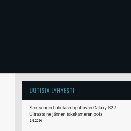
UUTISIA LYHYESTI
Samsungin huhutaan tiputtavan Galaxy S27
Ultrasta neljännen takakameran pois
6.8.2026