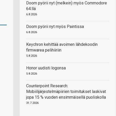
Doom pyörii nyt (melkein) myös Commodore
64:llä
6.8.2026
Doom pyörii nyt myös Paintissa
6.8.2026
Keychron kehittää avoimen lähdekoodin
firmwarea pelihiiriin
5.8.2026
Honor uudisti logonsa
5.8.2026
Counterpoint Research:
Mobiilijärjestelmäpiirien toimitukset laskivat
jopa 15 % vuoden ensimmäisellä puoliskolla
31.7.2026