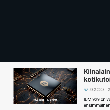
Kiinalai
kotikuto
28.2.2023 - 
IDM 929 on v
ensimmäinen, 