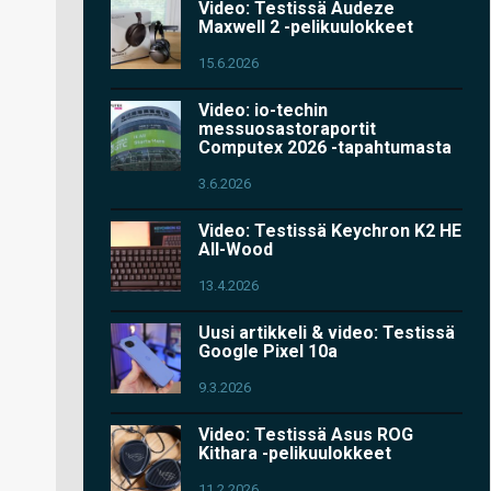
Video: Testissä Audeze
Maxwell 2 -pelikuulokkeet
15.6.2026
Video: io-techin
messuosastoraportit
Computex 2026 -tapahtumasta
3.6.2026
Video: Testissä Keychron K2 HE
All-Wood
13.4.2026
Uusi artikkeli & video: Testissä
Google Pixel 10a
9.3.2026
Video: Testissä Asus ROG
Kithara -pelikuulokkeet
11.2.2026