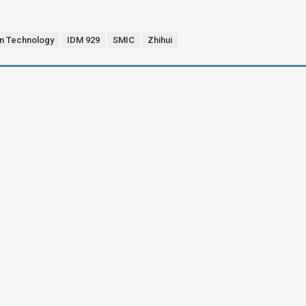
n Technology
IDM 929
SMIC
Zhihui