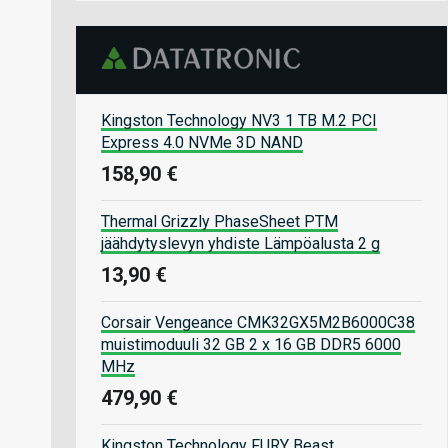
Kingston Technology NV3 1 TB M.2 PCI
Express 4.0 NVMe 3D NAND
158,90 €
Thermal Grizzly PhaseSheet PTM
jäähdytyslevyn yhdiste Lämpöalusta 2 g
13,90 €
Corsair Vengeance CMK32GX5M2B6000C38
muistimoduuli 32 GB 2 x 16 GB DDR5 6000
MHz
479,90 €
Kingston Technology FURY Beast