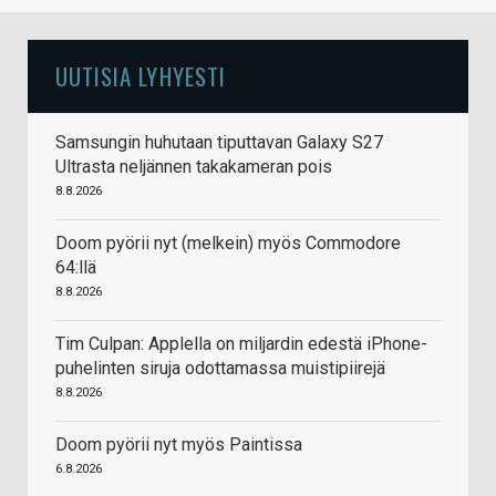
UUTISIA LYHYESTI
Samsungin huhutaan tiputtavan Galaxy S27
Ultrasta neljännen takakameran pois
8.8.2026
Doom pyörii nyt (melkein) myös Commodore
64:llä
8.8.2026
Tim Culpan: Applella on miljardin edestä iPhone-
puhelinten siruja odottamassa muistipiirejä
8.8.2026
Doom pyörii nyt myös Paintissa
6.8.2026