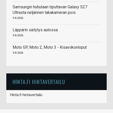
Samsungin huhutaan tiputtavan Galaxy S27
Ultrasta neljännen takakameran pois
9.8.2026
Läppärin säilytys autossa
9.8.2026
Moto GP, Moto 2, Moto 3 - Kisaviikonloput
9.8.2026
HINTA.FI HINTAVERTAILU
Hinta.fi hintavertailu