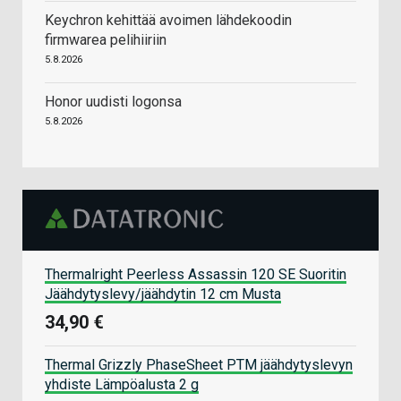
Keychron kehittää avoimen lähdekoodin
firmwarea pelihiiriin
5.8.2026
Honor uudisti logonsa
5.8.2026
Thermalright Peerless Assassin 120 SE Suoritin
Jäähdytyslevy/jäähdytin 12 cm Musta
34,90 €
Thermal Grizzly PhaseSheet PTM jäähdytyslevyn
yhdiste Lämpöalusta 2 g