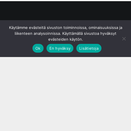
© S&J Media Oy
Käytämme evästeitä sivuston toiminnoissa, ominaisuuksissa ja
liikenteen analysoinnissa. Käyttämällä sivustoa hyväksyt
evästeiden käytön.
Ok
En hyväksy
Lisätietoja
;