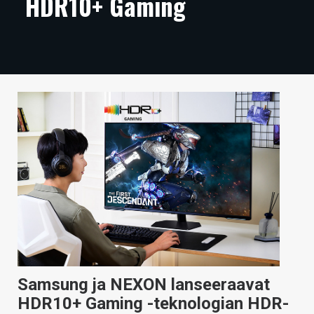
HDR10+ Gaming
ARTIKKELIT
VIDEOT
TECHBBS
TIETOA
HINTA.FI
KAUPPA
VAIHDA TEEMA
HAKU
Samsung ja NEXON lanseeraavat
HDR10+ Gaming -teknologian HDR-