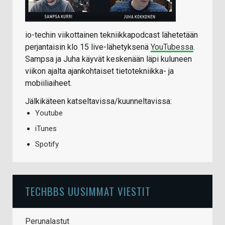
io-techin viikottainen tekniikkapodcast lähetetään
perjantaisin klo 15 live-lähetyksenä
YouTubessa
.
Sampsa ja Juha käyvät keskenään läpi kuluneen
viikon ajalta ajankohtaiset tietotekniikka- ja
mobiiliaiheet.
Jälkikäteen katseltavissa/kuunneltavissa:
Youtube
iTunes
Spotify
TECHBBS UUSIMMAT VIESTIT
Perunalastut