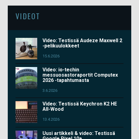
VIDEOT
Video: Testissä Audeze Maxwell 2
-pelikuulokkeet
15.6.2026
Video: io-techin
messuosastoraportit Computex
2026 -tapahtumasta
3.6.2026
Video: Testissä Keychron K2 HE
All-Wood
13.4.2026
Uusi artikkeli & video: Testissä
Google Pixel 10a