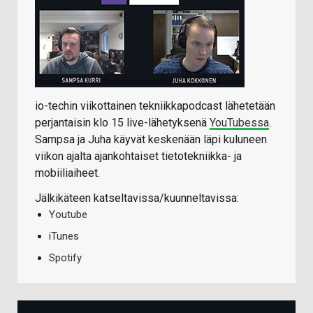
io-techin viikottainen tekniikkapodcast lähetetään
perjantaisin klo 15 live-lähetyksenä
YouTubessa
.
Sampsa ja Juha käyvät keskenään läpi kuluneen
viikon ajalta ajankohtaiset tietotekniikka- ja
mobiiliaiheet.
Jälkikäteen katseltavissa/kuunneltavissa:
Youtube
iTunes
Spotify