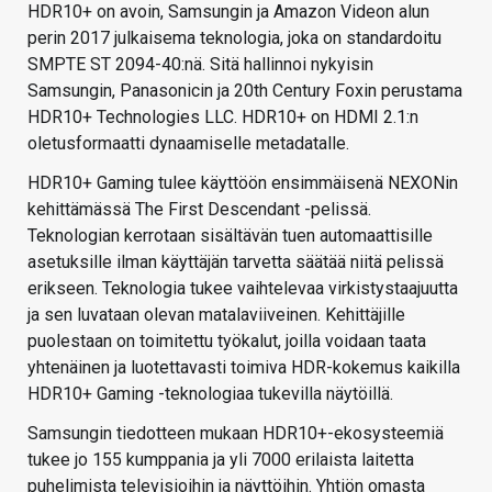
HDR10+ on avoin, Samsungin ja Amazon Videon alun
perin 2017 julkaisema teknologia, joka on standardoitu
SMPTE ST 2094-40:nä. Sitä hallinnoi nykyisin
Samsungin, Panasonicin ja 20th Century Foxin perustama
HDR10+ Technologies LLC. HDR10+ on HDMI 2.1:n
oletusformaatti dynaamiselle metadatalle.
HDR10+ Gaming tulee käyttöön ensimmäisenä NEXONin
kehittämässä The First Descendant -pelissä.
Teknologian kerrotaan sisältävän tuen automaattisille
asetuksille ilman käyttäjän tarvetta säätää niitä pelissä
erikseen. Teknologia tukee vaihtelevaa virkistystaajuutta
ja sen luvataan olevan matalaviiveinen. Kehittäjille
puolestaan on toimitettu työkalut, joilla voidaan taata
yhtenäinen ja luotettavasti toimiva HDR-kokemus kaikilla
HDR10+ Gaming -teknologiaa tukevilla näytöillä.
Samsungin tiedotteen mukaan HDR10+-ekosysteemiä
tukee jo 155 kumppania ja yli 7000 erilaista laitetta
puhelimista televisioihin ja näyttöihin. Yhtiön omasta