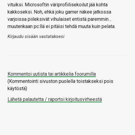
vituiksi. Microsoftin väriprofiilisekoilut jää kohta
kakkoseksi. Noh, ehkä joku gamer näkee jatkossa
varjoissa piileksivät vihulaiset entistä paremmin…
muutenkaan pc:llä ei pitäisi tehdä muuta kuin pelata.
Kirjaudu sisään vastataksesi
Kommentoi uutista tai artikkelia foorumilla
(Kommentointi sivuston puolella toistakseksi pois
käytöstä)
Lähetä palautetta / raportoi kirjoitusvirheestä