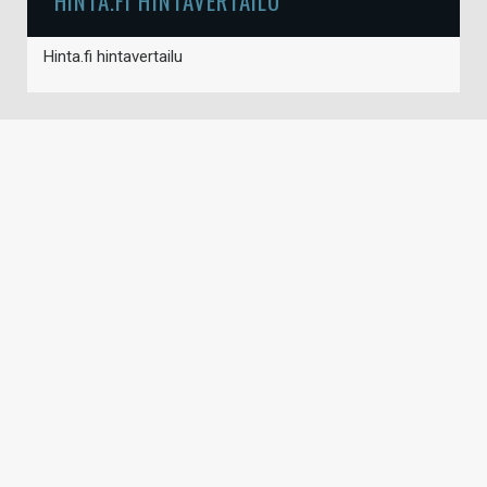
HINTA.FI HINTAVERTAILU
Hinta.fi hintavertailu