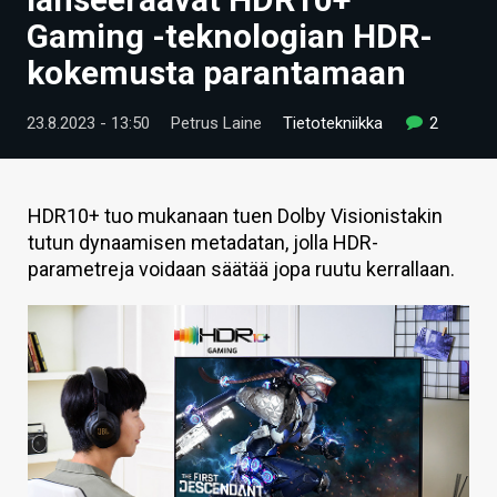
ARTIKKELIT
Gaming -teknologian HDR-
kokemusta parantamaan
VIDEOT
TECHBBS
23.8.2023 - 13:50
Petrus Laine
Tietotekniikka
2
TIETOA
HINTA.FI
HDR10+ tuo mukanaan tuen Dolby Visionistakin
tutun dynaamisen metadatan, jolla HDR-
KAUPPA
parametreja voidaan säätää jopa ruutu kerrallaan.
VAIHDA TEEMA
HAKU