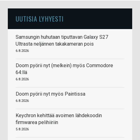
UUTISIA LYHYESTI
Samsungin huhutaan tiputtavan Galaxy S27
Ultrasta neljännen takakameran pois
6.8.2026
Doom pyörii nyt (melkein) myös Commodore
64:llä
6.8.2026
Doom pyörii nyt myös Paintissa
6.8.2026
Keychron kehittää avoimen lähdekoodin
firmwarea pelihiiriin
5.8.2026