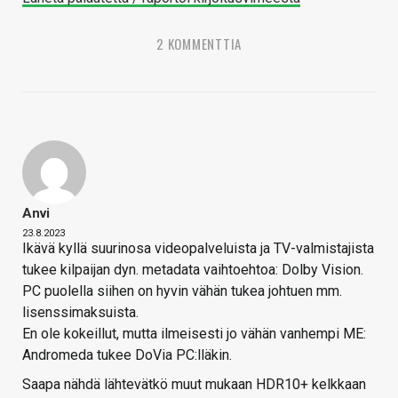
2 KOMMENTTIA
Anvi
23.8.2023
Ikävä kyllä suurinosa videopalveluista ja TV-valmistajista
tukee kilpaijan dyn. metadata vaihtoehtoa: Dolby Vision.
PC puolella siihen on hyvin vähän tukea johtuen mm.
lisenssimaksuista.
En ole kokeillut, mutta ilmeisesti jo vähän vanhempi ME:
Andromeda tukee DoVia PC:lläkin.
Saapa nähdä lähtevätkö muut mukaan HDR10+ kelkkaan