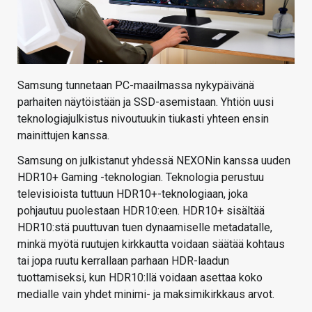
Samsung tunnetaan PC-maailmassa nykypäivänä
parhaiten näytöistään ja SSD-asemistaan. Yhtiön uusi
teknologiajulkistus nivoutuukin tiukasti yhteen ensin
mainittujen kanssa.
Samsung on julkistanut yhdessä NEXONin kanssa uuden
HDR10+ Gaming -teknologian. Teknologia perustuu
televisioista tuttuun HDR10+-teknologiaan, joka
pohjautuu puolestaan HDR10:een. HDR10+ sisältää
HDR10:stä puuttuvan tuen dynaamiselle metadatalle,
minkä myötä ruutujen kirkkautta voidaan säätää kohtaus
tai jopa ruutu kerrallaan parhaan HDR-laadun
tuottamiseksi, kun HDR10:llä voidaan asettaa koko
medialle vain yhdet minimi- ja maksimikirkkaus arvot.