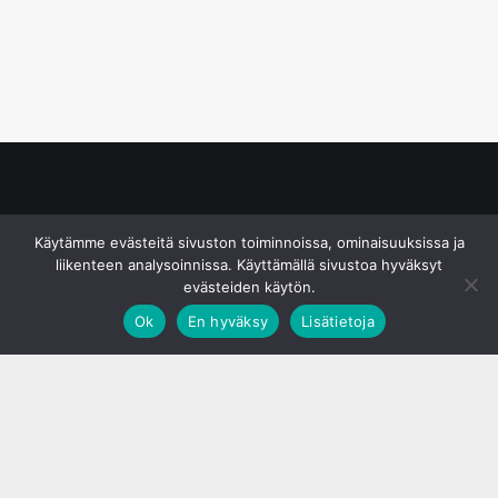
© S&J Media Oy
Käytämme evästeitä sivuston toiminnoissa, ominaisuuksissa ja
liikenteen analysoinnissa. Käyttämällä sivustoa hyväksyt
evästeiden käytön.
Ok
En hyväksy
Lisätietoja
;