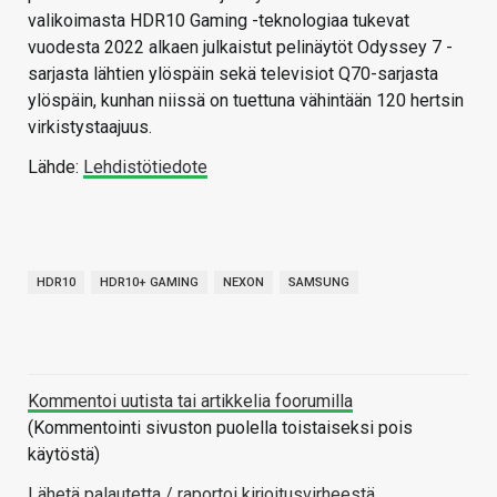
valikoimasta HDR10 Gaming -teknologiaa tukevat
vuodesta 2022 alkaen julkaistut pelinäytöt Odyssey 7 -
sarjasta lähtien ylöspäin sekä televisiot Q70-sarjasta
ylöspäin, kunhan niissä on tuettuna vähintään 120 hertsin
virkistystaajuus.
Lähde:
Lehdistötiedote
HDR10
HDR10+ GAMING
NEXON
SAMSUNG
Kommentoi uutista tai artikkelia foorumilla
(Kommentointi sivuston puolella toistaiseksi pois
käytöstä)
Lähetä palautetta / raportoi kirjoitusvirheestä