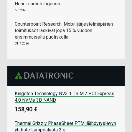
Honor uudisti logonsa
5.8.2026
Counterpoint Research: Mobiilijärjestelmäpiirien
toimitukset laskivat jopa 15 % vuoden
ensimmäisellä puoliskolla
31.7.2026
Kingston Technology NV3 1 TB M.2 PCI Express
4.0 NVMe 3D NAND
158,90 €
Thermal Grizzly PhaseSheet PTM jäähdytyslevyn
yhdiste Lämpöalusta 2 g