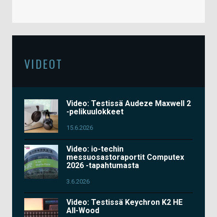
VIDEOT
Video: Testissä Audeze Maxwell 2
-pelikuulokkeet
15.6.2026
Video: io-techin
messuosastoraportit Computex
2026 -tapahtumasta
3.6.2026
Video: Testissä Keychron K2 HE
All-Wood