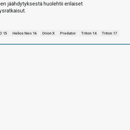
n jäähdytyksestä huolehtii erilaiset
sratkaisut.
D 15
Helios Neo 16
Orion X
Predator
Triton 14
Triton 17