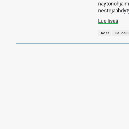
näytönohjaime
nestejäähdyty
Lue lisää
Acer
Helios 3