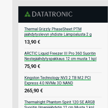
Thermal Grizzly PhaseSheet PTM
jäähdytyslevyn yhdiste Lämpöalusta 2 g
13,90 €
ARCTIC Liquid Freezer III Pro 360 Suoritin
Nestejäähdytyspakkaus 12 cm musta 1 kpl
75,90 €
Kingston Technology NV3 2 TB M.2 PCI
Express 4.0 NVMe 3D NAND
265,90 €
Thermalright Phantom Spirit 120 SE ARGB
Suoritin Ilmanjäähdytin 12 cm Musta 1 kpl