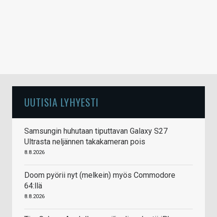
UUTISIA LYHYESTI
Samsungin huhutaan tiputtavan Galaxy S27
Ultrasta neljännen takakameran pois
8.8.2026
Doom pyörii nyt (melkein) myös Commodore
64:llä
8.8.2026