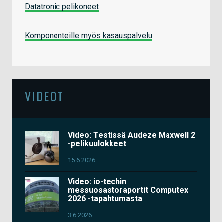
Datatronic pelikoneet
Komponenteille myös kasauspalvelu
VIDEOT
Video: Testissä Audeze Maxwell 2
-pelikuulokkeet
15.6.2026
Video: io-techin
messuosastoraportit Computex
2026 -tapahtumasta
3.6.2026