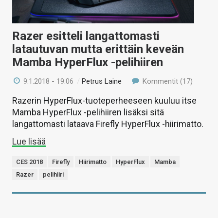
KAUPPA
VAIHDA TEEMA
Razer esitteli langattomasti
latautuvan mutta erittäin keveän
Mamba HyperFlux -pelihiiren
HAKU
9.1.2018 - 19:06
/
Petrus Laine
Kommentit (17)
Razerin HyperFlux-tuoteperheeseen kuuluu itse
Mamba HyperFlux -pelihiiren lisäksi sitä
langattomasti lataava Firefly HyperFlux -hiirimatto.
Lue lisää
CES 2018
Firefly
Hiirimatto
HyperFlux
Mamba
Razer
pelihiiri