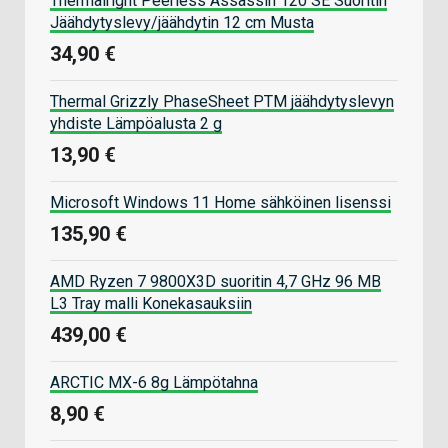
Thermalright Peerless Assassin 120 SE Suoritin
Jäähdytyslevy/jäähdytin 12 cm Musta
34,90 €
Thermal Grizzly PhaseSheet PTM jäähdytyslevyn
yhdiste Lämpöalusta 2 g
13,90 €
Microsoft Windows 11 Home sähköinen lisenssi
135,90 €
AMD Ryzen 7 9800X3D suoritin 4,7 GHz 96 MB
L3 Tray malli Konekasauksiin
439,00 €
ARCTIC MX-6 8g Lämpötahna
8,90 €