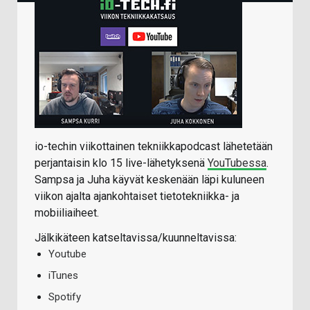
io-techin viikottainen tekniikkapodcast lähetetään
perjantaisin klo 15 live-lähetyksenä
YouTubessa
.
Sampsa ja Juha käyvät keskenään läpi kuluneen
viikon ajalta ajankohtaiset tietotekniikka- ja
mobiiliaiheet.
Jälkikäteen katseltavissa/kuunneltavissa:
Youtube
iTunes
Spotify