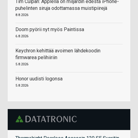
Tim Culpan: Applella on miljardin edestä iPhone-
puhelinten siruja odottamassa muistipiirejä
8.8.2026
Doom pyörii nyt myös Paintissa
6.8.2026
Keychron kehittää avoimen lähdekoodin
firmwarea pelihiiriin
5.8.2026
Honor uudisti logonsa
5.8.2026