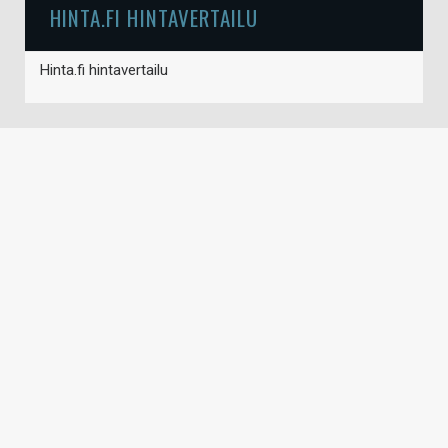
HINTA.FI HINTAVERTAILU
Hinta.fi hintavertailu