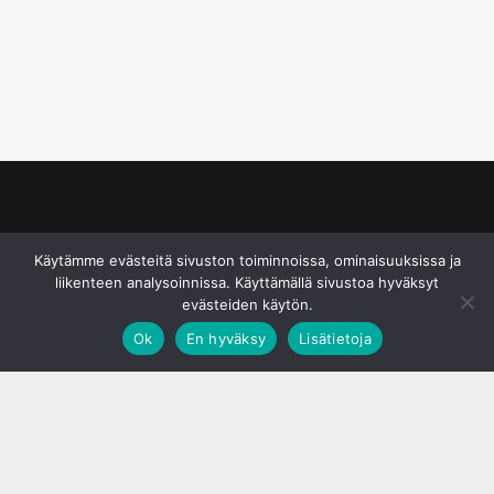
© S&J Media Oy
Käytämme evästeitä sivuston toiminnoissa, ominaisuuksissa ja
liikenteen analysoinnissa. Käyttämällä sivustoa hyväksyt
evästeiden käytön.
Ok
En hyväksy
Lisätietoja
;