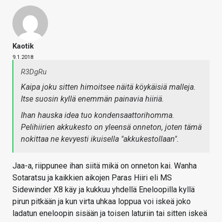
Kaotik
9.1.2018
R3DgRu
Kaipa joku sitten himoitsee näitä köykäisiä malleja.
Itse suosin kyllä enemmän painavia hiiriä.
Ihan hauska idea tuo kondensaattorihomma.
Pelihiirien akkukesto on yleensä onneton, joten tämä
nokittaa ne kevyesti ikuisella "akkukestollaan".
Jaa-a, riippunee ihan siitä mikä on onneton kai. Wanha
Sotaratsu ja kaikkien aikojen Paras Hiiri eli MS
Sidewinder X8 käy ja kukkuu yhdellä Eneloopilla kyllä
pirun pitkään ja kun virta uhkaa loppua voi iskeä joko
ladatun eneloopin sisään ja toisen laturiin tai sitten iskeä