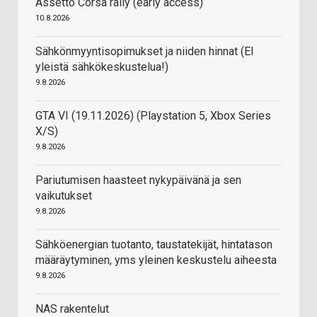
Assetto Corsa rally (early access)
10.8.2026
Sähkönmyyntisopimukset ja niiden hinnat (EI
yleistä sähkökeskustelua!)
9.8.2026
GTA VI (19.11.2026) (Playstation 5, Xbox Series
X/S)
9.8.2026
Pariutumisen haasteet nykypäivänä ja sen
vaikutukset
9.8.2026
Sähköenergian tuotanto, taustatekijät, hintatason
määräytyminen, yms yleinen keskustelu aiheesta
9.8.2026
NAS rakentelut