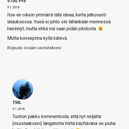
9700 Pro
9.1.2018
Itse en oikein ymmärrä tätä ideaa, kerta jatkuvasti
latauksessa. Itseä ei johto ole tähänkään mennessä
häirinnyt, mutta ehkä mä vaan pidän johdosta.
Mutta konseptina kyllä kätevä.
Kirjaudu sisään vastataksesi
TML
9.1.2018
Tuohon pakko kommentoida, että nyt neljättä
(muistaakseni) langatonta hiirtä käyttävänä se piuha