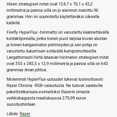
Hiiren strategiset mitat ovat 124,7 x 70,1 x 43,2
millimetriä ja painoa sillä on jo aiemmin mainittu 96
grammaa. Hiiri on suunniteltu käytettäväksi oikealla
kädellä.
Firefly HyperFlux -hiirimatto on varustettu käännettävällä
kontaktipinnalla, jonka toinen puoli tarjoaa kovan alustan
ja toinen kangasmaton pehmeyden ja sen pohja on
varustettu liukumisen estävällä kumipinnoitteellla.
Langattomasti hiirtä lataavan hiirimaton strategiset mitat
ovat 355 x 282,5 x 12,9 millimetriä ja painoa sillä on 643
grammaa ilman johtoa.
Molemmat HyperFlux-uutuudet tukevat luonnollisesti
Razer Chroma -RGB-valaistusta. Ne tulevat saataville
pakettiratkaisuna esimerkiksi Razerin omasta
verkkokaupasta maaliskuussa 279,99 euron
suositushintaan.
Lähde:
Razer