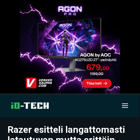
Razer esitteli langattomasti
UUTISET
latautuvan mutta erittäin