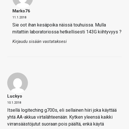
Marko76
11.1.2018
Sie oot ihan kesäpoika näissä touhuissa. Mulla
mitattiin laboratoriossa hetkellisesti 143G kiihtyvyys ?
Kirjaudu sisään vastataksesi
Luckyo
10.1.2018
Itsellä logiteching g700s, eli sellainen hiiri joka käyttää
yhtä AA-akkua virtalähteenään. Kytken yleensä kaikki
virransäästöjutut suoraan pois päältä, enkä käytä