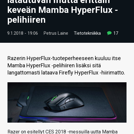
ARTIKKELIT
keveän Mamba HyperFlux -
pelihiiren
VIDEOT
TECHBBS
9.1.2018 - 19:06
Petrus Laine
Tietotekniikka
17
TIETOA
HINTA.FI
Razerin HyperFlux-tuoteperheeseen kuuluu itse
Mamba HyperFlux -pelihiiren lisäksi sitä
KAUPPA
langattomasti lataava Firefly HyperFlux -hiirimatto.
VAIHDA TEEMA
HAKU
Razer on esitellyt CES 2018 -messuilla uutta Mamba