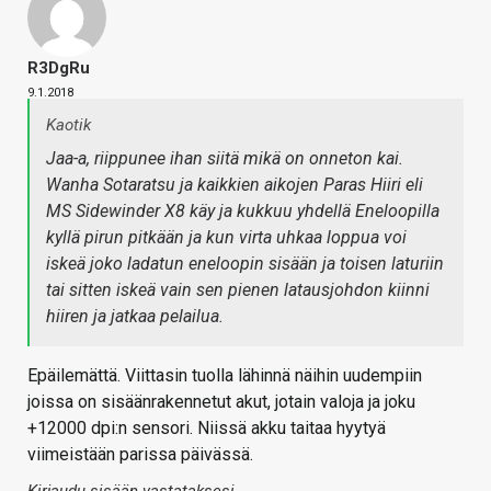
R3DgRu
9.1.2018
Kaotik
Jaa-a, riippunee ihan siitä mikä on onneton kai.
Wanha Sotaratsu ja kaikkien aikojen Paras Hiiri eli
MS Sidewinder X8 käy ja kukkuu yhdellä Eneloopilla
kyllä pirun pitkään ja kun virta uhkaa loppua voi
iskeä joko ladatun eneloopin sisään ja toisen laturiin
tai sitten iskeä vain sen pienen latausjohdon kiinni
hiiren ja jatkaa pelailua.
Epäilemättä. Viittasin tuolla lähinnä näihin uudempiin
joissa on sisäänrakennetut akut, jotain valoja ja joku
+12000 dpi:n sensori. Niissä akku taitaa hyytyä
viimeistään parissa päivässä.