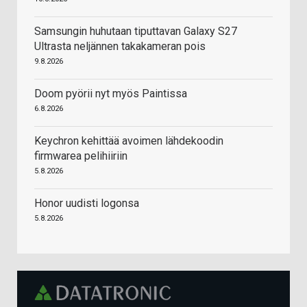
Samsungin huhutaan tiputtavan Galaxy S27
Ultrasta neljännen takakameran pois
9.8.2026
Doom pyörii nyt myös Paintissa
6.8.2026
Keychron kehittää avoimen lähdekoodin
firmwarea pelihiiriin
5.8.2026
Honor uudisti logonsa
5.8.2026