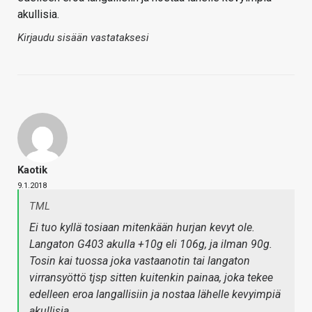
akullisia.
Kirjaudu sisään vastataksesi
Kaotik
9.1.2018
TML
Ei tuo kyllä tosiaan mitenkään hurjan kevyt ole.
Langaton G403 akulla +10g eli 106g, ja ilman 90g.
Tosin kai tuossa joka vastaanotin tai langaton
virransyöttö tjsp sitten kuitenkin painaa, joka tekee
edelleen eroa langallisiin ja nostaa lähelle kevyimpiä
akullisia.