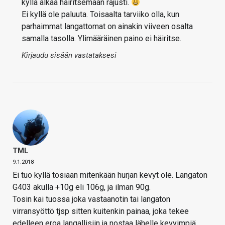
kyllä alkaa häiritsemään rajusti.
Ei kyllä ole paluuta. Toisaalta tarviiko olla, kun
parhaimmat langattomat on ainakin viiveen osalta
samalla tasolla. Ylimääräinen paino ei häiritse.
Kirjaudu sisään vastataksesi
TML
9.1.2018
Ei tuo kyllä tosiaan mitenkään hurjan kevyt ole. Langaton
G403 akulla +10g eli 106g, ja ilman 90g.
Tosin kai tuossa joka vastaanotin tai langaton
virransyöttö tjsp sitten kuitenkin painaa, joka tekee
edelleen eroa langallisiin ja nostaa lähelle kevyimpiä