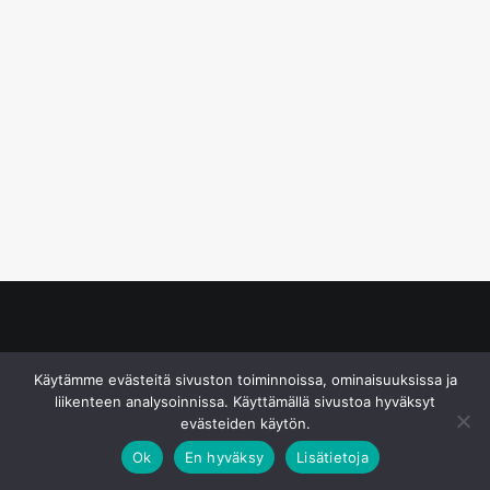
© S&J Media Oy
Käytämme evästeitä sivuston toiminnoissa, ominaisuuksissa ja
liikenteen analysoinnissa. Käyttämällä sivustoa hyväksyt
evästeiden käytön.
Ok
En hyväksy
Lisätietoja