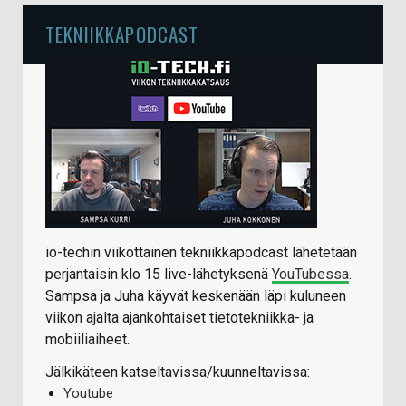
TEKNIIKKAPODCAST
io-techin viikottainen tekniikkapodcast lähetetään
perjantaisin klo 15 live-lähetyksenä
YouTubessa
.
Sampsa ja Juha käyvät keskenään läpi kuluneen
viikon ajalta ajankohtaiset tietotekniikka- ja
mobiiliaiheet.
Jälkikäteen katseltavissa/kuunneltavissa:
Youtube