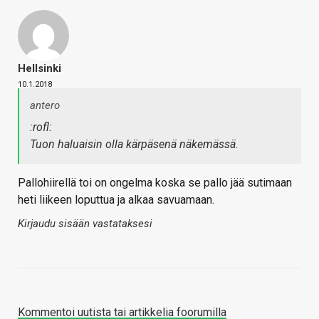
Hellsinki
10.1.2018
antero
:rofl:
Tuon haluaisin olla kärpäsenä näkemässä.
Pallohiirellä toi on ongelma koska se pallo jää sutimaan
heti liikeen loputtua ja alkaa savuamaan.
Kirjaudu sisään vastataksesi
Kommentoi uutista tai artikkelia foorumilla