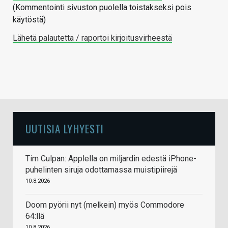
(Kommentointi sivuston puolella toistakseksi pois
käytöstä)
Lähetä palautetta / raportoi kirjoitusvirheestä
UUTISIA LYHYESTI
Tim Culpan: Applella on miljardin edestä iPhone-
puhelinten siruja odottamassa muistipiirejä
10.8.2026
Doom pyörii nyt (melkein) myös Commodore
64:llä
10.8.2026