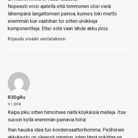
Nopeasti voisi ajatella että tommonen olisi vielä
lähempänä langattomien painoa, kunnes toki miettii
enemmän kun vaatiihan toi sitten uniikkeja
komponentteja. Ettei siitä vaan lähde akku pois.
Kirjaudu sisään vastataksesi
R3DgRu
9.1.2018
Kaipa joku sitten himoitsee näitä köykäisiä malleja. Itse
suosin kyllä enemmän painavia hiiriä.
Ihan hauska idea tuo kondensaattorihomma. Pelihiirien
akkukesto on yleensä onneton, joten tämä nokittaa ne