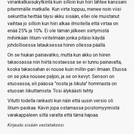
virrankatkaisukytkintä kuin silloin kun hiiri lähtee kanssani
pitemmälle matkalle. Kun virta loppuu, menee noin viisi
sekunttia heittää täysi akku sisään, ellei ole muistanut
vaihtaa jo silloin kun hiiri alkaa ilmoitella että virtaa on
enää 25% ja 10%. Ei ole tämän jälkeen siirtymistä
mihinkään litium-viritelmään jonka pitäisi käydä
johdollisessa latauksessa hiiren ollessa päällä.
On se hiukan painavahko, mutta kun akku on hiiren
takaosassa niin hiirtä nostaessa se ei tunnu painavalta,
koska takaosahan ei nouse kuin millin-pari ilmaan. Etuosa
on se joka nousee paljon, ja se on kevyt. Sensori on
etuosassa, eli pääosa ”nosta ja liikuta” hommasta on
etuosan liikuttamista. Tosi älykäästi tehty.
Vitutti todella rankasti kun näin että uusin versio oli
litium-paskaa. Kävin jopa ostamassa poistomyynnistä
varakappaleen siltä varalta että tämä hajoaa.
Kirjaudu sisään vastataksesi