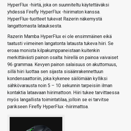
HyperFlux -hiirtä, joka on suunniteltu käytettäväksi
yhdessä Firefly HyperFlux -hiirimaton kanssa.
HyperFlux-tuotteet tukevat Razerin näkemystä
langattomasta latauksesta.
Razerin Mamba HyperFlux ei ole ensimmäinen eikä
taatusti viimeinen langatonta latausta tukeva hiiri. Se
eroaa monista kilpakumppaneistaan kuitenkin
merkittävästi painon osalta: hiirellä on painoa vaivaiset
96 grammaa. Kevyen painon salaisuus on akuttomuus,
sillä hiiri luottaa sen sijasta sisäänrakennettuun
kondensaattoriin, joka kykenee säilömään kylliksi
sähkövarausta noin 5 – 10 sekunnin tarpeisiin ilman
kontaktia lataavaan hiirimattoon. Hiiri tukee tarvittaessa
myös langallista toimintatilaa, jolloin se ei tarvitse
parikseen Firefly HyperFlux -hiirimattoa.