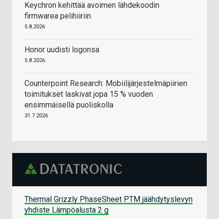
Keychron kehittää avoimen lähdekoodin
firmwarea pelihiiriin
5.8.2026
Honor uudisti logonsa
5.8.2026
Counterpoint Research: Mobiilijärjestelmäpiirien
toimitukset laskivat jopa 15 % vuoden
ensimmäisellä puoliskolla
31.7.2026
Thermal Grizzly PhaseSheet PTM jäähdytyslevyn
yhdiste Lämpöalusta 2 g