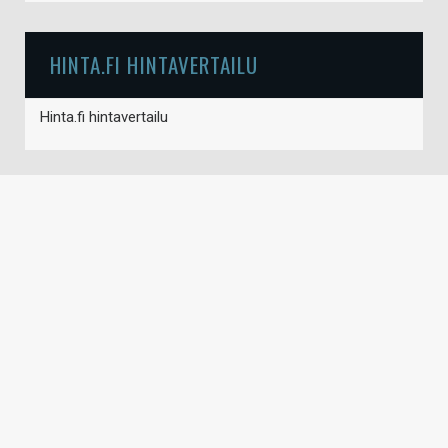
HINTA.FI HINTAVERTAILU
Hinta.fi hintavertailu