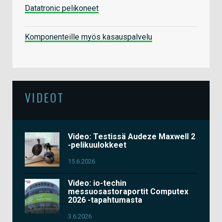
Datatronic pelikoneet
Komponenteille myös kasauspalvelu
VIDEOT
Video: Testissä Audeze Maxwell 2
-pelikuulokkeet
15.6.2026
Video: io-techin
messuosastoraportit Computex
2026 -tapahtumasta
3.6.2026