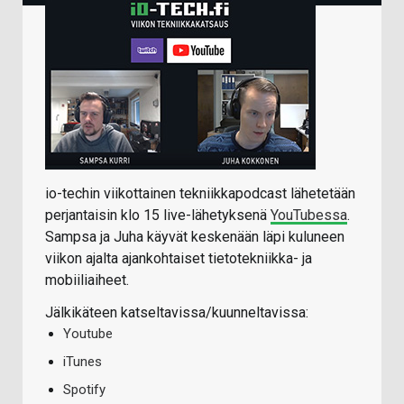
io-techin viikottainen tekniikkapodcast lähetetään
perjantaisin klo 15 live-lähetyksenä
YouTubessa
.
Sampsa ja Juha käyvät keskenään läpi kuluneen
viikon ajalta ajankohtaiset tietotekniikka- ja
mobiiliaiheet.
Jälkikäteen katseltavissa/kuunneltavissa:
Youtube
iTunes
Spotify