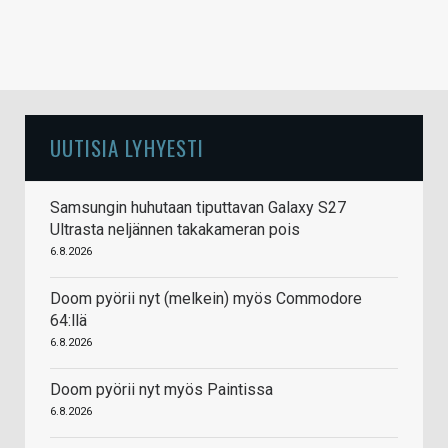
UUTISIA LYHYESTI
Samsungin huhutaan tiputtavan Galaxy S27
Ultrasta neljännen takakameran pois
6.8.2026
Doom pyörii nyt (melkein) myös Commodore
64:llä
6.8.2026
Doom pyörii nyt myös Paintissa
6.8.2026