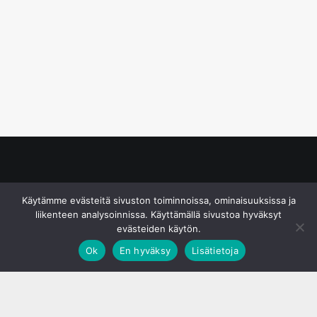
© S&J Media Oy
Käytämme evästeitä sivuston toiminnoissa, ominaisuuksissa ja
liikenteen analysoinnissa. Käyttämällä sivustoa hyväksyt
evästeiden käytön.
Ok
En hyväksy
Lisätietoja
;