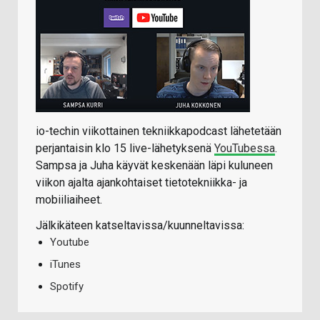
io-techin viikottainen tekniikkapodcast lähetetään
perjantaisin klo 15 live-lähetyksenä
YouTubessa
.
Sampsa ja Juha käyvät keskenään läpi kuluneen
viikon ajalta ajankohtaiset tietotekniikka- ja
mobiiliaiheet.
Jälkikäteen katseltavissa/kuunneltavissa:
Youtube
iTunes
Spotify