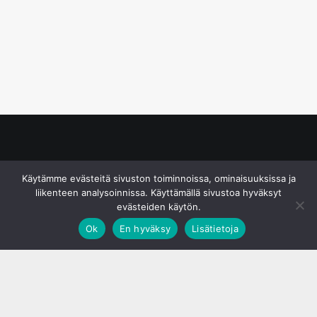
© S&J Media Oy
Käytämme evästeitä sivuston toiminnoissa, ominaisuuksissa ja
liikenteen analysoinnissa. Käyttämällä sivustoa hyväksyt
evästeiden käytön.
Ok
En hyväksy
Lisätietoja
;