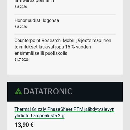
firmwarea pelihiiriin
5.8.2026
Honor uudisti logonsa
5.8.2026
Counterpoint Research: Mobiilijärjestelmäpiirien
toimitukset laskivat jopa 15 % vuoden
ensimmäisellä puoliskolla
31.7.2026
Thermal Grizzly PhaseSheet PTM jäähdytyslevyn
yhdiste Lämpöalusta 2 g
13,90 €