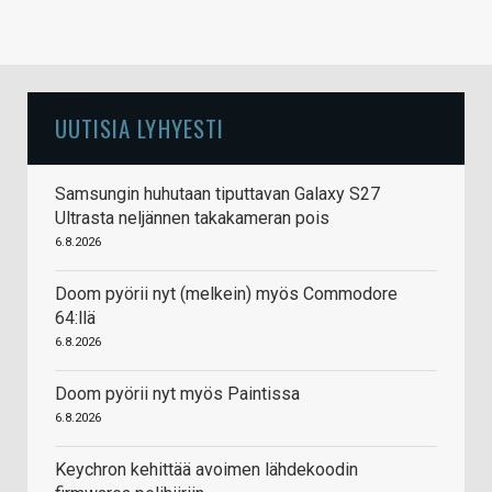
UUTISIA LYHYESTI
Samsungin huhutaan tiputtavan Galaxy S27
Ultrasta neljännen takakameran pois
6.8.2026
Doom pyörii nyt (melkein) myös Commodore
64:llä
6.8.2026
Doom pyörii nyt myös Paintissa
6.8.2026
Keychron kehittää avoimen lähdekoodin