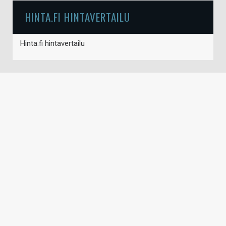
HINTA.FI HINTAVERTAILU
Hinta.fi hintavertailu