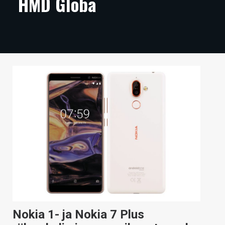
HMD Globa
ARTIKKELIT
VIDEOT
TECHBBS
TIETOA
HINTA.FI
KAUPPA
VAIHDA TEEMA
HAKU
Nokia 1- ja Nokia 7 Plus