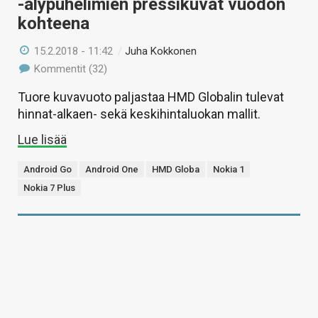
-älypuhelimien pressikuvat vuodon
kohteena
15.2.2018 - 11:42
/
Juha Kokkonen
Kommentit (32)
Tuore kuvavuoto paljastaa HMD Globalin tulevat
hinnat-alkaen- sekä keskihintaluokan mallit.
Lue lisää
Android Go
Android One
HMD Globa
Nokia 1
Nokia 7 Plus