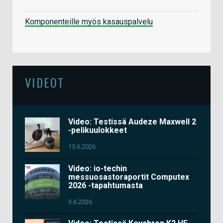
Komponenteille myös kasauspalvelu
VIDEOT
Video: Testissä Audeze Maxwell 2
-pelikuulokkeet
15.6.2026
Video: io-techin
messuosastoraportit Computex
2026 -tapahtumasta
3.6.2026