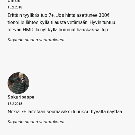
Ultros
15.2.2018
Erittäin tyylikäs tuo 7+. Jos hinta asettunee 300€
tienoille lähtee kyllä tilausta vetämään. Hyvin tuntuu
olevan HMD:llä nyt kyllä hommat hanskassa :tup:
Kirjaudu sisään vastataksesi
Sokuripappa
15.2.2018
Nokia 7+ laitetaan seuraavaksi luuriksi…hyvältä näyttää
Kirjaudu sisään vastataksesi