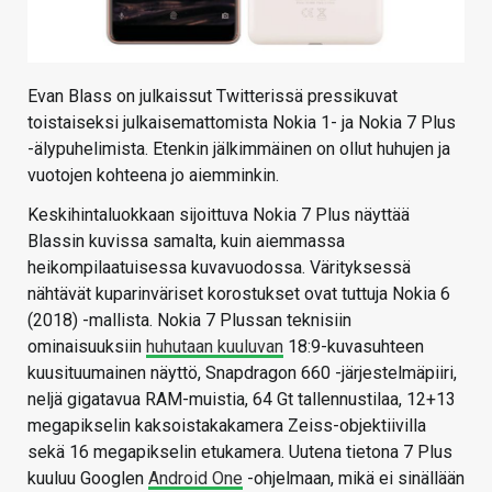
Evan Blass on julkaissut Twitterissä pressikuvat
toistaiseksi julkaisemattomista Nokia 1- ja Nokia 7 Plus
-älypuhelimista. Etenkin jälkimmäinen on ollut huhujen ja
vuotojen kohteena jo aiemminkin.
Keskihintaluokkaan sijoittuva Nokia 7 Plus näyttää
Blassin kuvissa samalta, kuin aiemmassa
heikompilaatuisessa kuvavuodossa. Värityksessä
nähtävät kuparinväriset korostukset ovat tuttuja Nokia 6
(2018) -mallista. Nokia 7 Plussan teknisiin
ominaisuuksiin
huhutaan kuuluvan
18:9-kuvasuhteen
kuusituumainen näyttö, Snapdragon 660 -järjestelmäpiiri,
neljä gigatavua RAM-muistia, 64 Gt tallennustilaa, 12+13
megapikselin kaksoistakakamera Zeiss-objektiivilla
sekä 16 megapikselin etukamera. Uutena tietona 7 Plus
kuuluu Googlen
Android One
-ohjelmaan, mikä ei sinällään