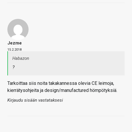
Jezme
15.2.2018
Habazon
?
Tarkoittaa siis noita takakannessa olevia CE leimoja,
kierrätysohjeita ja design/manufactured hömpötyksiä.
Kirjaudu sisään vastataksesi