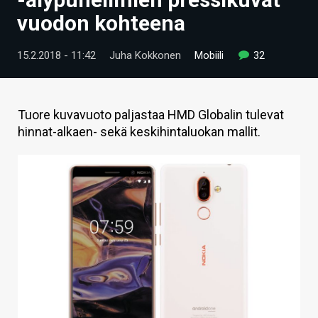
ARTIKKELIT
vuodon kohteena
VIDEOT
15.2.2018 - 11:42
Juha Kokkonen
Mobiili
32
TECHBBS
TIETOA
Tuore kuvavuoto paljastaa HMD Globalin tulevat
hinnat-alkaen- sekä keskihintaluokan mallit.
HINTA.FI
KAUPPA
VAIHDA TEEMA
HAKU