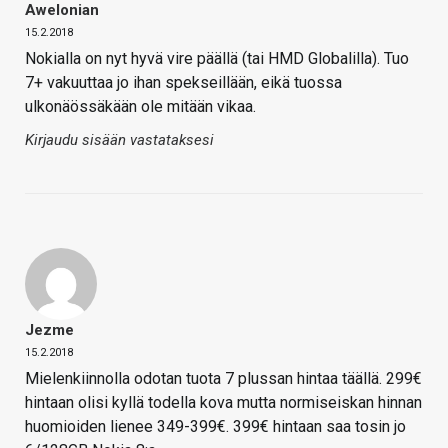
Awelonian
15.2.2018
Nokialla on nyt hyvä vire päällä (tai HMD Globalilla). Tuo
7+ vakuuttaa jo ihan spekseillään, eikä tuossa
ulkonäössäkään ole mitään vikaa.
Kirjaudu sisään vastataksesi
Jezme
15.2.2018
Mielenkiinnolla odotan tuota 7 plussan hintaa täällä. 299€
hintaan olisi kyllä todella kova mutta normiseiskan hinnan
huomioiden lienee 349-399€. 399€ hintaan saa tosin jo