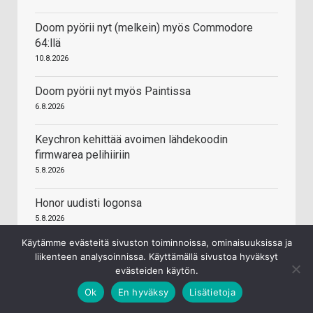
Doom pyörii nyt (melkein) myös Commodore
64:llä
10.8.2026
Doom pyörii nyt myös Paintissa
6.8.2026
Keychron kehittää avoimen lähdekoodin
firmwarea pelihiiriin
5.8.2026
Honor uudisti logonsa
5.8.2026
Käytämme evästeitä sivuston toiminnoissa, ominaisuuksissa ja
liikenteen analysoinnissa. Käyttämällä sivustoa hyväksyt
evästeiden käytön.
Ok
En hyväksy
Lisätietoja