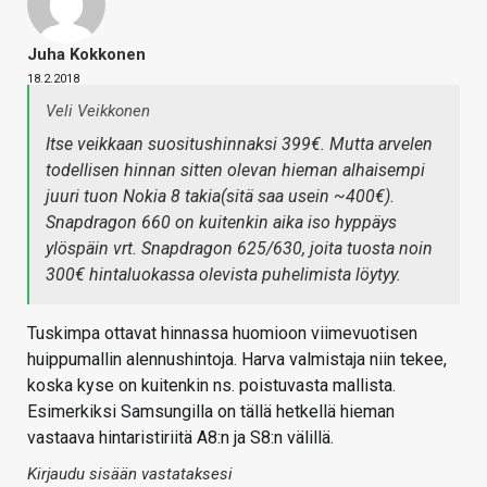
Juha Kokkonen
18.2.2018
Veli Veikkonen
Itse veikkaan suositushinnaksi 399€. Mutta arvelen
todellisen hinnan sitten olevan hieman alhaisempi
juuri tuon Nokia 8 takia(sitä saa usein ~400€).
Snapdragon 660 on kuitenkin aika iso hyppäys
ylöspäin vrt. Snapdragon 625/630, joita tuosta noin
300€ hintaluokassa olevista puhelimista löytyy.
Tuskimpa ottavat hinnassa huomioon viimevuotisen
huippumallin alennushintoja. Harva valmistaja niin tekee,
koska kyse on kuitenkin ns. poistuvasta mallista.
Esimerkiksi Samsungilla on tällä hetkellä hieman
vastaava hintaristiriitä A8:n ja S8:n välillä.
Kirjaudu sisään vastataksesi