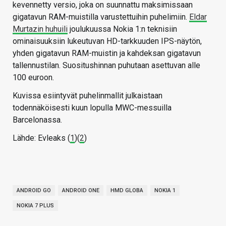
kevennetty versio, joka on suunnattu maksimissaan
gigatavun RAM-muistilla varustettuihin puhelimiin.
Eldar
Murtazin huhuili
joulukuussa Nokia 1:n teknisiin
ominaisuuksiin lukeutuvan HD-tarkkuuden IPS-näytön,
yhden gigatavun RAM-muistin ja kahdeksan gigatavun
tallennustilan. Suositushinnan puhutaan asettuvan alle
100 euroon.
Kuvissa esiintyvät puhelinmallit julkaistaan
todennäköisesti kuun lopulla MWC-messuilla
Barcelonassa.
Lähde: Evleaks (
1
)(
2
)
ANDROID GO
ANDROID ONE
HMD GLOBA
NOKIA 1
NOKIA 7 PLUS