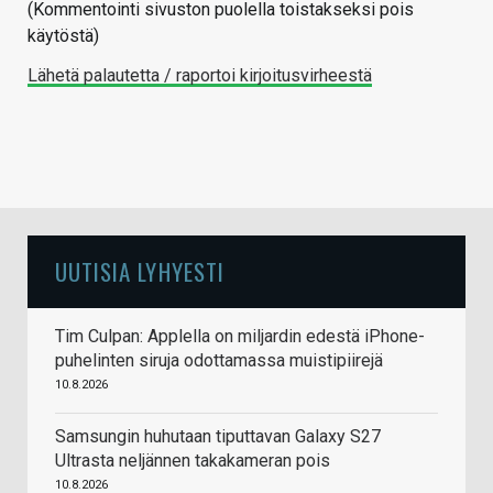
(Kommentointi sivuston puolella toistakseksi pois
käytöstä)
Lähetä palautetta / raportoi kirjoitusvirheestä
UUTISIA LYHYESTI
Tim Culpan: Applella on miljardin edestä iPhone-
puhelinten siruja odottamassa muistipiirejä
10.8.2026
Samsungin huhutaan tiputtavan Galaxy S27
Ultrasta neljännen takakameran pois
10.8.2026