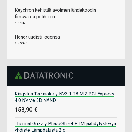
Keychron kehittää avoimen lähdekoodin
firmwarea pelihiiriin
5.8.2026
Honor uudisti logonsa
5.8.2026
Kingston Technology NV3 1 TB M.2 PCI Express
4.0 NVMe 3D NAND
158,90 €
Thermal Grizzly PhaseSheet PTM jäähdytyslevyn
yhdiste Lämpöalusta 2 g