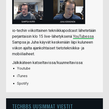
io-techin viikottainen tekniikkapodcast lähetetään
perjantaisin klo 15 live-lähetyksenä
YouTubessa
.
Sampsa ja Juha käyvät keskenään läpi kuluneen
viikon ajalta ajankohtaiset tietotekniikka- ja
mobiiliaiheet.
Jälkikäteen katseltavissa/kuunneltavissa:
Youtube
iTunes
Spotify
TECHBBS UUSIMMAT VIESTIT