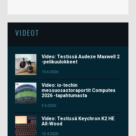
VIDEOT
Video: Testissä Audeze Maxwell 2
-pelikuulokkeet
15.6.2026
Video: io-techin
messuosastoraportit Computex
2026 -tapahtumasta
3.6.2026
Video: Testissä Keychron K2 HE
All-Wood
13.4.2026