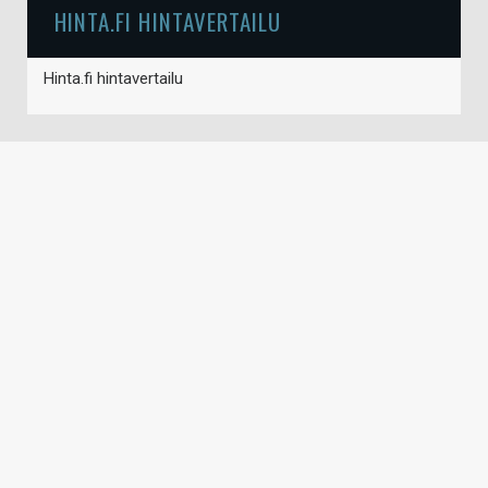
HINTA.FI HINTAVERTAILU
Hinta.fi hintavertailu