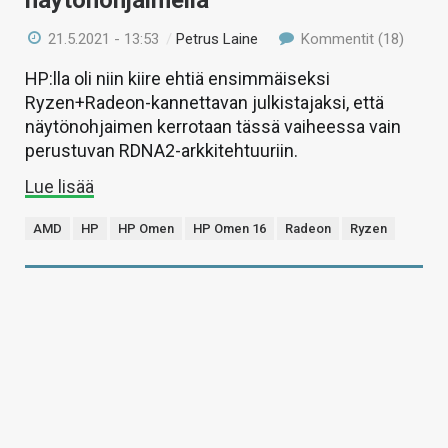
näytönohjaimella
21.5.2021 - 13:53
/
Petrus Laine
Kommentit (18)
HP:lla oli niin kiire ehtiä ensimmäiseksi
Ryzen+Radeon-kannettavan julkistajaksi, että
näytönohjaimen kerrotaan tässä vaiheessa vain
perustuvan RDNA2-arkkitehtuuriin.
Lue lisää
AMD
HP
HP Omen
HP Omen 16
Radeon
Ryzen