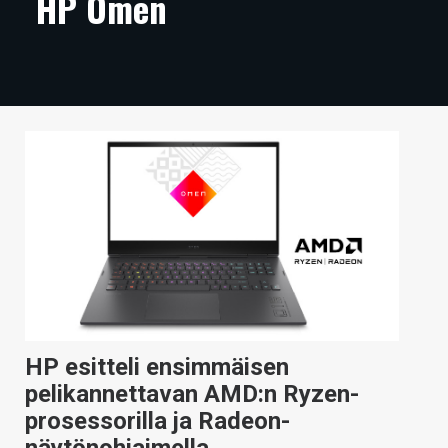
HP Omen
ARTIKKELIT
VIDEOT
TECHBBS
TIETOA
HINTA.FI
KAUPPA
VAIHDA TEEMA
HP esitteli ensimmäisen
HAKU
pelikannettavan AMD:n Ryzen-
prosessorilla ja Radeon-