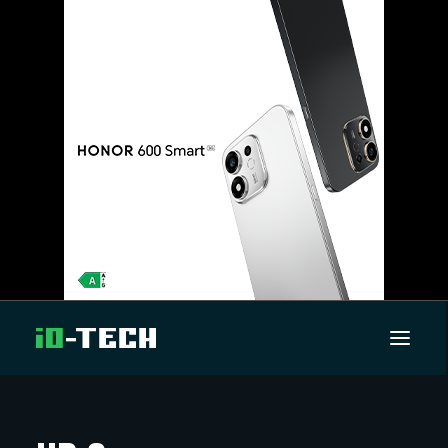
UUTISET