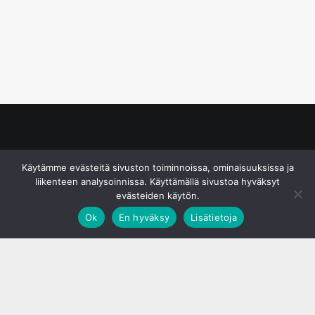
© S&J Media Oy
Käytämme evästeitä sivuston toiminnoissa, ominaisuuksissa ja
liikenteen analysoinnissa. Käyttämällä sivustoa hyväksyt
evästeiden käytön.
Ok
En hyväksy
Lisätietoja
;