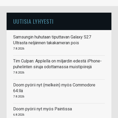
UUTISIA LYHYESTI
Samsungin huhutaan tiputtavan Galaxy S27
Ultrasta neljännen takakameran pois
7.8.2026
Tim Culpan: Applella on miljardin edestä iPhone-
puhelinten siruja odottamassa muistipiirejä
7.8.2026
Doom pyörii nyt (melkein) myös Commodore
64:llä
7.8.2026
Doom pyörii nyt myös Paintissa
6.8.2026