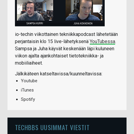
io-techin viikottainen tekniikkapodcast lähetetään
perjantaisin klo 15 live-lähetyksenä
YouTubessa
.
Sampsa ja Juha käyvät keskenään läpi kuluneen
viikon ajalta ajankohtaiset tietotekniikka- ja
mobiiliaiheet.
Jälkikäteen katseltavissa/kuunneltavissa:
Youtube
iTunes
Spotify
TECHBBS UUSIMMAT VIESTIT