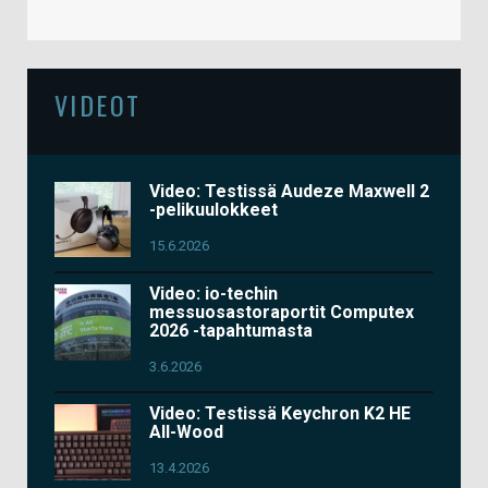
VIDEOT
Video: Testissä Audeze Maxwell 2
-pelikuulokkeet
15.6.2026
Video: io-techin
messuosastoraportit Computex
2026 -tapahtumasta
3.6.2026
Video: Testissä Keychron K2 HE
All-Wood
13.4.2026