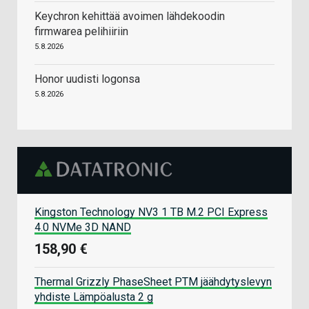
Keychron kehittää avoimen lähdekoodin
firmwarea pelihiiriin
5.8.2026
Honor uudisti logonsa
5.8.2026
Kingston Technology NV3 1 TB M.2 PCI Express
4.0 NVMe 3D NAND
158,90 €
Thermal Grizzly PhaseSheet PTM jäähdytyslevyn
yhdiste Lämpöalusta 2 g