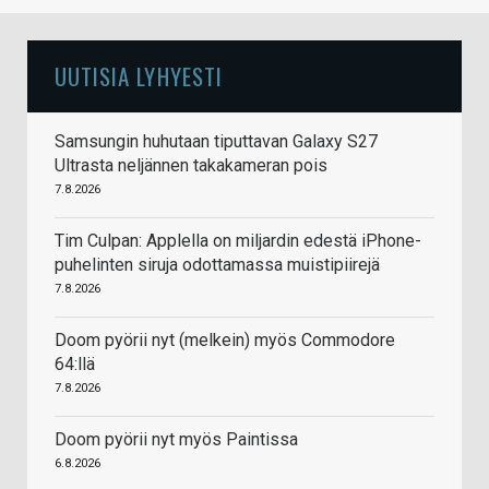
UUTISIA LYHYESTI
Samsungin huhutaan tiputtavan Galaxy S27
Ultrasta neljännen takakameran pois
7.8.2026
Tim Culpan: Applella on miljardin edestä iPhone-
puhelinten siruja odottamassa muistipiirejä
7.8.2026
Doom pyörii nyt (melkein) myös Commodore
64:llä
7.8.2026
Doom pyörii nyt myös Paintissa
6.8.2026