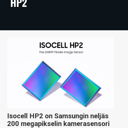
HP2
ARTIKKELIT
VIDEOT
TECHBBS
TIETOA
HINTA.FI
KAUPPA
VAIHDA TEEMA
HAKU
Isocell HP2 on Samsungin neljäs
200 megapikselin kamerasensori