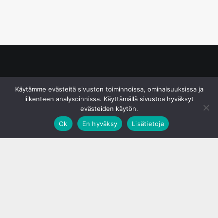
© S&J Media Oy
Käytämme evästeitä sivuston toiminnoissa, ominaisuuksissa ja
liikenteen analysoinnissa. Käyttämällä sivustoa hyväksyt
evästeiden käytön.
Ok
En hyväksy
Lisätietoja
;