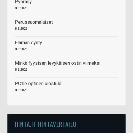
Pyöräily
8.8.2026
Perussuomalaiset
8.8.2026
Elämän synty
8.8.2026
Minkä fyysisen levykäisen ostin viimeksi
8.8.2026
PC:lle optinen ulostulo
8.8.2026
HINTA.FI HINTAVERTAILU