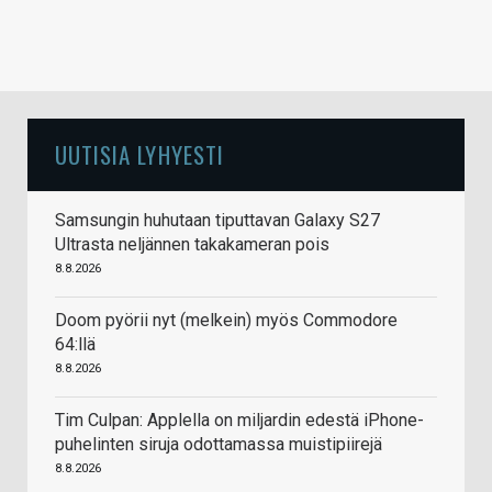
UUTISIA LYHYESTI
Samsungin huhutaan tiputtavan Galaxy S27
Ultrasta neljännen takakameran pois
8.8.2026
Doom pyörii nyt (melkein) myös Commodore
64:llä
8.8.2026
Tim Culpan: Applella on miljardin edestä iPhone-
puhelinten siruja odottamassa muistipiirejä
8.8.2026