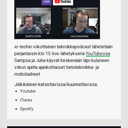
io-techin viikottainen tekniikkapodcast lähetetään
perjantaisin klo 15 live-lähetyksenä
YouTubessa
.
Sampsa ja Juha käyvät keskenään läpi kuluneen
viikon ajalta ajankohtaiset tietotekniikka- ja
mobiiliaiheet.
Jälkikäteen katseltavissa/kuunneltavissa:
Youtube
iTunes
Spotify