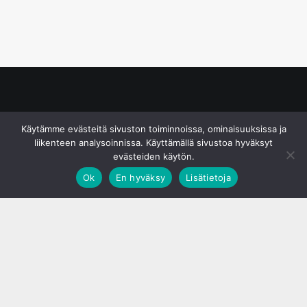
© S&J Media Oy
Käytämme evästeitä sivuston toiminnoissa, ominaisuuksissa ja
liikenteen analysoinnissa. Käyttämällä sivustoa hyväksyt
evästeiden käytön.
Ok
En hyväksy
Lisätietoja
;