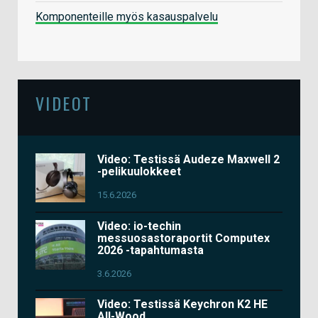
Komponenteille myös kasauspalvelu
VIDEOT
Video: Testissä Audeze Maxwell 2
-pelikuulokkeet
15.6.2026
Video: io-techin
messuosastoraportit Computex
2026 -tapahtumasta
3.6.2026
Video: Testissä Keychron K2 HE
All-Wood