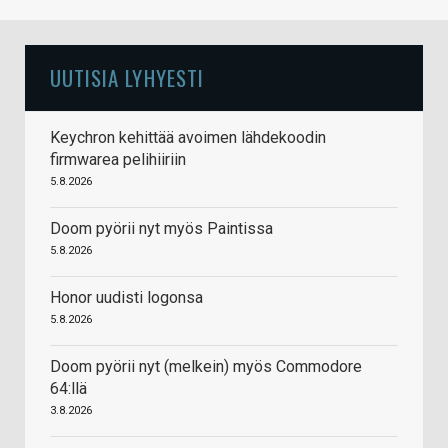
UUTISIA LYHYESTI
Keychron kehittää avoimen lähdekoodin
firmwarea pelihiiriin
5.8.2026
Doom pyörii nyt myös Paintissa
5.8.2026
Honor uudisti logonsa
5.8.2026
Doom pyörii nyt (melkein) myös Commodore
64:llä
3.8.2026