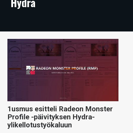
Hydra
ARTIKKELIT
VIDEOT
TECHBBS
TIETOA
HINTA.FI
KAUPPA
VAIHDA TEEMA
1usmus esitteli Radeon Monster
HAKU
Profile -päivityksen Hydra-
ylikellotustyökaluun