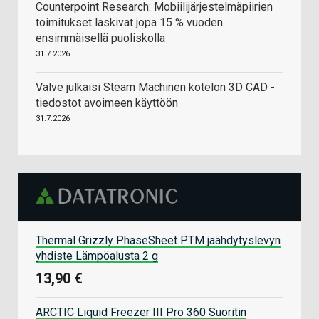
Counterpoint Research: Mobiilijärjestelmäpiirien
toimitukset laskivat jopa 15 % vuoden
ensimmäisellä puoliskolla
31.7.2026
Valve julkaisi Steam Machinen kotelon 3D CAD -
tiedostot avoimeen käyttöön
31.7.2026
Thermal Grizzly PhaseSheet PTM jäähdytyslevyn
yhdiste Lämpöalusta 2 g
13,90 €
ARCTIC Liquid Freezer III Pro 360 Suoritin