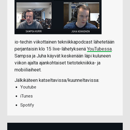
io-techin viikottainen tekniikkapodcast lähetetään
perjantaisin klo 15 live-lähetyksenä
YouTubessa
.
Sampsa ja Juha käyvät keskenään läpi kuluneen
viikon ajalta ajankohtaiset tietotekniikka- ja
mobiiliaiheet.
Jälkikäteen katseltavissa/kuunneltavissa:
Youtube
iTunes
Spotify