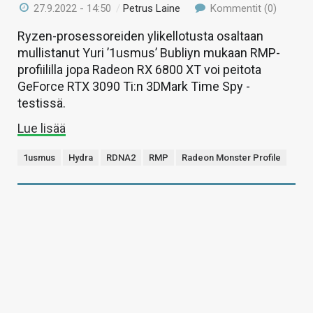
27.9.2022 - 14:50
/
Petrus Laine
Kommentit (0)
Ryzen-prosessoreiden ylikellotusta osaltaan
mullistanut Yuri ’1usmus’ Bubliyn mukaan RMP-
profiililla jopa Radeon RX 6800 XT voi peitota
GeForce RTX 3090 Ti:n 3DMark Time Spy -
testissä.
Lue lisää
1usmus
Hydra
RDNA2
RMP
Radeon Monster Profile