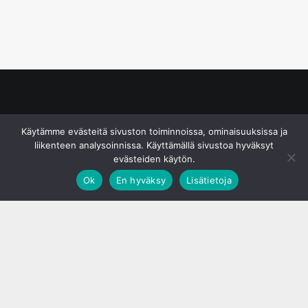
© S&J Media Oy
Käytämme evästeitä sivuston toiminnoissa, ominaisuuksissa ja
liikenteen analysoinnissa. Käyttämällä sivustoa hyväksyt
evästeiden käytön.
Ok
En hyväksy
Lisätietoja
;