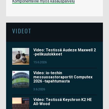
Komponenteille myös kasauspalvelu
VIDEOT
Video: Testissä Audeze Maxwell 2
-pelikuulokkeet
15.6.2026
Video: io-techin
messuosastoraportit Computex
2026 -tapahtumasta
3.6.2026
Video: Testissä Keychron K2 HE
All-Wood