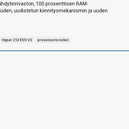
ähdytinrivaston, 100 prosenttisen RAM-
uden, uudistetun kiinnitysmekanismin ja uuden
Hyper 212 EVO V2
prosessoricooleri