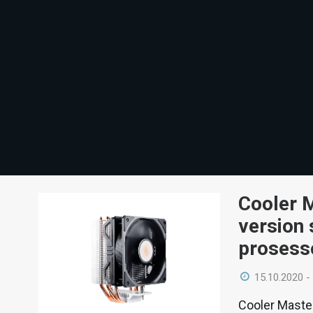
Cooler M
version 
prosess
15.10.2020 -
Cooler Maste