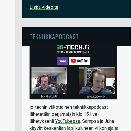
Lisää videoita
TEKNIIKKAPODCAST
io-techin viikottainen tekniikkapodcast
lähetetään perjantaisin klo 15 live-
lähetyksenä
YouTubessa
. Sampsa ja Juha
käyvät keskenään läpi kuluneen viikon ajalta