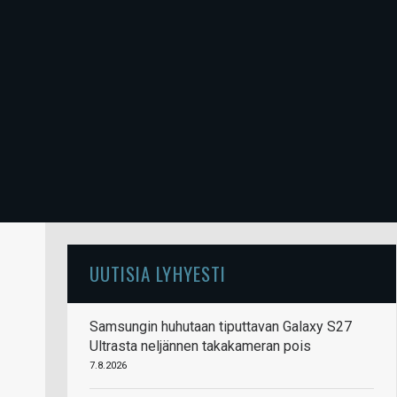
UUTISIA LYHYESTI
Samsungin huhutaan tiputtavan Galaxy S27
Ultrasta neljännen takakameran pois
7.8.2026