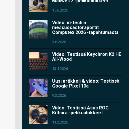
Maxwell 2 -pelikuulokkeet
15.6.2026
Video: io-techin
messuosastoraportit
Computex 2026 -tapahtumasta
3.6.2026
Video: Testissä Keychron K2 HE
All-Wood
13.4.2026
Uusi artikkeli & video: Testissä
Google Pixel 10a
9.3.2026
Video: Testissä Asus ROG
Kithara -pelikuulokkeet
11.2.2026