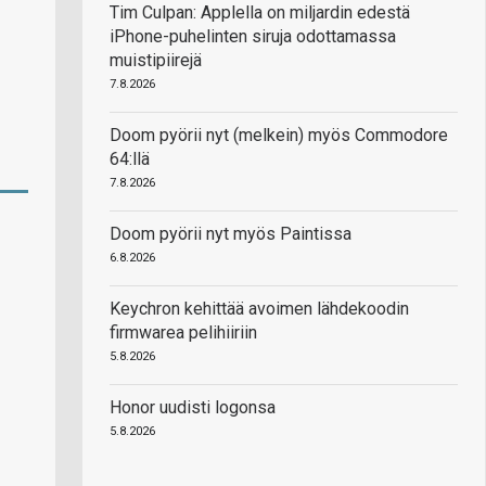
Tim Culpan: Applella on miljardin edestä
iPhone-puhelinten siruja odottamassa
muistipiirejä
7.8.2026
Doom pyörii nyt (melkein) myös Commodore
64:llä
7.8.2026
Doom pyörii nyt myös Paintissa
6.8.2026
Keychron kehittää avoimen lähdekoodin
firmwarea pelihiiriin
5.8.2026
Honor uudisti logonsa
5.8.2026