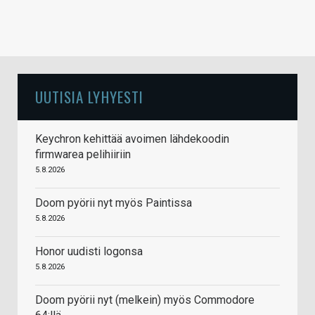
UUTISIA LYHYESTI
Keychron kehittää avoimen lähdekoodin
firmwarea pelihiiriin
5.8.2026
Doom pyörii nyt myös Paintissa
5.8.2026
Honor uudisti logonsa
5.8.2026
Doom pyörii nyt (melkein) myös Commodore