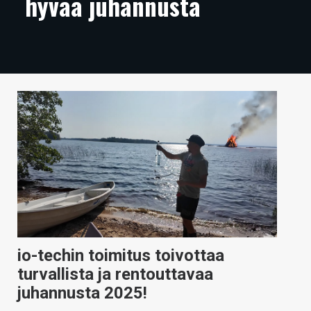
hyvää juhannusta
ARTIKKELIT
VIDEOT
TECHBBS
TIETOA
HINTA.FI
KAUPPA
VAIHDA TEEMA
io-techin toimitus toivottaa
HAKU
turvallista ja rentouttavaa
juhannusta 2025!