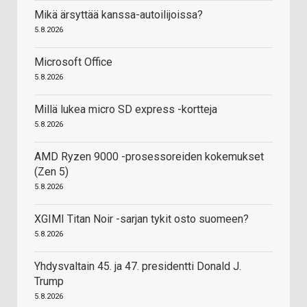
Mikä ärsyttää kanssa-autoilijoissa?
5.8.2026
Microsoft Office
5.8.2026
Millä lukea micro SD express -kortteja
5.8.2026
AMD Ryzen 9000 -prosessoreiden kokemukset
(Zen 5)
5.8.2026
XGIMI Titan Noir -sarjan tykit osto suomeen?
5.8.2026
Yhdysvaltain 45. ja 47. presidentti Donald J.
Trump
5.8.2026