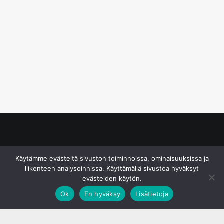
© S&J Media Oy
Käytämme evästeitä sivuston toiminnoissa, ominaisuuksissa ja
liikenteen analysoinnissa. Käyttämällä sivustoa hyväksyt
evästeiden käytön.
Ok
En hyväksy
Lisätietoja
;