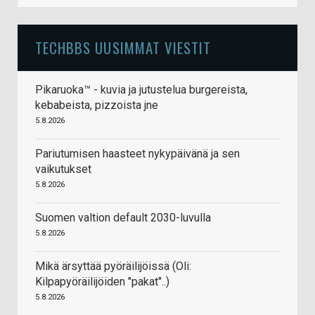
TECHBBS UUSIMMAT VIESTIT
Pikaruoka™ - kuvia ja jutustelua burgereista,
kebabeista, pizzoista jne
5.8.2026
Pariutumisen haasteet nykypäivänä ja sen
vaikutukset
5.8.2026
Suomen valtion default 2030-luvulla
5.8.2026
Mikä ärsyttää pyöräilijöissä (Oli:
Kilpapyöräilijöiden "pakat"..)
5.8.2026