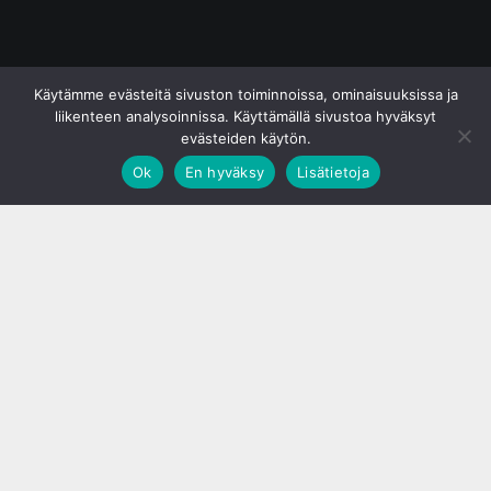
© S&J Media Oy
Käytämme evästeitä sivuston toiminnoissa, ominaisuuksissa ja
liikenteen analysoinnissa. Käyttämällä sivustoa hyväksyt
evästeiden käytön.
Ok
En hyväksy
Lisätietoja
;