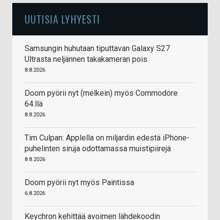
UUTISIA LYHYESTI
Samsungin huhutaan tiputtavan Galaxy S27
Ultrasta neljännen takakameran pois
8.8.2026
Doom pyörii nyt (melkein) myös Commodore
64:llä
8.8.2026
Tim Culpan: Applella on miljardin edestä iPhone-
puhelinten siruja odottamassa muistipiirejä
8.8.2026
Doom pyörii nyt myös Paintissa
6.8.2026
Keychron kehittää avoimen lähdekoodin