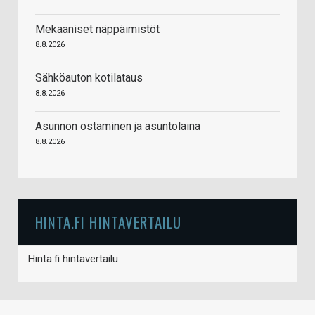
Mekaaniset näppäimistöt
8.8.2026
Sähköauton kotilataus
8.8.2026
Asunnon ostaminen ja asuntolaina
8.8.2026
HINTA.FI HINTAVERTAILU
Hinta.fi hintavertailu