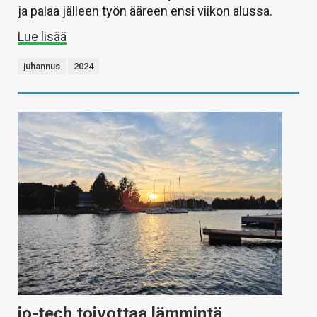
ja palaa jälleen työn ääreen ensi viikon alussa.
Lue lisää
juhannus
2024
io-tech toivottaa lämmintä