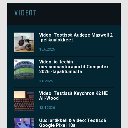
VIDEOT
Video: Testissä Audeze Maxwell 2
-pelikuulokkeet
15.6.2026
Video: io-techin
messuosastoraportit Computex
2026 -tapahtumasta
3.6.2026
Video: Testissä Keychron K2 HE
All-Wood
13.4.2026
Uusi artikkeli & video: Testissä
Google Pixel 10a