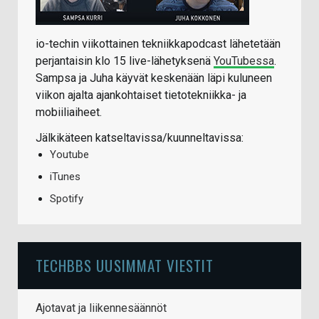
io-techin viikottainen tekniikkapodcast lähetetään
perjantaisin klo 15 live-lähetyksenä
YouTubessa
.
Sampsa ja Juha käyvät keskenään läpi kuluneen
viikon ajalta ajankohtaiset tietotekniikka- ja
mobiiliaiheet.
Jälkikäteen katseltavissa/kuunneltavissa:
Youtube
iTunes
Spotify
TECHBBS UUSIMMAT VIESTIT
Ajotavat ja liikennesäännöt