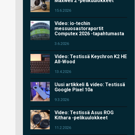
Maxwell 2 -pelikuulokkeet
15.6.2026
Video: io-techin
messuosastoraportit
Computex 2026 -tapahtumasta
3.6.2026
Video: Testissä Keychron K2 HE
All-Wood
13.4.2026
Uusi artikkeli & video: Testissä
Google Pixel 10a
9.3.2026
Video: Testissä Asus ROG
Kithara -pelikuulokkeet
11.2.2026