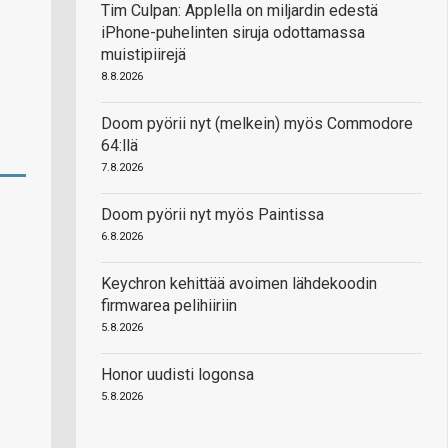
Tim Culpan: Applella on miljardin edestä
iPhone-puhelinten siruja odottamassa
muistipiirejä
8.8.2026
Doom pyörii nyt (melkein) myös Commodore
64:llä
7.8.2026
Doom pyörii nyt myös Paintissa
6.8.2026
Keychron kehittää avoimen lähdekoodin
firmwarea pelihiiriin
5.8.2026
Honor uudisti logonsa
5.8.2026