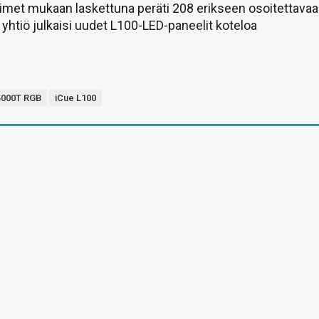
imet mukaan laskettuna peräti 208 erikseen osoitettavaa
i yhtiö julkaisi uudet L100-LED-paneelit koteloa
5000T RGB
iCue L100