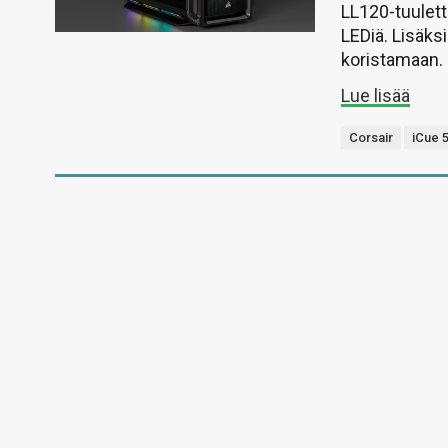
LL120-tuulett
LEDiä. Lisäks
koristamaan.
Lue lisää
Corsair
iCue 