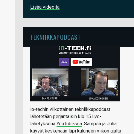
Lisää videoita
TEKNIIKKAPODCAST
io-techin viikottainen tekniikkapodcast
lähetetään perjantaisin klo 15 live-
lähetyksenä
YouTubessa
. Sampsa ja Juha
käyvät keskenään läpi kuluneen viikon ajalta