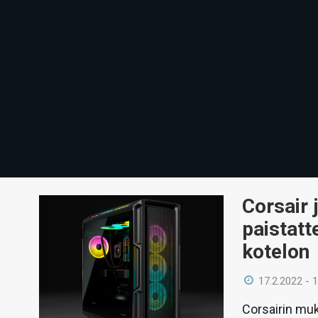
Corsair 
paistat
kotelon
17.2.2022 - 
Corsairin mu