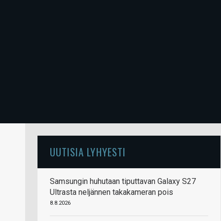
UUTISIA LYHYESTI
Samsungin huhutaan tiputtavan Galaxy S27
Ultrasta neljännen takakameran pois
8.8.2026