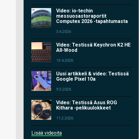
Video: io-techin
messuosastoraportit
Computex 2026 -tapahtumasta
3.6.2026
Video: Testissä Keychron K2 HE
All-Wood
13.4.2026
Uusi artikkeli & video: Testissä
Google Pixel 10a
9.3.2026
Video: Testissä Asus ROG
Kithara -pelikuulokkeet
11.2.2026
Lisää videoita