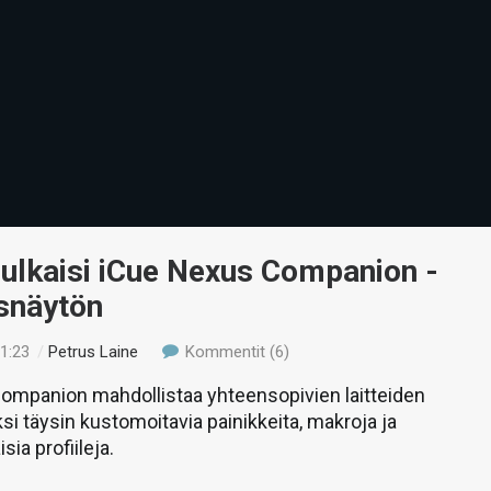
julkaisi iCue Nexus Companion -
snäytön
21:23
/
Petrus Laine
Kommentit (6)
ompanion mahdollistaa yhteensopivien laitteiden
ksi täysin kustomoitavia painikkeita, makroja ja
ia profiileja.