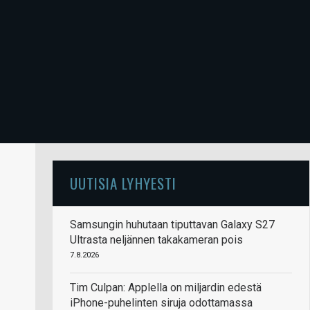
UUTISIA LYHYESTI
Samsungin huhutaan tiputtavan Galaxy S27
Ultrasta neljännen takakameran pois
7.8.2026
Tim Culpan: Applella on miljardin edestä
iPhone-puhelinten siruja odottamassa