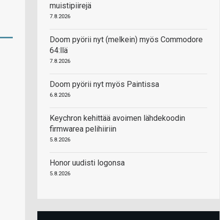
muistipiirejä
7.8.2026
Doom pyörii nyt (melkein) myös Commodore
64:llä
7.8.2026
Doom pyörii nyt myös Paintissa
6.8.2026
Keychron kehittää avoimen lähdekoodin
firmwarea pelihiiriin
5.8.2026
Honor uudisti logonsa
5.8.2026