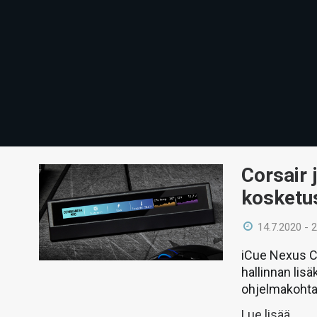
Corsair 
kosketu
14.7.2020 - 
iCue Nexus C
hallinnan lisä
ohjelmakohtais
Lue lisää