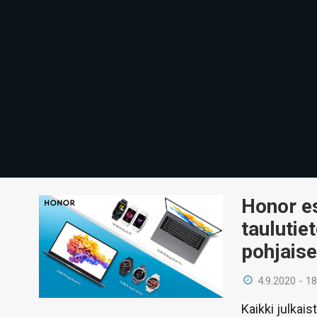
Honor es
taulutie
pohjais
4.9.2020 - 18
Kaikki julkai