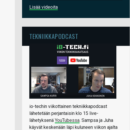
Lisää videoita
TEKNIIKKAPODCAST
io-techin viikottainen tekniikkapodcast
lähetetään perjantaisin klo 15 live-
lähetyksenä
YouTubessa
. Sampsa ja Juha
käyvät keskenään läpi kuluneen viikon ajalta