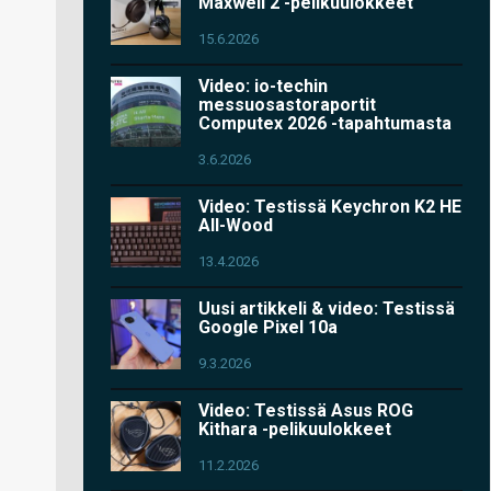
Maxwell 2 -pelikuulokkeet
15.6.2026
Video: io-techin
messuosastoraportit
Computex 2026 -tapahtumasta
3.6.2026
Video: Testissä Keychron K2 HE
All-Wood
13.4.2026
Uusi artikkeli & video: Testissä
Google Pixel 10a
9.3.2026
Video: Testissä Asus ROG
Kithara -pelikuulokkeet
11.2.2026