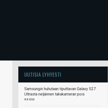
UUTISIA LYHYESTI
Samsungin huhutaan tiputtavan Galaxy S27
Ultrasta neljännen takakameran pois
8.8.2026