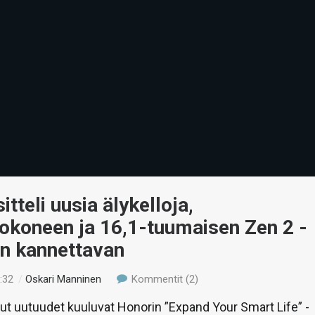
itteli uusia älykelloja,
tokoneen ja 16,1-tuumaisen Zen 2 -
en kannettavan
:32
/
Oskari Manninen
Kommentit (2)
stut uutuudet kuuluvat Honorin ”Expand Your Smart Life” -