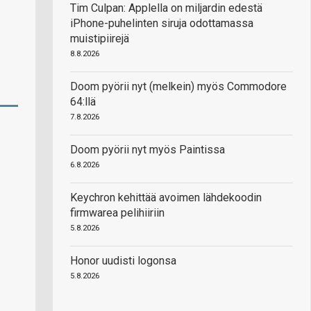
Tim Culpan: Applella on miljardin edestä
iPhone-puhelinten siruja odottamassa
muistipiirejä
8.8.2026
Doom pyörii nyt (melkein) myös Commodore
64:llä
7.8.2026
Doom pyörii nyt myös Paintissa
6.8.2026
Keychron kehittää avoimen lähdekoodin
firmwarea pelihiiriin
5.8.2026
Honor uudisti logonsa
5.8.2026