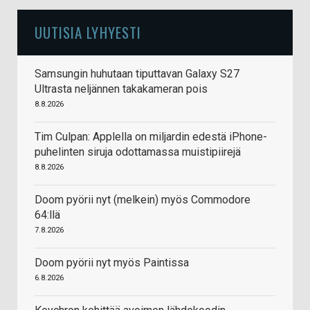
UUTISIA LYHYESTI
Samsungin huhutaan tiputtavan Galaxy S27
Ultrasta neljännen takakameran pois
8.8.2026
Tim Culpan: Applella on miljardin edestä iPhone-
puhelinten siruja odottamassa muistipiirejä
8.8.2026
Doom pyörii nyt (melkein) myös Commodore
64:llä
7.8.2026
Doom pyörii nyt myös Paintissa
6.8.2026