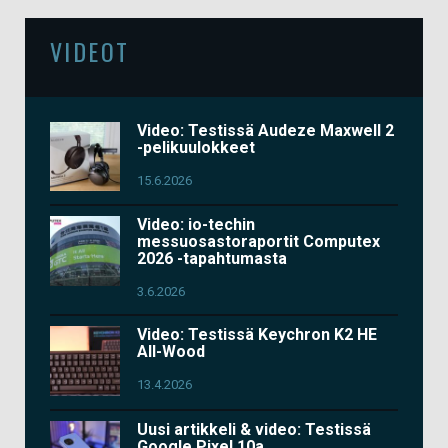
VIDEOT
Video: Testissä Audeze Maxwell 2
-pelikuulokkeet
15.6.2026
Video: io-techin
messuosastoraportit Computex
2026 -tapahtumasta
3.6.2026
Video: Testissä Keychron K2 HE
All-Wood
13.4.2026
Uusi artikkeli & video: Testissä
Google Pixel 10a