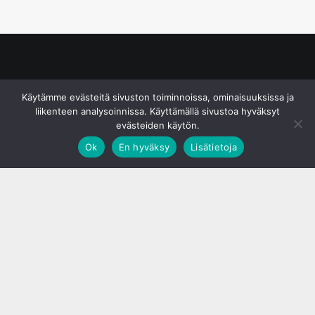
© S&J Media Oy
Käytämme evästeitä sivuston toiminnoissa, ominaisuuksissa ja
liikenteen analysoinnissa. Käyttämällä sivustoa hyväksyt
evästeiden käytön.
Ok
En hyväksy
Lisätietoja
;