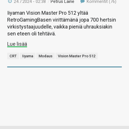
24.7.2024 - 02:38
/
Petrus Laine
Kommentit (76)
Iiyaman Vision Master Pro 512 yltää
RetroGamingBasen virittämänä jopa 700 hertsin
virkistystaajuudelle, vaikka pieniä uhrauksiakin
sen eteen oli tehtävä.
Lue lisää
CRT
Iiyama
Modaus
Vision Master Pro 512