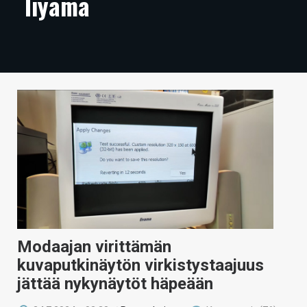
Iiyama
ARTIKKELIT
VIDEOT
TECHBBS
TIETOA
HINTA.FI
KAUPPA
VAIHDA TEEMA
Modaajan virittämän
HAKU
kuvaputkinäytön virkistystaajuus
jättää nykynäytöt häpeään