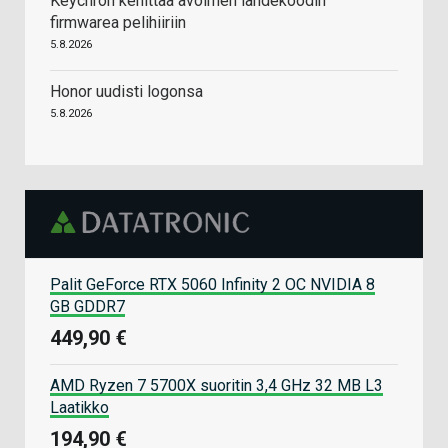
Keychron kehittää avoimen lähdekoodin
firmwarea pelihiiriin
5.8.2026
Honor uudisti logonsa
5.8.2026
Palit GeForce RTX 5060 Infinity 2 OC NVIDIA 8
GB GDDR7
449,90 €
AMD Ryzen 7 5700X suoritin 3,4 GHz 32 MB L3
Laatikko
194,90 €