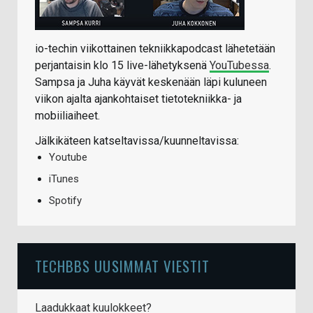
io-techin viikottainen tekniikkapodcast lähetetään
perjantaisin klo 15 live-lähetyksenä
YouTubessa
.
Sampsa ja Juha käyvät keskenään läpi kuluneen
viikon ajalta ajankohtaiset tietotekniikka- ja
mobiiliaiheet.
Jälkikäteen katseltavissa/kuunneltavissa:
Youtube
iTunes
Spotify
TECHBBS UUSIMMAT VIESTIT
Laadukkaat kuulokkeet?