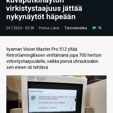
ARTIKKELIT
virkistystaajuus jättää
nykynäytöt häpeään
VIDEOT
TECHBBS
24.7.2024 - 02:38
Petrus Laine
Tietotekniikka
76
TIETOA
HINTA.FI
Iiyaman Vision Master Pro 512 yltää
RetroGamingBasen virittämänä jopa 700 hertsin
KAUPPA
virkistystaajuudelle, vaikka pieniä uhrauksiakin
sen eteen oli tehtävä.
VAIHDA TEEMA
HAKU