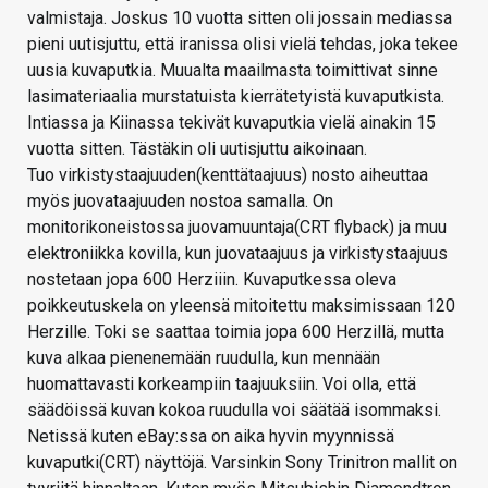
valmistaja. Joskus 10 vuotta sitten oli jossain mediassa
pieni uutisjuttu, että iranissa olisi vielä tehdas, joka tekee
uusia kuvaputkia. Muualta maailmasta toimittivat sinne
lasimateriaalia murstatuista kierrätetyistä kuvaputkista.
Intiassa ja Kiinassa tekivät kuvaputkia vielä ainakin 15
vuotta sitten. Tästäkin oli uutisjuttu aikoinaan.
Tuo virkistystaajuuden(kenttätaajuus) nosto aiheuttaa
myös juovataajuuden nostoa samalla. On
monitorikoneistossa juovamuuntaja(CRT flyback) ja muu
elektroniikka kovilla, kun juovataajuus ja virkistystaajuus
nostetaan jopa 600 Herziiin. Kuvaputkessa oleva
poikkeutuskela on yleensä mitoitettu maksimissaan 120
Herzille. Toki se saattaa toimia jopa 600 Herzillä, mutta
kuva alkaa pienenemään ruudulla, kun mennään
huomattavasti korkeampiin taajuuksiin. Voi olla, että
säädöissä kuvan kokoa ruudulla voi säätää isommaksi.
Netissä kuten eBay:ssa on aika hyvin myynnissä
kuvaputki(CRT) näyttöjä. Varsinkin Sony Trinitron mallit on