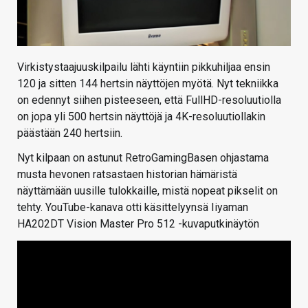
Virkistystaajuuskilpailu lähti käyntiin pikkuhiljaa ensin
120 ja sitten 144 hertsin näyttöjen myötä. Nyt tekniikka
on edennyt siihen pisteeseen, että FullHD-resoluutiolla
on jopa yli 500 hertsin näyttöjä ja 4K-resoluutiollakin
päästään 240 hertsiin.
Nyt kilpaan on astunut RetroGamingBasen ohjastama
musta hevonen ratsastaen historian hämäristä
näyttämään uusille tulokkaille, mistä nopeat pikselit on
tehty. YouTube-kanava otti käsittelyynsä Iiyaman
HA202DT Vision Master Pro 512 -kuvaputkinäytön