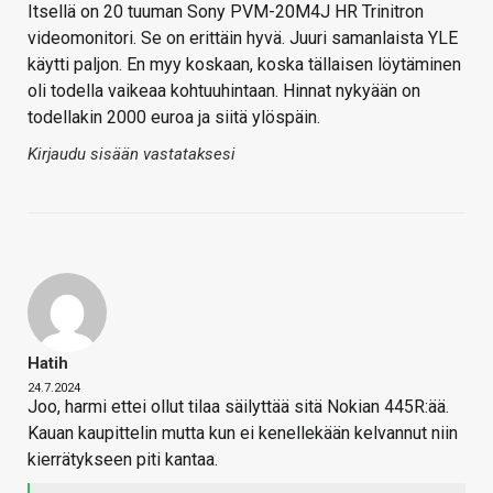
Itsellä on 20 tuuman Sony PVM-20M4J HR Trinitron
videomonitori. Se on erittäin hyvä. Juuri samanlaista YLE
käytti paljon. En myy koskaan, koska tällaisen löytäminen
oli todella vaikeaa kohtuuhintaan. Hinnat nykyään on
todellakin 2000 euroa ja siitä ylöspäin.
Kirjaudu sisään vastataksesi
Hatih
24.7.2024
Joo, harmi ettei ollut tilaa säilyttää sitä Nokian 445R:ää.
Kauan kaupittelin mutta kun ei kenellekään kelvannut niin
kierrätykseen piti kantaa.