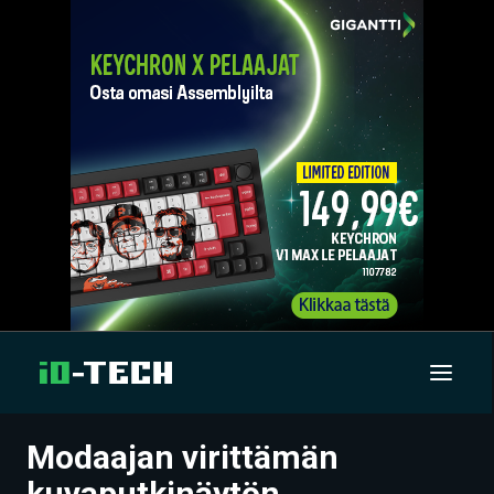
Modaajan virittämän
UUTISET
kuvaputkinäytön