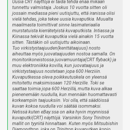
Uusia CRT näyttöjä ei taida tehdä enää mikään
tunnettu valmistaja. Joskus 10 vuotta sitten oli
jossain mediassa pieni uutisjuttu, että iranissa olisi
vielä tehdas, joka tekee uusia kuvaputkia. Muualta
maailmasta toimittivat sinne lasimateriaalia
murstatuista kierrätetyistä kuvaputkista. Intiassa ja
Kiinassa tekivät kuvaputkia vielä ainakin 15 vuotta
sitten. Tästäkin oli uutisjuttu aikoinaan.
Tuo virkistystaajuuden(kenttätaajuus) nosto
aiheuttaa myös juovataajuuden nostoa samalla. On
monitorikoneistossa juovamuuntaja(CRT flyback) ja
muu elektroniikka kovilla, kun juovataajuus ja
virkistystaajuus nostetaan jopa 600 Herziiin.
Kuvaputkessa oleva poikkeutuskela on yleensä
mitoitettu maksimissaan 120 Herzille. Toki se
saattaa toimia jopa 600 Herzillä, mutta kuva alkaa
pienenemään ruudulla, kun mennään huomattavasti
korkeampiin taajuuksiin. Voi olla, että säädöissä
kuvan kokoa ruudulla voi säätää isommaksi.
Netissä kuten eBay:ssa on aika hyvin myynnissä
kuvaputki(CRT) näyttöjä. Varsinkin Sony Trinitron
mallit on tyyriitä hinnaltaan. Kuten myös Mitsubishin
Diamondtron, joka on Trinitron kuvaputken kopio.