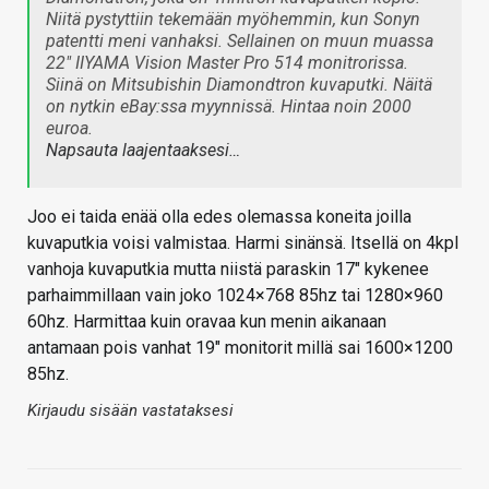
Niitä pystyttiin tekemään myöhemmin, kun Sonyn
patentti meni vanhaksi. Sellainen on muun muassa
22" IIYAMA Vision Master Pro 514 monitrorissa.
Siinä on Mitsubishin Diamondtron kuvaputki. Näitä
on nytkin eBay:ssa myynnissä. Hintaa noin 2000
euroa.
Napsauta laajentaaksesi…
Joo ei taida enää olla edes olemassa koneita joilla
kuvaputkia voisi valmistaa. Harmi sinänsä. Itsellä on 4kpl
vanhoja kuvaputkia mutta niistä paraskin 17" kykenee
parhaimmillaan vain joko 1024×768 85hz tai 1280×960
60hz. Harmittaa kuin oravaa kun menin aikanaan
antamaan pois vanhat 19" monitorit millä sai 1600×1200
85hz.
Kirjaudu sisään vastataksesi