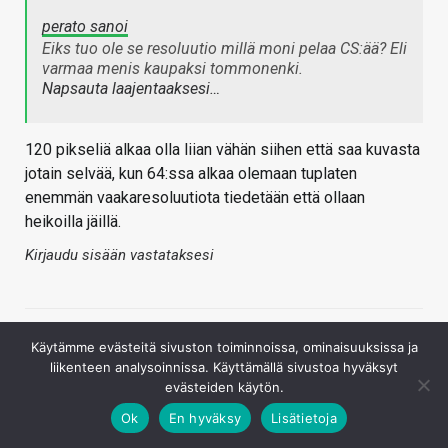
perato sanoi
Eiks tuo ole se resoluutio millä moni pelaa CS:ää? Eli
varmaa menis kaupaksi tommonenki.
Napsauta laajentaaksesi…
120 pikseliä alkaa olla liian vähän siihen että saa kuvasta
jotain selvää, kun 64:ssa alkaa olemaan tuplaten
enemmän vaakaresoluutiota tiedetään että ollaan
heikoilla jäillä.
Kirjaudu sisään vastataksesi
Käytämme evästeitä sivuston toiminnoissa, ominaisuuksissa ja
liikenteen analysoinnissa. Käyttämällä sivustoa hyväksyt
evästeiden käytön.
Ok
En hyväksy
Lisätietoja
Xana