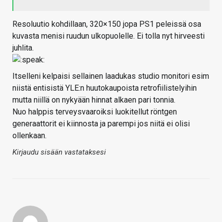
Resoluutio kohdillaan, 320×150 jopa PS1 peleissä osa
kuvasta menisi ruudun ulkopuolelle. Ei tolla nyt hirveesti
juhlita.
Itselleni kelpaisi sellainen laadukas studio monitori esim
niistä entisistä YLE:n huutokaupoista retrofiilistelyihin
mutta niillä on nykyään hinnat alkaen pari tonnia.
Nuo halppis terveysvaaroiksi luokitellut röntgen
generaattorit ei kiinnosta ja parempi jos niitä ei olisi
ollenkaan.
Kirjaudu sisään vastataksesi