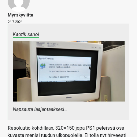
Myrskyviitta
24.7.2024
Kaotik sanoi
Napsauta laajentaaksesi…
Resoluutio kohdillaan, 320×150 jopa PS1 peleissä osa
kuvasta menisi ruudun ulkopuolelle. Ei tolla nyt hirveesti