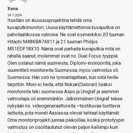
Xana
24.7.2024
Itselläni on ikuisuusprojektina tehdä oma
kuvaputkimonitori. Uusia käyttämättömiä kuvaputkia on
pahvilaatikossa valmiina. Ne ovat esimerkiksi 20 tuuman
Hitachi M48KBA74X11 ja 21 tuuman Philips
M51EDF18X10. Nämä ovat parhaita kuvaputkia mitä on
rahalla saanut; molemmat ovat ns. Dual Focus tyyppiä.
Olen ostanut nämä suomesta; Diplomi-insinööriltä, joka
suunnitteli monitoreita Suomessa; myös valmistus oli
Suomessa. Hän osti ne työnantajaltaan, kun niitä heille
tarjottiin. Moni ei tiedä, että Nokian(Saloran) lisäksi
monitoreita teki suomessa Aspo ja Unigraf ja aiemmin
valmistajia oli enemmänkin. Jälkimmäinen Unigraf tekee
nykyään ns. videogeneraattoreita ~testikuvaa tuottavia
laitteita, joita monet Aasiassa olevat tehtaat käyttämät.
Oma monitoriprojekti junnaa paikoillaa, koska prototyypin
valmistus on osoittautunut olevan paljon kalliimpi kuin