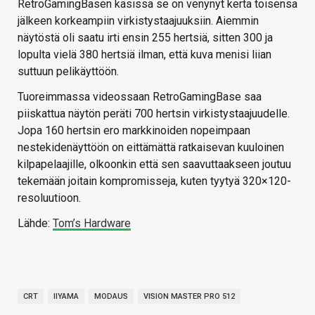
RetroGamingBasen käsissä se on venynyt kerta toisensa
jälkeen korkeampiin virkistystaajuuksiin. Aiemmin
näytöstä oli saatu irti ensin 255 hertsiä, sitten 300 ja
lopulta vielä 380 hertsiä ilman, että kuva menisi liian
suttuun pelikäyttöön.
Tuoreimmassa videossaan RetroGamingBase saa
piiskattua näytön peräti 700 hertsin virkistystaajuudelle.
Jopa 160 hertsin ero markkinoiden nopeimpaan
nestekidenäyttöön on eittämättä ratkaisevan kuuloinen
kilpapelaajille, olkoonkin että sen saavuttaakseen joutuu
tekemään joitain kompromisseja, kuten tyytyä 320×120-
resoluutioon.
Lähde:
Tom’s Hardware
CRT
IIYAMA
MODAUS
VISION MASTER PRO 512