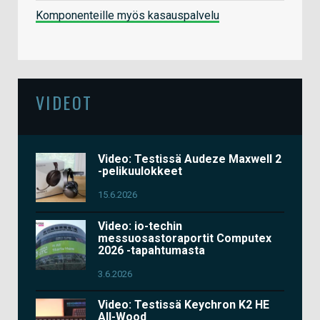
Komponenteille myös kasauspalvelu
VIDEOT
Video: Testissä Audeze Maxwell 2
-pelikuulokkeet
15.6.2026
Video: io-techin
messuosastoraportit Computex
2026 -tapahtumasta
3.6.2026
Video: Testissä Keychron K2 HE
All-Wood