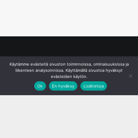
© S&J Media Oy
Käytämme evästeitä sivuston toiminnoissa, ominaisuuksissa ja
liikenteen analysoinnissa. Käyttämällä sivustoa hyväksyt
evästeiden käytön.
Ok
En hyväksy
Lisätietoja
;