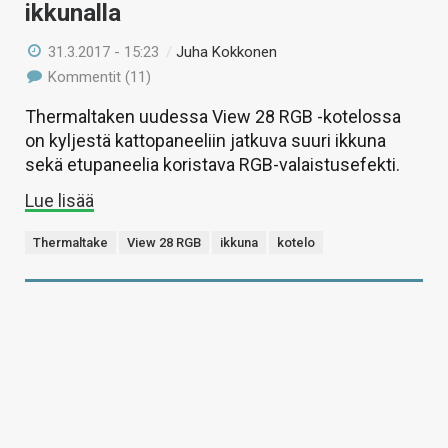
ikkunalla
31.3.2017 - 15:23
/
Juha Kokkonen
Kommentit (11)
Thermaltaken uudessa View 28 RGB -kotelossa
on kyljestä kattopaneeliin jatkuva suuri ikkuna
sekä etupaneelia koristava RGB-valaistusefekti.
Lue lisää
Thermaltake
View 28 RGB
ikkuna
kotelo