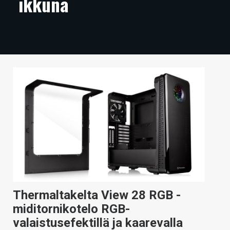
ikkuna
ARTIKKELIT
VIDEOT
TECHBBS
TIETOA
HINTA.FI
KAUPPA
VAIHDA TEEMA
Thermaltakelta View 28 RGB -
HAKU
miditornikotelo RGB-
valaistusefektillä ja kaarevalla