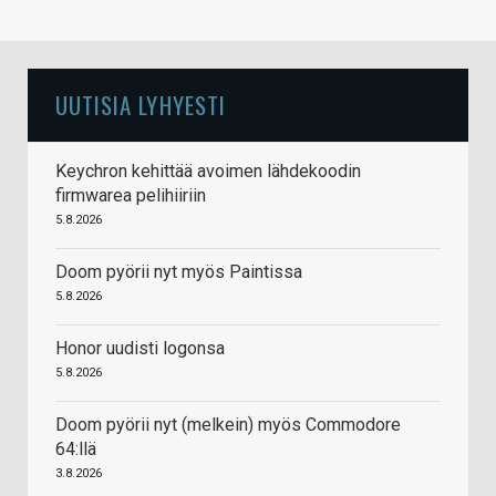
UUTISIA LYHYESTI
Keychron kehittää avoimen lähdekoodin
firmwarea pelihiiriin
5.8.2026
Doom pyörii nyt myös Paintissa
5.8.2026
Honor uudisti logonsa
5.8.2026
Doom pyörii nyt (melkein) myös Commodore
64:llä
3.8.2026