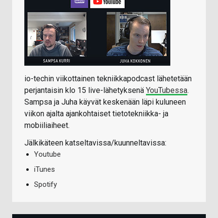
io-techin viikottainen tekniikkapodcast lähetetään
perjantaisin klo 15 live-lähetyksenä
YouTubessa
.
Sampsa ja Juha käyvät keskenään läpi kuluneen
viikon ajalta ajankohtaiset tietotekniikka- ja
mobiiliaiheet.
Jälkikäteen katseltavissa/kuunneltavissa:
Youtube
iTunes
Spotify