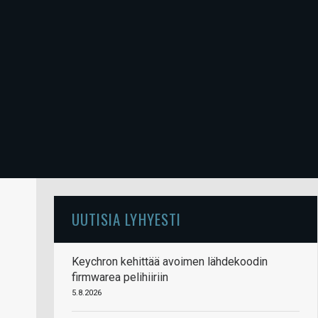
UUTISIA LYHYESTI
Keychron kehittää avoimen lähdekoodin
firmwarea pelihiiriin
5.8.2026