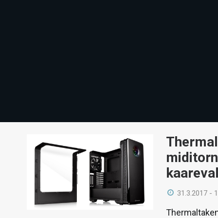
Thermal
miditorn
kaareval
31.3.2017 - 
Thermaltaken