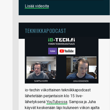
Lisää videoita
TEKNIIKKAPODCAST
io-techin viikottainen tekniikkapodcast
lähetetään perjantaisin klo 15 live-
lähetyksenä
YouTubessa
. Sampsa ja Juha
käyvät keskenään läpi kuluneen viikon ajalta