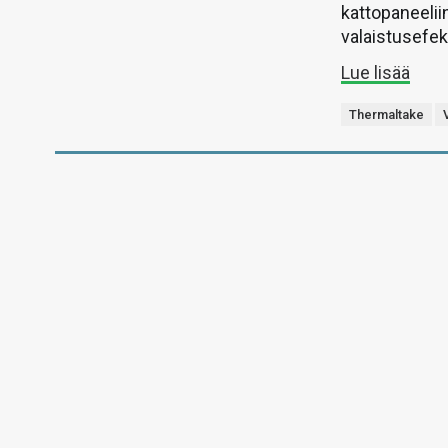
kattopaneelii
valaistusefekt
Lue lisää
Thermaltake