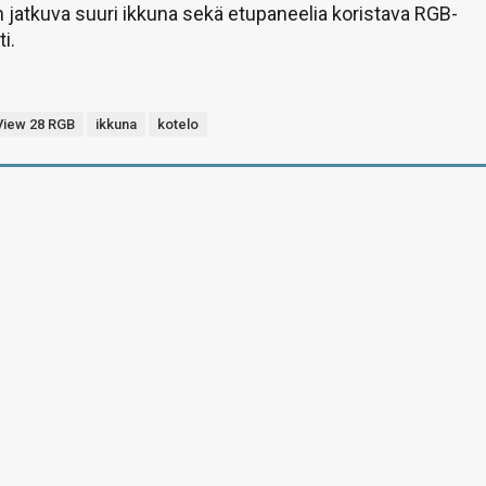
n jatkuva suuri ikkuna sekä etupaneelia koristava RGB-
i.
View 28 RGB
ikkuna
kotelo