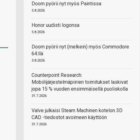
Doom pyörii nyt myös Paintissa
5.8.2026
Honor uudisti logonsa
5.8.2026
Doom pyörii nyt (melkein) myös Commodore
64:llä
3.8.2026
Counterpoint Research:
Mobiilijärjestelmäpiirien toimitukset laskivat
jopa 15 % vuoden ensimmäisellä puoliskolla
31.7.2026
Valve julkaisi Steam Machinen kotelon 3D
CAD -tiedostot avoimeen käyttöön
31.7.2026