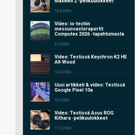
Maxwell 2 -pelikuulokkeet
15.6.2026
Video: io-techin
messuosastoraportit
Computex 2026 -tapahtumasta
3.6.2026
Video: Testissä Keychron K2 HE
All-Wood
13.4.2026
Uusi artikkeli & video: Testissä
Google Pixel 10a
9.3.2026
Video: Testissä Asus ROG
Kithara -pelikuulokkeet
11.2.2026