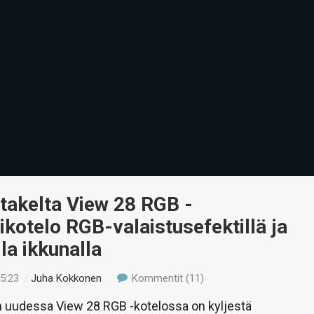
takelta View 28 RGB -
ikotelo RGB-valaistusefektillä ja
la ikkunalla
15:23
/
Juha Kokkonen
Kommentit (11)
 uudessa View 28 RGB -kotelossa on kyljestä