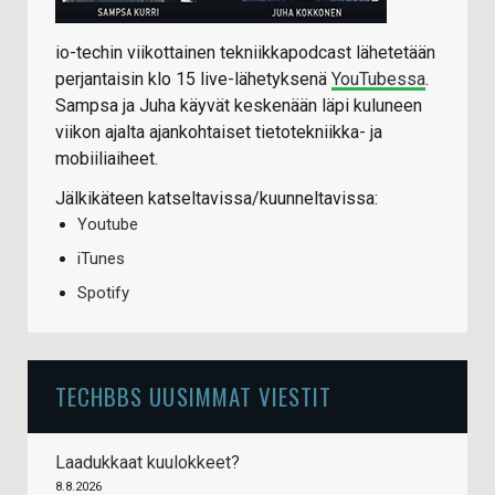
io-techin viikottainen tekniikkapodcast lähetetään
perjantaisin klo 15 live-lähetyksenä
YouTubessa
.
Sampsa ja Juha käyvät keskenään läpi kuluneen
viikon ajalta ajankohtaiset tietotekniikka- ja
mobiiliaiheet.
Jälkikäteen katseltavissa/kuunneltavissa:
Youtube
iTunes
Spotify
TECHBBS UUSIMMAT VIESTIT
Laadukkaat kuulokkeet?
8.8.2026