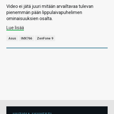
Video ei jätä juuri mitään arvailtavaa tulevan
pienemmän pään lippulaivapuhelimen
ominaisuuksien osalta.
Lue lisää
Asus
IMX766
ZenFone 9