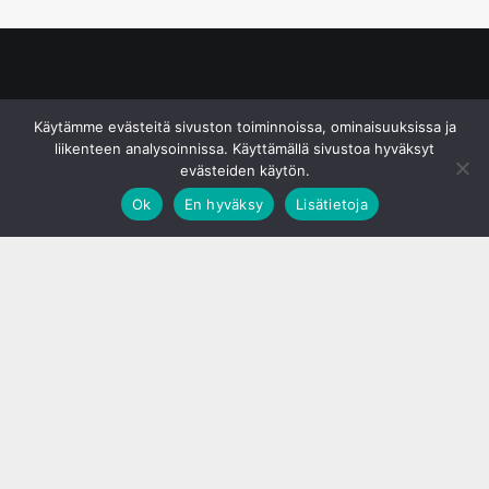
© S&J Media Oy
Käytämme evästeitä sivuston toiminnoissa, ominaisuuksissa ja
liikenteen analysoinnissa. Käyttämällä sivustoa hyväksyt
evästeiden käytön.
Ok
En hyväksy
Lisätietoja
;