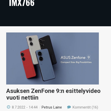
IMX766
ARTIKKELIT
VIDEOT
TECHBBS
TIETOA
HINTA.FI
KAUPPA
VAIHDA TEEMA
Asuksen ZenFone 9:n esittelyvideo
HAKU
vuoti nettiin
8.7.2022 - 14:44
/
Petrus Laine
Kommentit (16)