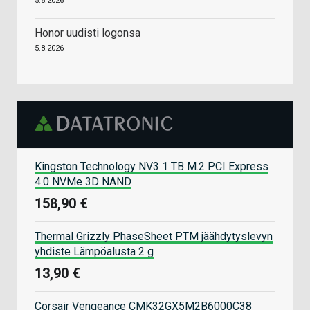
5.8.2026
Honor uudisti logonsa
5.8.2026
Kingston Technology NV3 1 TB M.2 PCI Express
4.0 NVMe 3D NAND
158,90 €
Thermal Grizzly PhaseSheet PTM jäähdytyslevyn
yhdiste Lämpöalusta 2 g
13,90 €
Corsair Vengeance CMK32GX5M2B6000C38