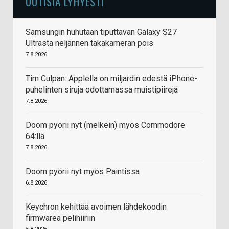
UUTISIA LYHYESTI
Samsungin huhutaan tiputtavan Galaxy S27
Ultrasta neljännen takakameran pois
7.8.2026
Tim Culpan: Applella on miljardin edestä iPhone-
puhelinten siruja odottamassa muistipiirejä
7.8.2026
Doom pyörii nyt (melkein) myös Commodore
64:llä
7.8.2026
Doom pyörii nyt myös Paintissa
6.8.2026
Keychron kehittää avoimen lähdekoodin
firmwarea pelihiiriin