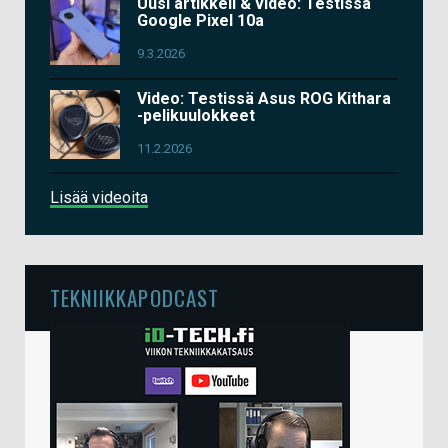
Uusi artikkeli & video: Testissä
Google Pixel 10a
9.3.2026
Video: Testissä Asus ROG Kithara
-pelikuulokkeet
11.2.2026
Lisää videoita
TEKNIIKKAPODCAST