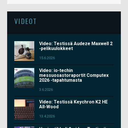
VIDEOT
Video: Testissä Audeze Maxwell 2
-pelikuulokkeet
15.6.2026
Video: io-techin
messuosastoraportit Computex
2026 -tapahtumasta
3.6.2026
Video: Testissä Keychron K2 HE
All-Wood
13.4.2026