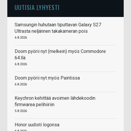
UUTISIA LYHYESTI
Samsungin huhutaan tiputtavan Galaxy S27
Ultrasta neljännen takakameran pois
6.8.2026
Doom pyörii nyt (melkein) myös Commodore
64:llä
6.8.2026
Doom pyörii nyt myös Paintissa
6.8.2026
Keychron kehittää avoimen lähdekoodin
firmwarea pelihiiriin
5.8.2026
Honor uudisti logonsa