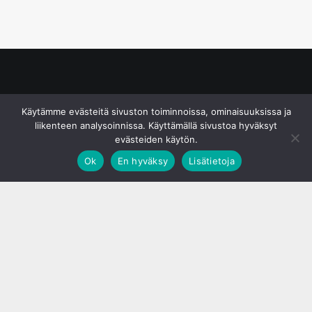
© S&J Media Oy
Käytämme evästeitä sivuston toiminnoissa, ominaisuuksissa ja
liikenteen analysoinnissa. Käyttämällä sivustoa hyväksyt
evästeiden käytön.
Ok
En hyväksy
Lisätietoja
;