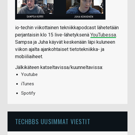
io-techin viikottainen tekniikkapodcast lähetetään
perjantaisin klo 15 live-lähetyksenä
YouTubessa
.
Sampsa ja Juha käyvät keskenään läpi kuluneen
viikon ajalta ajankohtaiset tietotekniikka- ja
mobiiliaiheet.
Jälkikäteen katseltavissa/kuunneltavissa:
Youtube
iTunes
Spotify
TECHBBS UUSIMMAT VIESTIT