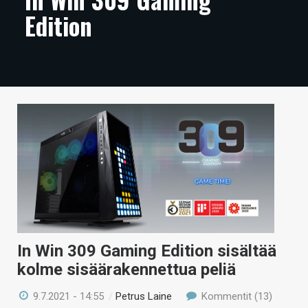
Edition
ARTIKKELIT
VIDEOT
TECHBBS
TIETOA
HINTA.FI
KAUPPA
VAIHDA TEEMA
In Win 309 Gaming Edition sisältää
HAKU
kolme sisäärakennettua peliä
9.7.2021 - 14:55
/
Petrus Laine
Kommentit (13)