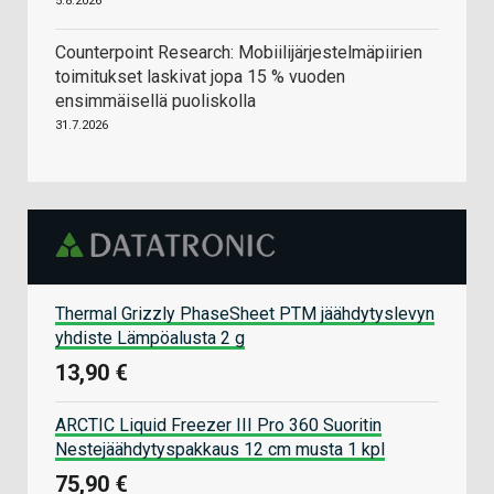
5.8.2026
Counterpoint Research: Mobiilijärjestelmäpiirien
toimitukset laskivat jopa 15 % vuoden
ensimmäisellä puoliskolla
31.7.2026
Thermal Grizzly PhaseSheet PTM jäähdytyslevyn
yhdiste Lämpöalusta 2 g
13,90 €
ARCTIC Liquid Freezer III Pro 360 Suoritin
Nestejäähdytyspakkaus 12 cm musta 1 kpl
75,90 €