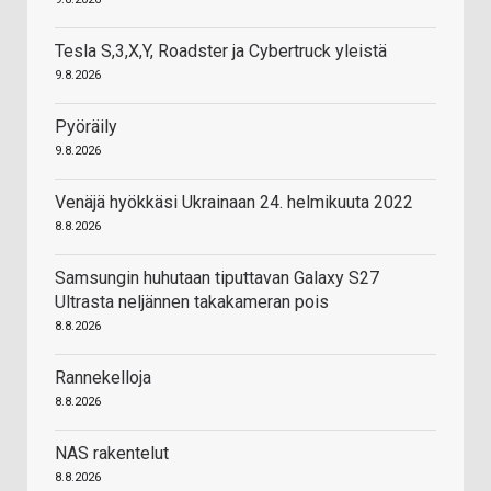
Tesla S,3,X,Y, Roadster ja Cybertruck yleistä
9.8.2026
Pyöräily
9.8.2026
Venäjä hyökkäsi Ukrainaan 24. helmikuuta 2022
8.8.2026
Samsungin huhutaan tiputtavan Galaxy S27
Ultrasta neljännen takakameran pois
8.8.2026
Rannekelloja
8.8.2026
NAS rakentelut
8.8.2026