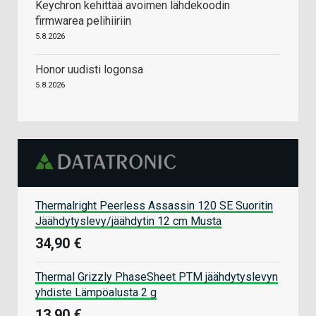
Keychron kehittää avoimen lähdekoodin
firmwarea pelihiiriin
5.8.2026
Honor uudisti logonsa
5.8.2026
Thermalright Peerless Assassin 120 SE Suoritin
Jäähdytyslevy/jäähdytin 12 cm Musta
34,90 €
Thermal Grizzly PhaseSheet PTM jäähdytyslevyn
yhdiste Lämpöalusta 2 g
13,90 €