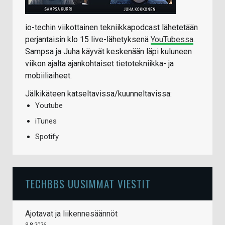
io-techin viikottainen tekniikkapodcast lähetetään
perjantaisin klo 15 live-lähetyksenä
YouTubessa
.
Sampsa ja Juha käyvät keskenään läpi kuluneen
viikon ajalta ajankohtaiset tietotekniikka- ja
mobiiliaiheet.
Jälkikäteen katseltavissa/kuunneltavissa:
Youtube
iTunes
Spotify
TECHBBS UUSIMMAT VIESTIT
Ajotavat ja liikennesäännöt
9.8.2026