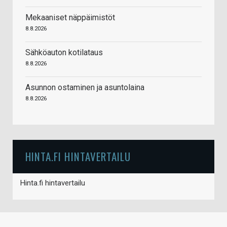
Mekaaniset näppäimistöt
8.8.2026
Sähköauton kotilataus
8.8.2026
Asunnon ostaminen ja asuntolaina
8.8.2026
HINTA.FI HINTAVERTAILU
Hinta.fi hintavertailu