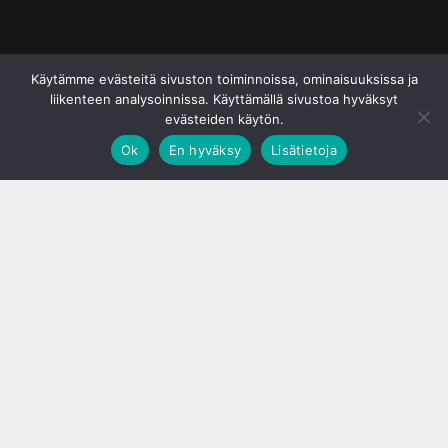
© S&J Media Oy
Käytämme evästeitä sivuston toiminnoissa, ominaisuuksissa ja
liikenteen analysoinnissa. Käyttämällä sivustoa hyväksyt
evästeiden käytön.
Ok
En hyväksy
Lisätietoja
;