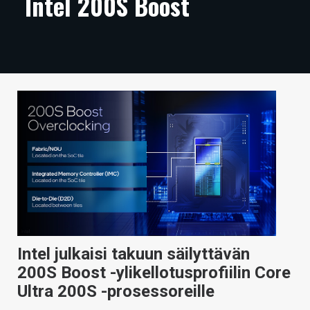
Intel 200S Boost
ARTIKKELIT
VIDEOT
TECHBBS
TIETOA
HINTA.FI
KAUPPA
VAIHDA TEEMA
Intel julkaisi takuun säilyttävän
HAKU
200S Boost -ylikellotusprofiilin Core
Ultra 200S -prosessoreille