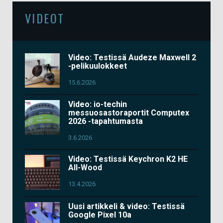
VIDEOT
Video: Testissä Audeze Maxwell 2
-pelikuulokkeet
15.6.2026
Video: io-techin
messuosastoraportit Computex
2026 -tapahtumasta
3.6.2026
Video: Testissä Keychron K2 HE
All-Wood
13.4.2026
Uusi artikkeli & video: Testissä
Google Pixel 10a