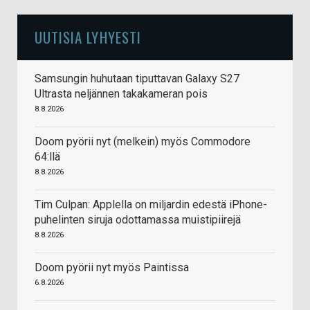
UUTISIA LYHYESTI
Samsungin huhutaan tiputtavan Galaxy S27
Ultrasta neljännen takakameran pois
8.8.2026
Doom pyörii nyt (melkein) myös Commodore
64:llä
8.8.2026
Tim Culpan: Applella on miljardin edestä iPhone-
puhelinten siruja odottamassa muistipiirejä
8.8.2026
Doom pyörii nyt myös Paintissa
6.8.2026