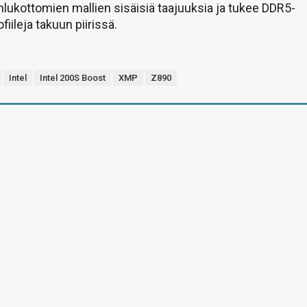
nlukottomien mallien sisäisiä taajuuksia ja tukee DDR5-
iileja takuun piirissä.
Intel
Intel 200S Boost
XMP
Z890