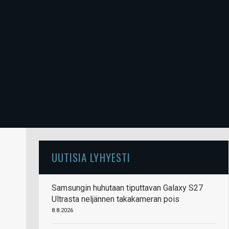
UUTISIA LYHYESTI
Samsungin huhutaan tiputtavan Galaxy S27
Ultrasta neljännen takakameran pois
8.8.2026