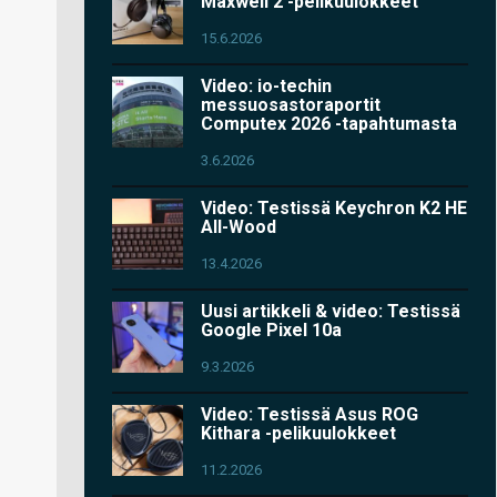
Maxwell 2 -pelikuulokkeet
15.6.2026
Video: io-techin
messuosastoraportit
Computex 2026 -tapahtumasta
3.6.2026
Video: Testissä Keychron K2 HE
All-Wood
13.4.2026
Uusi artikkeli & video: Testissä
Google Pixel 10a
9.3.2026
Video: Testissä Asus ROG
Kithara -pelikuulokkeet
11.2.2026