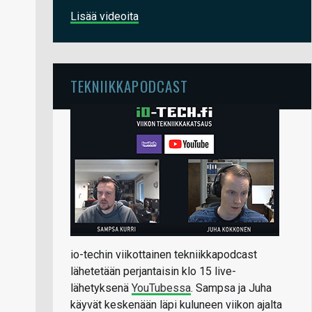
Lisää videoita
TEKNIIKKAPODCAST
io-techin viikottainen tekniikkapodcast
lähetetään perjantaisin klo 15 live-
lähetyksenä
YouTubessa
. Sampsa ja Juha
käyvät keskenään läpi kuluneen viikon ajalta