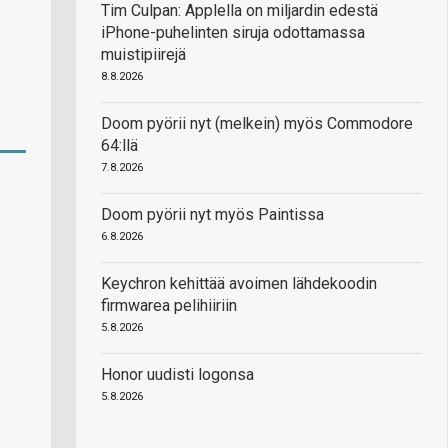
Tim Culpan: Applella on miljardin edestä
iPhone-puhelinten siruja odottamassa
muistipiirejä
8.8.2026
Doom pyörii nyt (melkein) myös Commodore
64:llä
7.8.2026
Doom pyörii nyt myös Paintissa
6.8.2026
Keychron kehittää avoimen lähdekoodin
firmwarea pelihiiriin
5.8.2026
Honor uudisti logonsa
5.8.2026