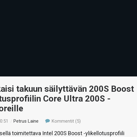
lkaisi takuun säilyttävän 200S Boost
otusprofiilin Core Ultra 200S -
reille
00:51
/
Petrus Laine
Kommentit (5)
ellä toimitettava Intel 200S Boost -ylikellotusprofiili