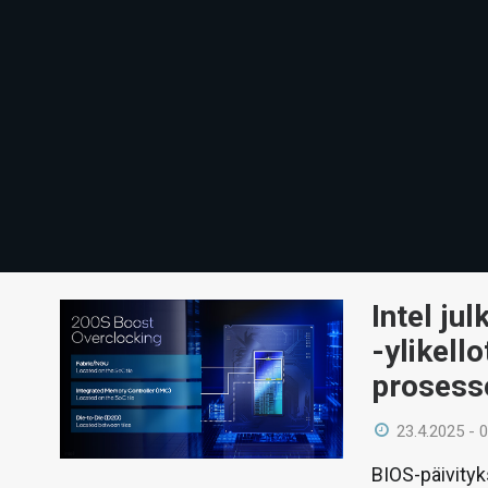
Intel ju
-ylikell
prosesso
23.4.2025 - 
BIOS-päivityks