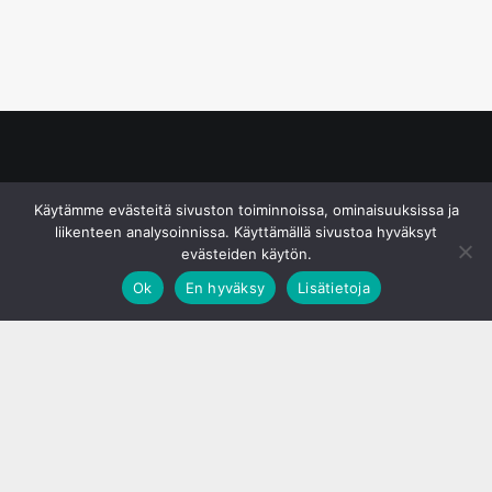
© S&J Media Oy
Käytämme evästeitä sivuston toiminnoissa, ominaisuuksissa ja
liikenteen analysoinnissa. Käyttämällä sivustoa hyväksyt
evästeiden käytön.
Ok
En hyväksy
Lisätietoja
;