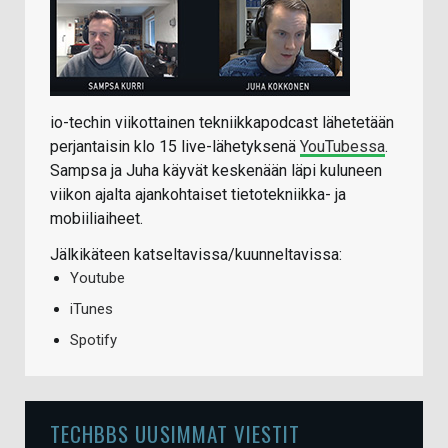
io-techin viikottainen tekniikkapodcast lähetetään
perjantaisin klo 15 live-lähetyksenä
YouTubessa
.
Sampsa ja Juha käyvät keskenään läpi kuluneen
viikon ajalta ajankohtaiset tietotekniikka- ja
mobiiliaiheet.
Jälkikäteen katseltavissa/kuunneltavissa:
Youtube
iTunes
Spotify
TECHBBS UUSIMMAT VIESTIT