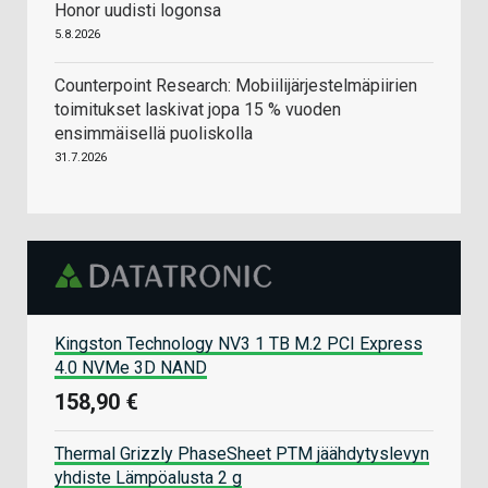
Honor uudisti logonsa
5.8.2026
Counterpoint Research: Mobiilijärjestelmäpiirien
toimitukset laskivat jopa 15 % vuoden
ensimmäisellä puoliskolla
31.7.2026
Kingston Technology NV3 1 TB M.2 PCI Express
4.0 NVMe 3D NAND
158,90 €
Thermal Grizzly PhaseSheet PTM jäähdytyslevyn
yhdiste Lämpöalusta 2 g