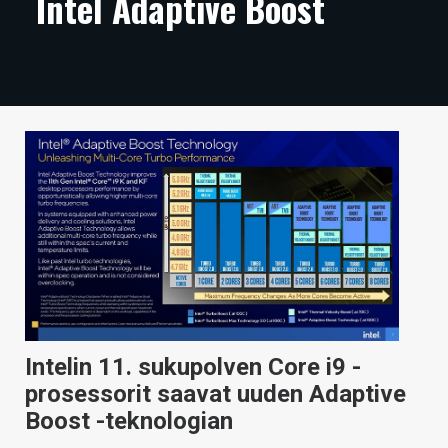
Intel Adaptive Boost
ARTIKKELIT
VIDEOT
TECHBBS
TIETOA
HINTA.FI
KAUPPA
VAIHDA TEEMA
Intelin 11. sukupolven Core i9 -
HAKU
prosessorit saavat uuden Adaptive
Boost -teknologian