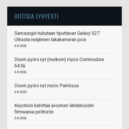
UUTISIA LYHYESTI
Samsungin huhutaan tiputtavan Galaxy S27
Ultrasta neljännen takakameran pois
6.8.2026
Doom pyörii nyt (melkein) myös Commodore
64:llä
6.8.2026
Doom pyörii nyt myös Paintissa
6.8.2026
Keychron kehittää avoimen lähdekoodin
firmwarea pelihiiriin
5.8.2026