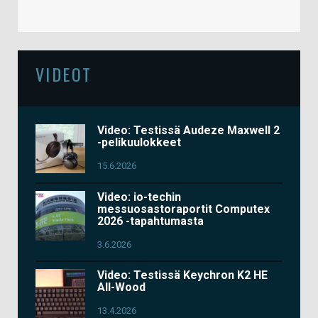
VIDEOT
Video: Testissä Audeze Maxwell 2
-pelikuulokkeet
15.6.2026
Video: io-techin
messuosastoraportit Computex
2026 -tapahtumasta
3.6.2026
Video: Testissä Keychron K2 HE
All-Wood
13.4.2026