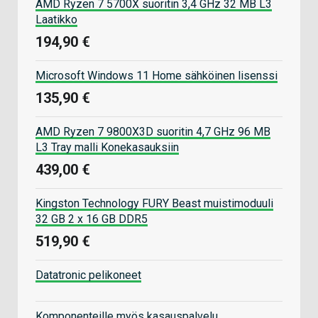
AMD Ryzen 7 5700X suoritin 3,4 GHz 32 MB L3
Laatikko
194,90 €
Microsoft Windows 11 Home sähköinen lisenssi
135,90 €
AMD Ryzen 7 9800X3D suoritin 4,7 GHz 96 MB
L3 Tray malli Konekasauksiin
439,00 €
Kingston Technology FURY Beast muistimoduuli
32 GB 2 x 16 GB DDR5
519,90 €
Datatronic pelikoneet
Komponenteille myös kasauspalvelu