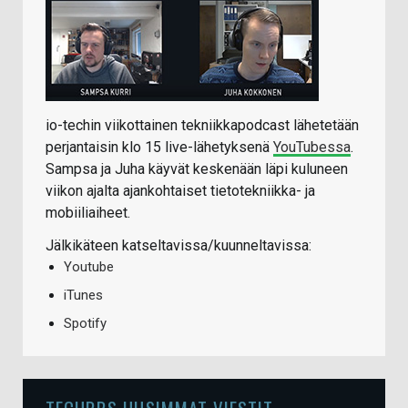
io-techin viikottainen tekniikkapodcast lähetetään
perjantaisin klo 15 live-lähetyksenä
YouTubessa
.
Sampsa ja Juha käyvät keskenään läpi kuluneen
viikon ajalta ajankohtaiset tietotekniikka- ja
mobiiliaiheet.
Jälkikäteen katseltavissa/kuunneltavissa:
Youtube
iTunes
Spotify