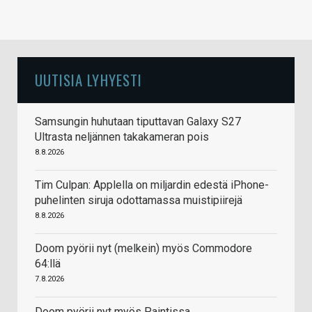
UUTISIA LYHYESTI
Samsungin huhutaan tiputtavan Galaxy S27
Ultrasta neljännen takakameran pois
8.8.2026
Tim Culpan: Applella on miljardin edestä iPhone-
puhelinten siruja odottamassa muistipiirejä
8.8.2026
Doom pyörii nyt (melkein) myös Commodore
64:llä
7.8.2026
Doom pyörii nyt myös Paintissa