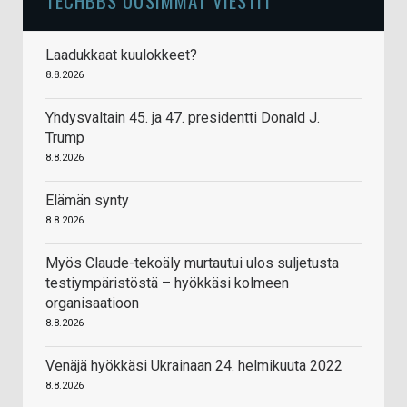
TECHBBS UUSIMMAT VIESTIT
Laadukkaat kuulokkeet?
8.8.2026
Yhdysvaltain 45. ja 47. presidentti Donald J.
Trump
8.8.2026
Elämän synty
8.8.2026
Myös Claude-tekoäly murtautui ulos suljetusta
testiympäristöstä – hyökkäsi kolmeen
organisaatioon
8.8.2026
Venäjä hyökkäsi Ukrainaan 24. helmikuuta 2022
8.8.2026