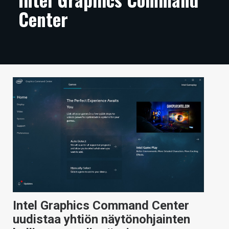
Center
ARTIKKELIT
VIDEOT
TECHBBS
TIETOA
HINTA.FI
KAUPPA
VAIHDA TEEMA
HAKU
Intel Graphics Command Center
uudistaa yhtiön näytönohjainten