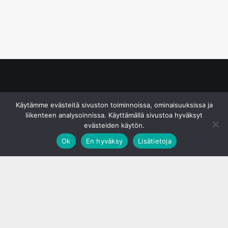
© S&J Media Oy
Käytämme evästeitä sivuston toiminnoissa, ominaisuuksissa ja
liikenteen analysoinnissa. Käyttämällä sivustoa hyväksyt
evästeiden käytön.
Ok
En hyväksy
Lisätietoja
;