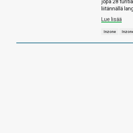
jopa 28 tunti
liitännällä la
Lue lisää
Inzone
Inzon