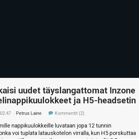
kaisi uudet täyslangattomat Inzone
linappikuulokkeet ja H5-headsetin
 02:47
/
Petrus Laine
Kommentit (2)
ille nappikuulokkeille luvataan jopa 12 tunnin
onka voi tuplata latauskotelon virralla, kun H5 porskuttaa