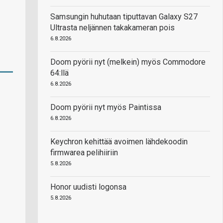
Samsungin huhutaan tiputtavan Galaxy S27
Ultrasta neljännen takakameran pois
6.8.2026
Doom pyörii nyt (melkein) myös Commodore
64:llä
6.8.2026
Doom pyörii nyt myös Paintissa
6.8.2026
Keychron kehittää avoimen lähdekoodin
firmwarea pelihiiriin
5.8.2026
Honor uudisti logonsa
5.8.2026