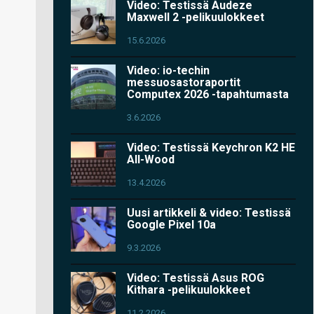
Video: Testissä Audeze
Maxwell 2 -pelikuulokkeet
15.6.2026
Video: io-techin
messuosastoraportit
Computex 2026 -tapahtumasta
3.6.2026
Video: Testissä Keychron K2 HE
All-Wood
13.4.2026
Uusi artikkeli & video: Testissä
Google Pixel 10a
9.3.2026
Video: Testissä Asus ROG
Kithara -pelikuulokkeet
11.2.2026