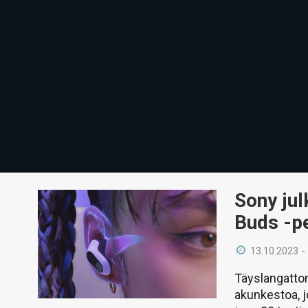
Sony jul
Buds -pe
13.10.2023 -
Täyslangattom
akunkestoa, j