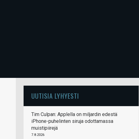
UUTISIA LYHYESTI
Tim Culpan: Applella on miljardin edestä
iPhone-puhelinten siruja odottamassa
muistipiirejä
7.8.2026