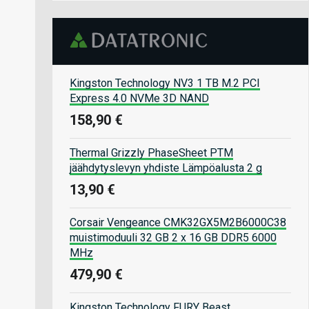
Kingston Technology NV3 1 TB M.2 PCI
Express 4.0 NVMe 3D NAND
158,90 €
Thermal Grizzly PhaseSheet PTM
jäähdytyslevyn yhdiste Lämpöalusta 2 g
13,90 €
Corsair Vengeance CMK32GX5M2B6000C38
muistimoduuli 32 GB 2 x 16 GB DDR5 6000
MHz
479,90 €
Kingston Technology FURY Beast