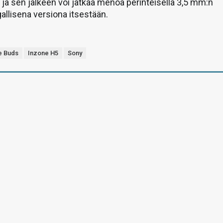
a ja sen jälkeen voi jatkaa menoa perinteisellä 3,5 mm:n
ngallisena versiona itsestään.
e Buds
Inzone H5
Sony