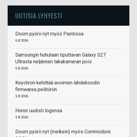
UUTISIA LYHYESTI
Doom pyörii nyt myös Paintissa
6.8.2026
Samsungin huhutaan tiputtavan Galaxy S27
Ultrasta neljännen takakameran pois
6.8.2026
Keychron kehittää avoimen lähdekoodin
firmwarea pelihiiriin
5.8.2026
Honor uudisti logonsa
5.8.2026
Doom pyörii nyt (melkein) myös Commodore