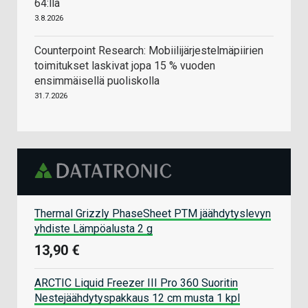
64:llä
3.8.2026
Counterpoint Research: Mobiilijärjestelmäpiirien
toimitukset laskivat jopa 15 % vuoden
ensimmäisellä puoliskolla
31.7.2026
Thermal Grizzly PhaseSheet PTM jäähdytyslevyn
yhdiste Lämpöalusta 2 g
13,90 €
ARCTIC Liquid Freezer III Pro 360 Suoritin
Nestejäähdytyspakkaus 12 cm musta 1 kpl