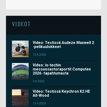
VIDEOT
Video: Testissä Audeze Maxwell 2
-pelikuulokkeet
15.6.2026
Video: io-techin
messuosastoraportit Computex
2026 -tapahtumasta
3.6.2026
Video: Testissä Keychron K2 HE
All-Wood
13.4.2026