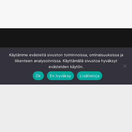
© S&J Media Oy
Käytämme evästeitä sivuston toiminnoissa, ominaisuuksissa ja
liikenteen analysoinnissa. Käyttämällä sivustoa hyväksyt
evästeiden käytön.
Ok
En hyväksy
Lisätietoja
;