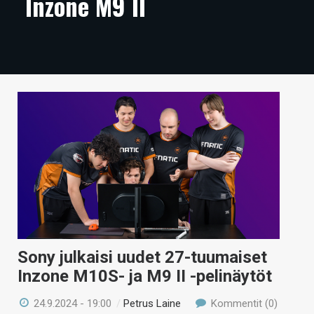
Inzone M9 II
ARTIKKELIT
VIDEOT
TECHBBS
TIETOA
HINTA.FI
KAUPPA
VAIHDA TEEMA
Sony julkaisi uudet 27-tuumaiset
HAKU
Inzone M10S- ja M9 II -pelinäytöt
24.9.2024 - 19:00
/
Petrus Laine
Kommentit (0)