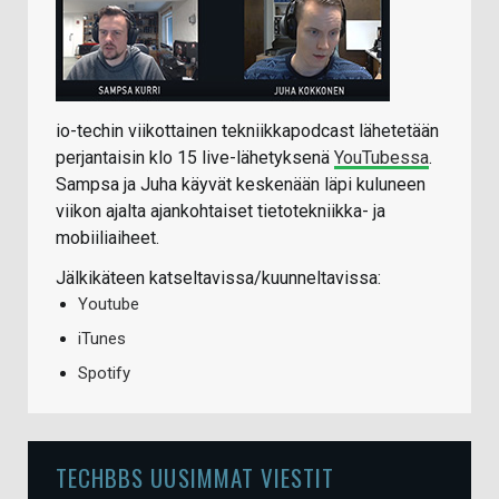
io-techin viikottainen tekniikkapodcast lähetetään
perjantaisin klo 15 live-lähetyksenä
YouTubessa
.
Sampsa ja Juha käyvät keskenään läpi kuluneen
viikon ajalta ajankohtaiset tietotekniikka- ja
mobiiliaiheet.
Jälkikäteen katseltavissa/kuunneltavissa:
Youtube
iTunes
Spotify
TECHBBS UUSIMMAT VIESTIT