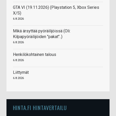
GTA VI (19.11.2026) (Playstation 5, Xbox Series
X/S)
6.8.2026
Mikä ärsyttää pyöräilijöissä (Oli:
Kilpapyöräilijöiden "pakat"..)
6.8.2026
Henkilökohtainen talous
6.8.2026
Liittymät
6.8.2026
HINTA.FI HINTAVERTAILU