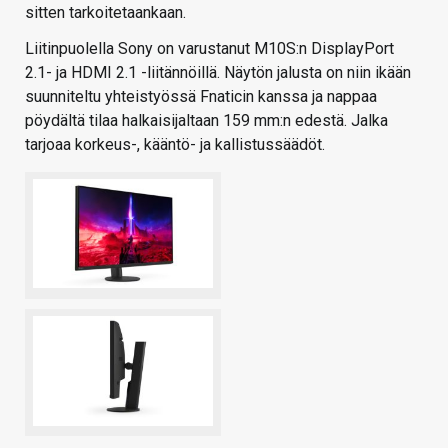
sitten tarkoitetaankaan.
Liitinpuolella Sony on varustanut M10S:n DisplayPort
2.1- ja HDMI 2.1 -liitännöillä. Näytön jalusta on niin ikään
suunniteltu yhteistyössä Fnaticin kanssa ja nappaa
pöydältä tilaa halkaisijaltaan 159 mm:n edestä. Jalka
tarjoaa korkeus-, kääntö- ja kallistussäädöt.