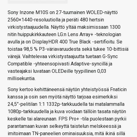
Sony Inzone M10S on 27-tuumainen WOLED-näyttö
2560×1440-resoluutiolla ja peräti 480 hertsin
virkistystaajuudella. Näyttö yltää maksimissaan 1300
nitin huippukirkkauteen LG:n Lens Array+ -teknologian
avulla ja on DisplayHDR 400 True Black -sertifioitu. Se
toistaa 98,5 % P3-väriavaruudesta sekä tukee 10-bittisiä
värejä. Vaihtelevaa virkistystaajuutta tuetaan G-Sync
Compatible -yhteensopivasti Adaptive-syncillä ja
vasteajaksi luvataan OLEDeille tyypillinen 0,03
millisekuntia.
Sony kertoo kehittäneensä näytön yhteistyössä Fnaticin
kanssa ja osin sen myötä näyttö tarjoaa esimerkiksi
24,5”-pelitilan 1:1 1332p-tarkkuudella tai matalammalla
1080p-tarkkuudella ja kuva voidaan tällöin tasata näytön
keskelle tai alareunaan. FPS Pro+ -tila puolestaan pyrkii
parantamaan kuvan selkeyttä taistelun melskeessä ja
imitoimaan TN-paneelien ominaisuuksia, mitä ikinä sillä