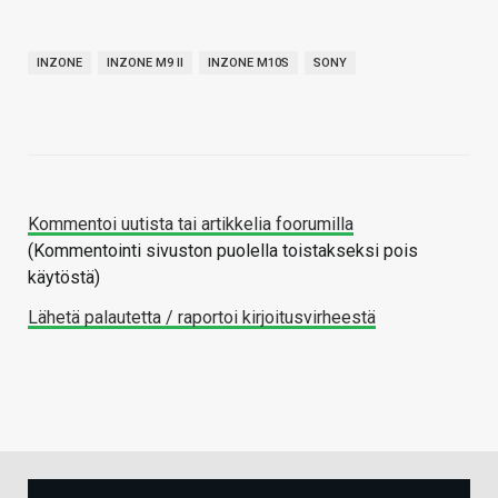
INZONE
INZONE M9 II
INZONE M10S
SONY
Kommentoi uutista tai artikkelia foorumilla
(Kommentointi sivuston puolella toistakseksi pois
käytöstä)
Lähetä palautetta / raportoi kirjoitusvirheestä