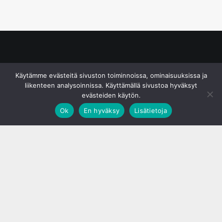
© S&J Media Oy
Käytämme evästeitä sivuston toiminnoissa, ominaisuuksissa ja
liikenteen analysoinnissa. Käyttämällä sivustoa hyväksyt
evästeiden käytön.
Ok
En hyväksy
Lisätietoja
;