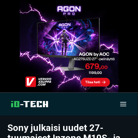
Sony julkaisi uudet 27-
UUTISET
tuumaiset Inzone M10S- ja