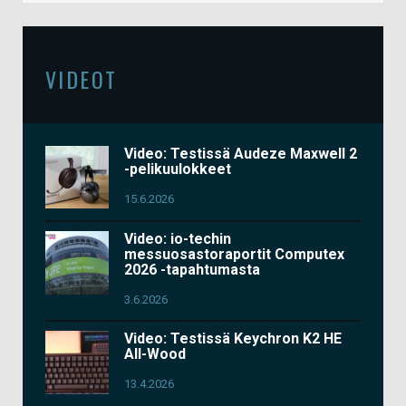
VIDEOT
Video: Testissä Audeze Maxwell 2
-pelikuulokkeet
15.6.2026
Video: io-techin
messuosastoraportit Computex
2026 -tapahtumasta
3.6.2026
Video: Testissä Keychron K2 HE
All-Wood
13.4.2026