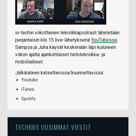
io-techin viikottainen tekniikkapodcast lähetetään
perjantaisin klo 15 live-lähetyksenä
YouTubessa
.
Sampsa ja Juha käyvät keskenään läpi kuluneen
viikon ajalta ajankohtaiset tietotekniikka- ja
mobiiliaiheet.
Jälkikäteen katseltavissa/kuunneltavissa:
Youtube
iTunes
Spotify
TECHBBS UUSIMMAT VIESTIT