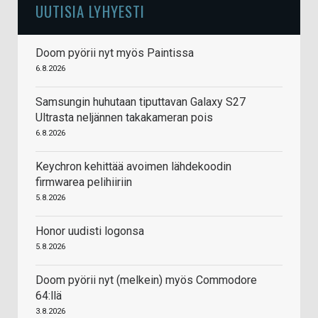
UUTISIA LYHYESTI
Doom pyörii nyt myös Paintissa
6.8.2026
Samsungin huhutaan tiputtavan Galaxy S27
Ultrasta neljännen takakameran pois
6.8.2026
Keychron kehittää avoimen lähdekoodin
firmwarea pelihiiriin
5.8.2026
Honor uudisti logonsa
5.8.2026
Doom pyörii nyt (melkein) myös Commodore
64:llä
3.8.2026