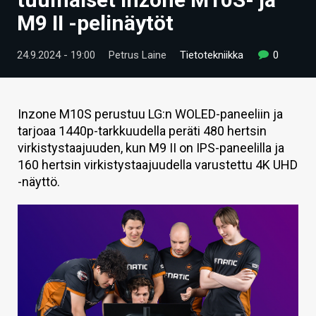
ARTIKKELIT
M9 II -pelinäytöt
VIDEOT
24.9.2024 - 19:00
Petrus Laine
Tietotekniikka
0
TECHBBS
TIETOA
Inzone M10S perustuu LG:n WOLED-paneeliin ja
tarjoaa 1440p-tarkkuudella peräti 480 hertsin
HINTA.FI
virkistystaajuuden, kun M9 II on IPS-paneelilla ja
160 hertsin virkistystaajuudella varustettu 4K UHD
KAUPPA
-näyttö.
VAIHDA TEEMA
HAKU