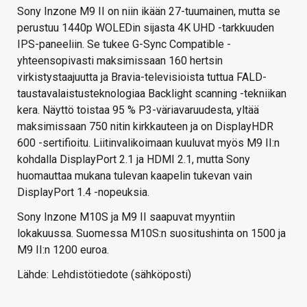
Sony Inzone M9 II on niin ikään 27-tuumainen, mutta se
perustuu 1440p WOLEDin sijasta 4K UHD -tarkkuuden
IPS-paneeliin. Se tukee G-Sync Compatible -
yhteensopivasti maksimissaan 160 hertsin
virkistystaajuutta ja Bravia-televisioista tuttua FALD-
taustavalaistusteknologiaa Backlight scanning -tekniikan
kera. Näyttö toistaa 95 % P3-väriavaruudesta, yltää
maksimissaan 750 nitin kirkkauteen ja on DisplayHDR
600 -sertifioitu. Liitinvalikoimaan kuuluvat myös M9 II:n
kohdalla DisplayPort 2.1 ja HDMI 2.1, mutta Sony
huomauttaa mukana tulevan kaapelin tukevan vain
DisplayPort 1.4 -nopeuksia.
Sony Inzone M10S ja M9 II saapuvat myyntiin
lokakuussa. Suomessa M10S:n suositushinta on 1500 ja
M9 II:n 1200 euroa.
Lähde: Lehdistötiedote (sähköposti)