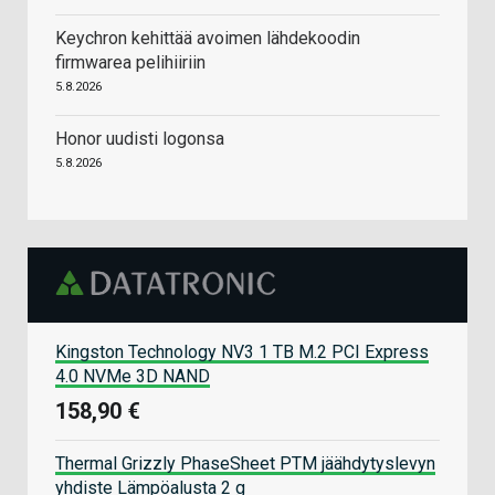
Keychron kehittää avoimen lähdekoodin
firmwarea pelihiiriin
5.8.2026
Honor uudisti logonsa
5.8.2026
Kingston Technology NV3 1 TB M.2 PCI Express
4.0 NVMe 3D NAND
158,90 €
Thermal Grizzly PhaseSheet PTM jäähdytyslevyn
yhdiste Lämpöalusta 2 g