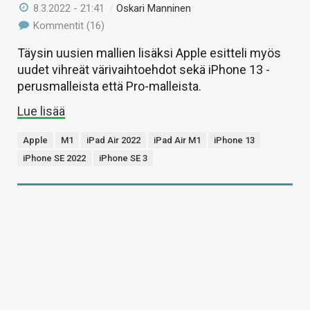
8.3.2022 - 21:41
/
Oskari Manninen
Kommentit (16)
Täysin uusien mallien lisäksi Apple esitteli myös
uudet vihreät värivaihtoehdot sekä iPhone 13 -
perusmalleista että Pro-malleista.
Lue lisää
Apple
M1
iPad Air 2022
iPad Air M1
iPhone 13
iPhone SE 2022
iPhone SE 3