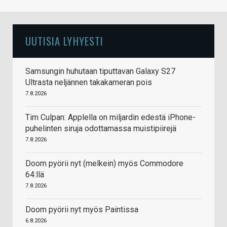
UUTISIA LYHYESTI
Samsungin huhutaan tiputtavan Galaxy S27
Ultrasta neljännen takakameran pois
7.8.2026
Tim Culpan: Applella on miljardin edestä iPhone-
puhelinten siruja odottamassa muistipiirejä
7.8.2026
Doom pyörii nyt (melkein) myös Commodore
64:llä
7.8.2026
Doom pyörii nyt myös Paintissa
6.8.2026