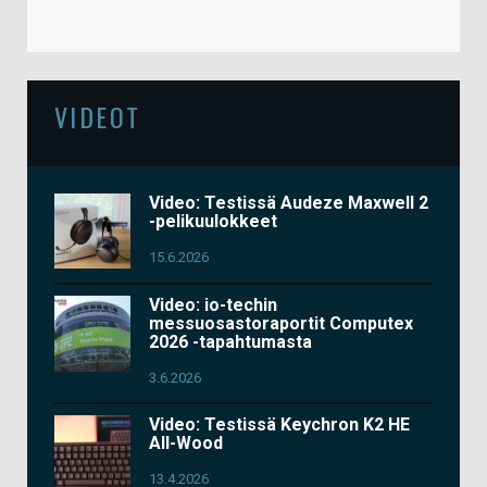
VIDEOT
Video: Testissä Audeze Maxwell 2
-pelikuulokkeet
15.6.2026
Video: io-techin
messuosastoraportit Computex
2026 -tapahtumasta
3.6.2026
Video: Testissä Keychron K2 HE
All-Wood
13.4.2026