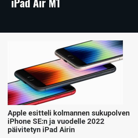
iPad Air M1
ARTIKKELIT
VIDEOT
TECHBBS
TIETOA
HINTA.FI
KAUPPA
VAIHDA TEEMA
Apple esitteli kolmannen sukupolven
HAKU
iPhone SE:n ja vuodelle 2022
päivitetyn iPad Airin