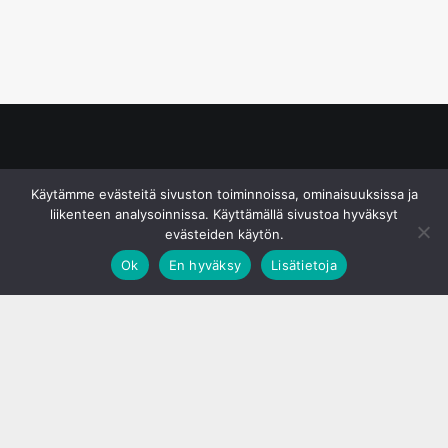
© S&J Media Oy
Käytämme evästeitä sivuston toiminnoissa, ominaisuuksissa ja
liikenteen analysoinnissa. Käyttämällä sivustoa hyväksyt
evästeiden käytön.
Ok
En hyväksy
Lisätietoja
;