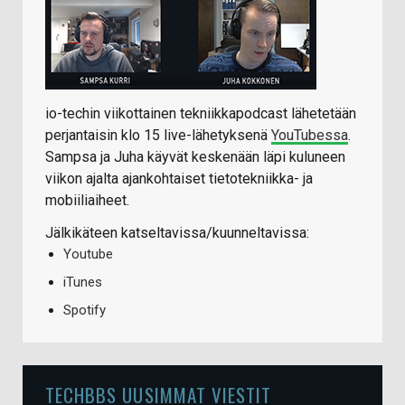
io-techin viikottainen tekniikkapodcast lähetetään
perjantaisin klo 15 live-lähetyksenä
YouTubessa
.
Sampsa ja Juha käyvät keskenään läpi kuluneen
viikon ajalta ajankohtaiset tietotekniikka- ja
mobiiliaiheet.
Jälkikäteen katseltavissa/kuunneltavissa:
Youtube
iTunes
Spotify
TECHBBS UUSIMMAT VIESTIT