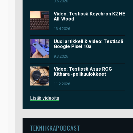
3.6.2026
Video: Testissä Keychron K2 HE
All-Wood
13.4.2026
Uusi artikkeli & video: Testissä
Google Pixel 10a
9.3.2026
Video: Testissä Asus ROG
Kithara -pelikuulokkeet
11.2.2026
Lisää videoita
TEKNIIKKAPODCAST