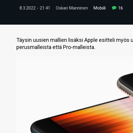
8.3.2022 - 21:41
Oskari Manninen
Mobiili
16
Täysin uusien mallien lisäksi Apple esitteli myös 
perusmalleista että Pro-malleista.