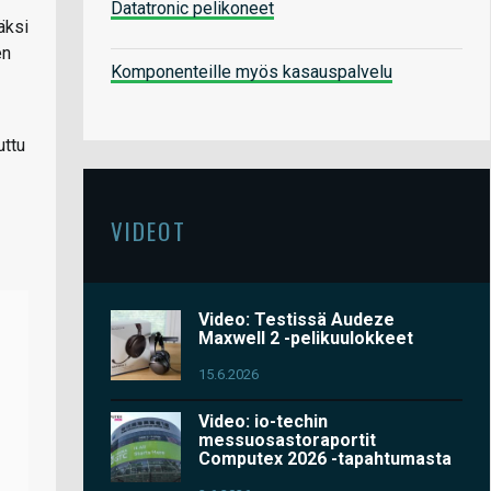
Datatronic pelikoneet
äksi
en
Komponenteille myös kasauspalvelu
uttu
VIDEOT
Video: Testissä Audeze
Maxwell 2 -pelikuulokkeet
15.6.2026
Video: io-techin
messuosastoraportit
Computex 2026 -tapahtumasta