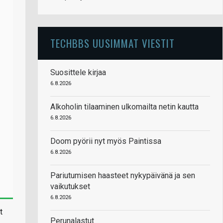
TECHBBS UUSIMMAT VIESTIT
Suosittele kirjaa
6.8.2026
Alkoholin tilaaminen ulkomailta netin kautta
6.8.2026
Doom pyörii nyt myös Paintissa
6.8.2026
Pariutumisen haasteet nykypäivänä ja sen
vaikutukset
6.8.2026
t
Perunalastut