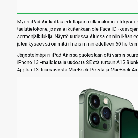
Myös iPad Air luottaa edeltäjänsä ulkonäköön, eli kysee
taulutietokone, jossa ei kuitenkaan ole Face ID -kasvoje
sormenjälkilukija. Näyttö uudessa Airissa on niin ikään e
joten kyseessä on mitä ilmeisimmin edelleen 60 hertsin
Järjestelmäpiiri iPad Airissa puolestaan otti varsin suure
iPhone 13 -malleista ja uudesta SE:stä tuttuun A15 Bionic
Applen 13-tuumaisesta MacBook Prosta ja MacBook Airist