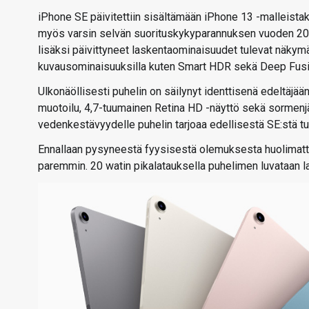
iPhone SE päivitettiin sisältämään iPhone 13 -malleistaki
myös varsin selvän suorituskykyparannuksen vuoden 202
lisäksi päivittyneet laskentaominaisuudet tulevat näkym
kuvausominaisuuksilla kuten Smart HDR sekä Deep Fusi
Ulkonäöllisesti puhelin on säilynyt identtisenä edeltäjä
muotoilu, 4,7-tuumainen Retina HD -näyttö sekä sormenjäl
vedenkestävyydelle puhelin tarjoaa edellisestä SE:stä t
Ennallaan pysyneestä fyysisestä olemuksesta huolimatta
paremmin. 20 watin pikalatauksella puhelimen luvataan la