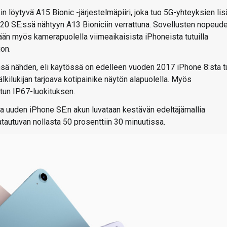
n löytyvä A15 Bionic -järjestelmäpiiri, joka tuo 5G-yhteyksien lis
0 SE:ssä nähtyyn A13 Bioniciin verrattuna. Sovellusten nopeud
ään myös kamerapuolella viimeaikaisista iPhoneista tutuilla
on.
änsä nähden, eli käytössä on edelleen vuoden 2017 iPhone 8:sta t
kilukijan tarjoava kotipainike näytön alapuolella. Myös
utun IP67-luokituksen.
 uuden iPhone SE:n akun luvataan kestävän edeltäjämallia
tautuvan nollasta 50 prosenttiin 30 minuutissa.