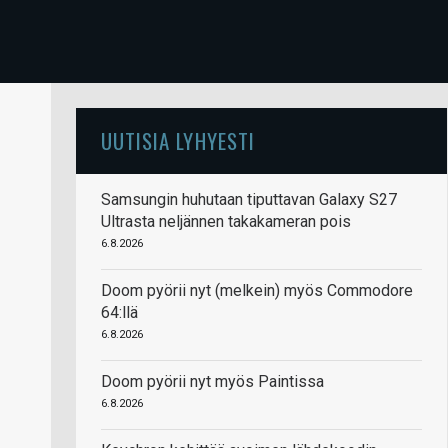
UUTISIA LYHYESTI
Samsungin huhutaan tiputtavan Galaxy S27
Ultrasta neljännen takakameran pois
6.8.2026
Doom pyörii nyt (melkein) myös Commodore
64:llä
6.8.2026
Doom pyörii nyt myös Paintissa
6.8.2026