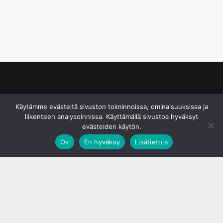
© S&J Media Oy
Käytämme evästeitä sivuston toiminnoissa, ominaisuuksissa ja
liikenteen analysoinnissa. Käyttämällä sivustoa hyväksyt
evästeiden käytön.
Ok
En hyväksy
Lisätietoja
;