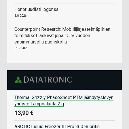
Honor uudisti logonsa
5.8.2026
Counterpoint Research: Mobiilijärjestelmäpiirien
toimitukset laskivat jopa 15 % vuoden
ensimmäisellä puoliskolla
31.7.2026
Thermal Grizzly PhaseSheet PTM jäähdytyslevyn
yhdiste Lämpöalusta 2 g
13,90 €
ARCTIC Liquid Freezer III Pro 360 Suoritin