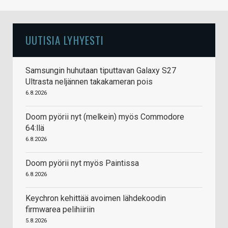
UUTISIA LYHYESTI
Samsungin huhutaan tiputtavan Galaxy S27
Ultrasta neljännen takakameran pois
6.8.2026
Doom pyörii nyt (melkein) myös Commodore
64:llä
6.8.2026
Doom pyörii nyt myös Paintissa
6.8.2026
Keychron kehittää avoimen lähdekoodin
firmwarea pelihiiriin
5.8.2026