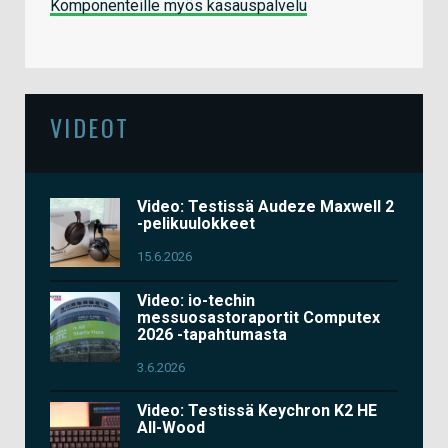
Komponenteille myös kasauspalvelu
VIDEOT
Video: Testissä Audeze Maxwell 2
-pelikuulokkeet
15.6.2026
Video: io-techin
messuosastoraportit Computex
2026 -tapahtumasta
3.6.2026
Video: Testissä Keychron K2 HE
All-Wood