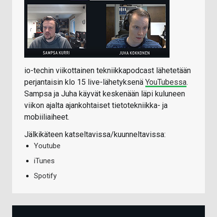
io-techin viikottainen tekniikkapodcast lähetetään
perjantaisin klo 15 live-lähetyksenä
YouTubessa
.
Sampsa ja Juha käyvät keskenään läpi kuluneen
viikon ajalta ajankohtaiset tietotekniikka- ja
mobiiliaiheet.
Jälkikäteen katseltavissa/kuunneltavissa:
Youtube
iTunes
Spotify