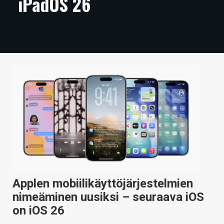
iPadOS 26
ARTIKKELIT
VIDEOT
TECHBBS
TIETOA
HINTA.FI
KAUPPA
VAIHDA TEEMA
Applen mobiilikäyttöjärjestelmien
HAKU
nimeäminen uusiksi – seuraava iOS
on iOS 26