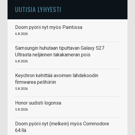
UUTISIA LYHYESTI
Doom pyörii nyt myös Paintissa
6.8.2026
Samsungin huhutaan tiputtavan Galaxy S27
Ultrasta neljännen takakameran pois
6.8.2026
Keychron kehittää avoimen lähdekoodin
firmwarea pelihiiriin
5.8.2026
Honor uudisti logonsa
5.8.2026
Doom pyörii nyt (melkein) myös Commodore
64:llä