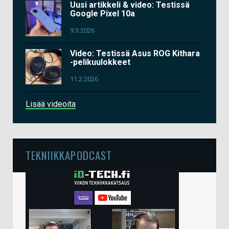
Uusi artikkeli & video: Testissä
Google Pixel 10a
9.3.2026
Video: Testissä Asus ROG Kithara
-pelikuulokkeet
11.2.2026
Lisää videoita
TEKNIIKKAPODCAST