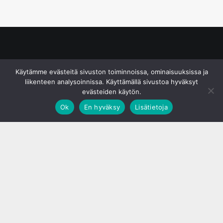
© S&J Media Oy
Käytämme evästeitä sivuston toiminnoissa, ominaisuuksissa ja
liikenteen analysoinnissa. Käyttämällä sivustoa hyväksyt
evästeiden käytön.
Ok
En hyväksy
Lisätietoja
;