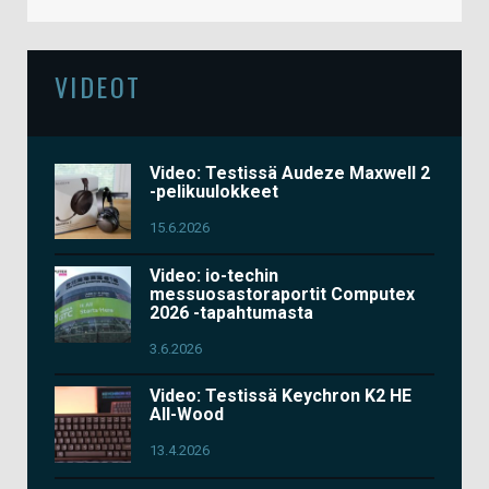
VIDEOT
Video: Testissä Audeze Maxwell 2
-pelikuulokkeet
15.6.2026
Video: io-techin
messuosastoraportit Computex
2026 -tapahtumasta
3.6.2026
Video: Testissä Keychron K2 HE
All-Wood
13.4.2026