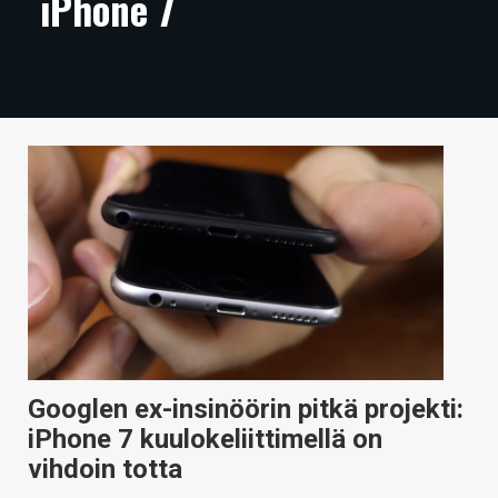
iPhone 7
ARTIKKELIT
VIDEOT
TECHBBS
TIETOA
HINTA.FI
KAUPPA
VAIHDA TEEMA
Googlen ex-insinöörin pitkä projekti:
HAKU
iPhone 7 kuulokeliittimellä on
vihdoin totta