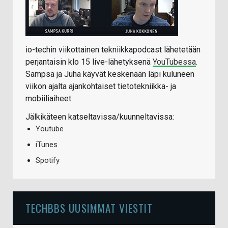
io-techin viikottainen tekniikkapodcast lähetetään
perjantaisin klo 15 live-lähetyksenä
YouTubessa
.
Sampsa ja Juha käyvät keskenään läpi kuluneen
viikon ajalta ajankohtaiset tietotekniikka- ja
mobiiliaiheet.
Jälkikäteen katseltavissa/kuunneltavissa:
Youtube
iTunes
Spotify
TECHBBS UUSIMMAT VIESTIT