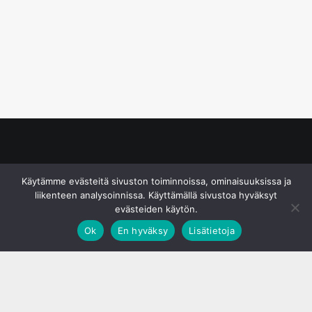
© S&J Media Oy
Käytämme evästeitä sivuston toiminnoissa, ominaisuuksissa ja
liikenteen analysoinnissa. Käyttämällä sivustoa hyväksyt
evästeiden käytön.
Ok
En hyväksy
Lisätietoja
;