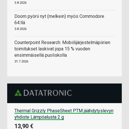
5.8.2026
Doom pyörii nyt (melkein) myös Commodore
64:llä
3.8.2026
Counterpoint Research: Mobiilijärjestelmäpiirien
toimitukset laskivat jopa 15 % vuoden
ensimmäisellä puoliskolla
31.7.2026
Thermal Grizzly PhaseSheet PTM jäähdytyslevyn
yhdiste Lämpöalusta 2 g
13,90 €