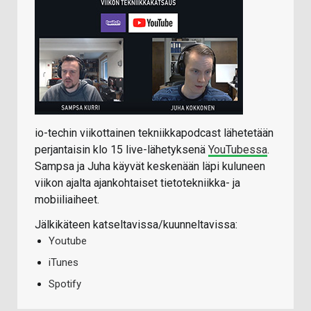
io-techin viikottainen tekniikkapodcast lähetetään
perjantaisin klo 15 live-lähetyksenä
YouTubessa
.
Sampsa ja Juha käyvät keskenään läpi kuluneen
viikon ajalta ajankohtaiset tietotekniikka- ja
mobiiliaiheet.
Jälkikäteen katseltavissa/kuunneltavissa:
Youtube
iTunes
Spotify