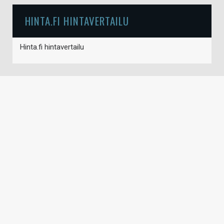
HINTA.FI HINTAVERTAILU
Hinta.fi hintavertailu