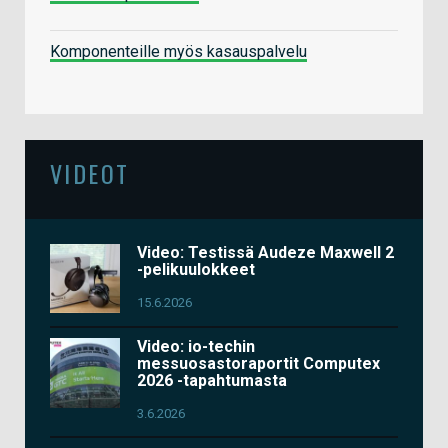
Komponenteille myös kasauspalvelu
VIDEOT
Video: Testissä Audeze Maxwell 2
-pelikuulokkeet
15.6.2026
Video: io-techin
messuosastoraportit Computex
2026 -tapahtumasta
3.6.2026