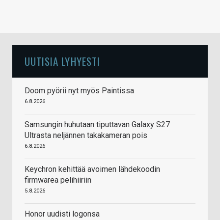
UUTISIA LYHYESTI
Doom pyörii nyt myös Paintissa
6.8.2026
Samsungin huhutaan tiputtavan Galaxy S27
Ultrasta neljännen takakameran pois
6.8.2026
Keychron kehittää avoimen lähdekoodin
firmwarea pelihiiriin
5.8.2026
Honor uudisti logonsa