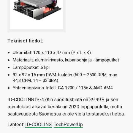
Tekniset tiedot:
Ulkomitat: 120 x 110 x 47 mm (P x L x K)
Materiaalit: alumiinirivasto, kuparipohja ja -lämpöputket
Lämpöputket: 6 kpl
92 x 92 x 15 mm PWM-tuuletin (600 – 2500 RPM, max
44,3 CFM, 14 – 33 dBA)
Yhteensopivuus: Intel LGA 1200 / 115x & AMD AM4
ID-COOLING IS-47K:n suositushinta on 39,99 € ja sen
toimitukset alkavat kesäkuun 2020 loppupuolella, mutta
saatavuudesta Suomessa ei ole vielä toistaiseksi tietoa.
Lähteet:
ID-COOLING
,
TechPowerUp