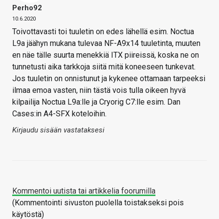
Perho92
10.6.2020
Toivottavasti toi tuuletin on edes lähellä esim. Noctua
L9a jäähyn mukana tulevaa NF-A9x14 tuuletinta, muuten
en näe tälle suurta menekkiä ITX piireissä, koska ne on
tunnetusti aika tarkkoja siitä mitä koneeseen tunkevat.
Jos tuuletin on onnistunut ja kykenee ottamaan tarpeeksi
ilmaa emoa vasten, niin tästä vois tulla oikeen hyvä
kilpailija Noctua L9a:lle ja Cryorig C7:lle esim. Dan
Cases:in A4-SFX koteloihin.
Kirjaudu sisään vastataksesi
Kommentoi uutista tai artikkelia foorumilla
(Kommentointi sivuston puolella toistakseksi pois
käytöstä)