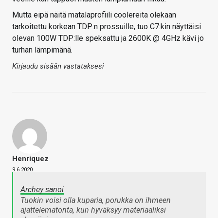
Mutta eipä näitä matalaprofiili coolereita olekaan
tarkoitettu korkean TDP:n prossuille, tuo C7:kin näyttäisi
olevan 100W TDP:lle speksattu ja 2600K @ 4GHz kävi jo
turhan lämpimänä.
Kirjaudu sisään vastataksesi
Henriquez
9.6.2020
Archey sanoi
Tuokin voisi olla kuparia, porukka on ihmeen
ajattelematonta, kun hyväksyy materiaaliksi