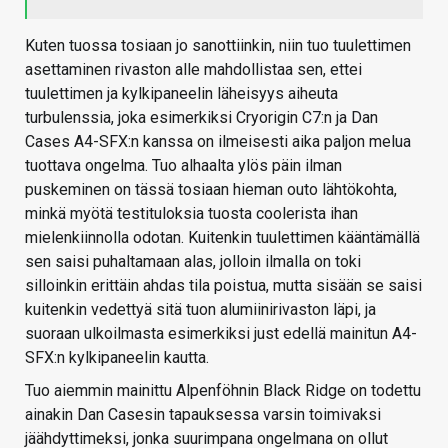
Kuten tuossa tosiaan jo sanottiinkin, niin tuo tuulettimen
asettaminen rivaston alle mahdollistaa sen, ettei
tuulettimen ja kylkipaneelin läheisyys aiheuta
turbulenssia, joka esimerkiksi Cryorigin C7:n ja Dan
Cases A4-SFX:n kanssa on ilmeisesti aika paljon melua
tuottava ongelma. Tuo alhaalta ylös päin ilman
puskeminen on tässä tosiaan hieman outo lähtökohta,
minkä myötä testituloksia tuosta coolerista ihan
mielenkiinnolla odotan. Kuitenkin tuulettimen kääntämällä
sen saisi puhaltamaan alas, jolloin ilmalla on toki
silloinkin erittäin ahdas tila poistua, mutta sisään se saisi
kuitenkin vedettyä sitä tuon alumiinirivaston läpi, ja
suoraan ulkoilmasta esimerkiksi just edellä mainitun A4-
SFX:n kylkipaneelin kautta.
Tuo aiemmin mainittu Alpenföhnin Black Ridge on todettu
ainakin Dan Casesin tapauksessa varsin toimivaksi
jäähdyttimeksi, jonka suurimpana ongelmana on ollut