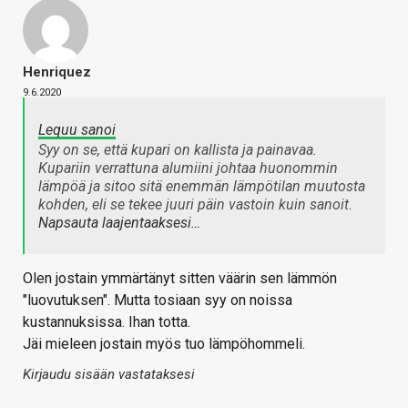
Henriquez
9.6.2020
Lequu sanoi
Syy on se, että kupari on kallista ja painavaa.
Kupariin verrattuna alumiini johtaa huonommin
lämpöä ja sitoo sitä enemmän lämpötilan muutosta
kohden, eli se tekee juuri päin vastoin kuin sanoit.
Napsauta laajentaaksesi…
Olen jostain ymmärtänyt sitten väärin sen lämmön
"luovutuksen". Mutta tosiaan syy on noissa
kustannuksissa. Ihan totta.
Jäi mieleen jostain myös tuo lämpöhommeli.
Kirjaudu sisään vastataksesi