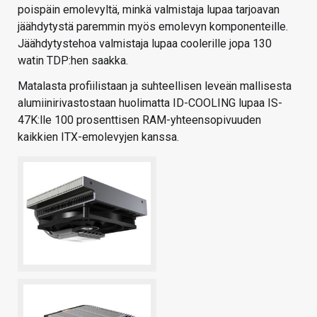
poispäin emolevyltä, minkä valmistaja lupaa tarjoavan
jäähdytystä paremmin myös emolevyn komponenteille.
Jäähdytystehoa valmistaja lupaa coolerille jopa 130
watin TDP:hen saakka.
Matalasta profiilistaan ja suhteellisen leveän mallisesta
alumiinirivastostaan huolimatta ID-COOLING lupaa IS-
47K:lle 100 prosenttisen RAM-yhteensopivuuden
kaikkien ITX-emolevyjen kanssa.