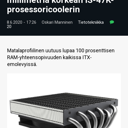
ARTIKKELIT
prosessoricoolerin
VIDEOT
8.6.2020 - 17:26
Oskari Manninen
Tietotekniikka
20
TECHBBS
TIETOA
Matalaprofiilinen uutuus lupaa 100 prosenttisen
HINTA.FI
RAM-yhteensopivuuden kaikissa ITX-
emolevyissä.
KAUPPA
VAIHDA TEEMA
HAKU