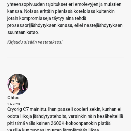
yhteensopivuuden rajoitukset eri emolevyjen ja muistien
kanssa. Noissa erittäin pienissä koteloissa kuitenkin
jotain kompromisseja täytyy aina tehdä
prosessorijäähdytyksen kanssa, ellei nestejäähdytyksen
suuntaan katso.
Kirjaudu sisään vastataksesi
Chloe
9.6.2020
Cryorig C7 mainittu. Ihan passeli cooleri sekin, kunhan ei
odota liikoja jäähdytysteholta, varsinkin näin kesähelteillä
piti tämä väliaikainen 2600K-kokoonpanokin pistää
vesille kun tuppasi muuten lämpiämään liikaa.