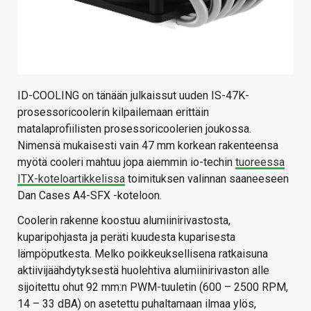
ID-COOLING on tänään julkaissut uuden IS-47K-
prosessoricoolerin kilpailemaan erittäin
matalaprofiilisten prosessoricoolerien joukossa.
Nimensä mukaisesti vain 47 mm korkean rakenteensa
myötä cooleri mahtuu jopa aiemmin io-techin
tuoreessa
ITX-koteloartikkelissa
toimituksen valinnan saaneeseen
Dan Cases A4-SFX -koteloon.
Coolerin rakenne koostuu alumiinirivastosta,
kuparipohjasta ja peräti kuudesta kuparisesta
lämpöputkesta. Melko poikkeuksellisena ratkaisuna
aktiivijäähdytyksestä huolehtiva alumiinirivaston alle
sijoitettu ohut 92 mm:n PWM-tuuletin (600 – 2500 RPM,
14 – 33 dBA) on asetettu puhaltamaan ilmaa ylös,