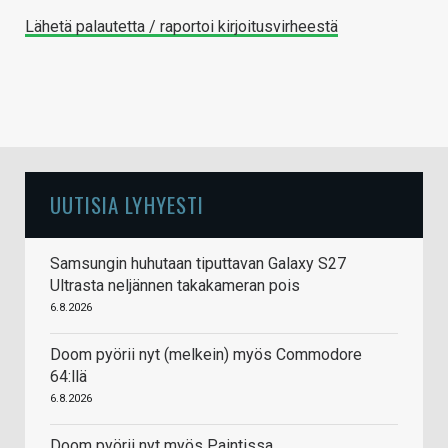
Lähetä palautetta / raportoi kirjoitusvirheestä
UUTISIA LYHYESTI
Samsungin huhutaan tiputtavan Galaxy S27
Ultrasta neljännen takakameran pois
6.8.2026
Doom pyörii nyt (melkein) myös Commodore
64:llä
6.8.2026
Doom pyörii nyt myös Paintissa