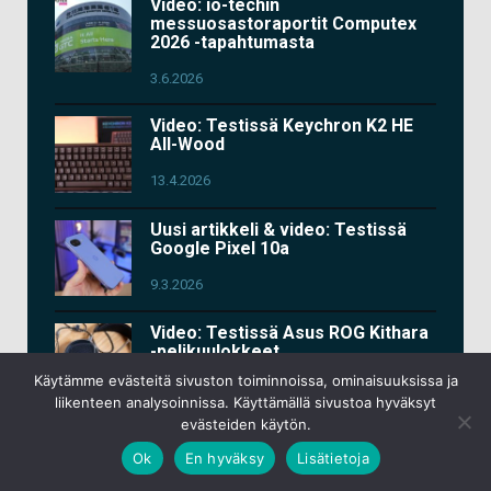
Video: io-techin
messuosastoraportit Computex
2026 -tapahtumasta
3.6.2026
Video: Testissä Keychron K2 HE
All-Wood
13.4.2026
Uusi artikkeli & video: Testissä
Google Pixel 10a
9.3.2026
Video: Testissä Asus ROG Kithara
-pelikuulokkeet
Käytämme evästeitä sivuston toiminnoissa, ominaisuuksissa ja
11.2.2026
liikenteen analysoinnissa. Käyttämällä sivustoa hyväksyt
evästeiden käytön.
Lisää videoita
Ok
En hyväksy
Lisätietoja