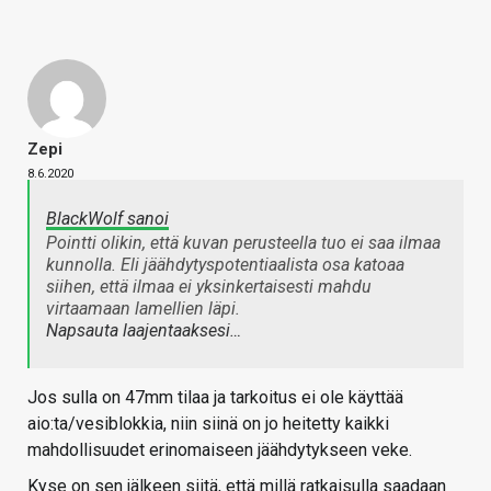
Zepi
8.6.2020
BlackWolf sanoi
Pointti olikin, että kuvan perusteella tuo ei saa ilmaa
kunnolla. Eli jäähdytyspotentiaalista osa katoaa
siihen, että ilmaa ei yksinkertaisesti mahdu
virtaamaan lamellien läpi.
Napsauta laajentaaksesi…
Jos sulla on 47mm tilaa ja tarkoitus ei ole käyttää
aio:ta/vesiblokkia, niin siinä on jo heitetty kaikki
mahdollisuudet erinomaiseen jäähdytykseen veke.
Kyse on sen jälkeen siitä, että millä ratkaisulla saadaan