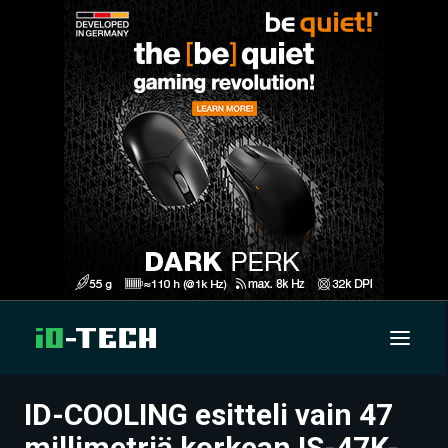
ID-COOLING esitteli vain 47
UUTISET
millimetriä korkean IS-47K-