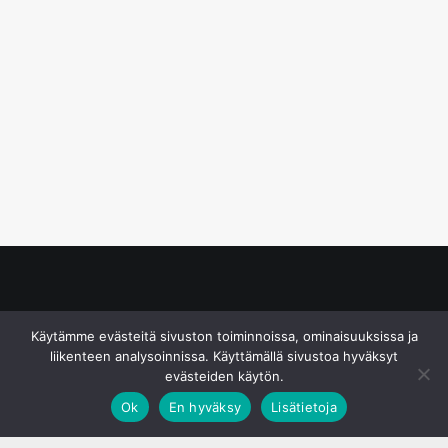
© S&J Media Oy
Käytämme evästeitä sivuston toiminnoissa, ominaisuuksissa ja
liikenteen analysoinnissa. Käyttämällä sivustoa hyväksyt
evästeiden käytön.
Ok
En hyväksy
Lisätietoja
;