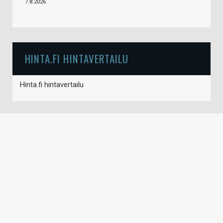
7.8.2026
HINTA.FI HINTAVERTAILU
Hinta.fi hintavertailu