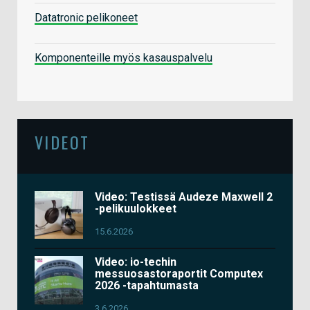
Datatronic pelikoneet
Komponenteille myös kasauspalvelu
VIDEOT
Video: Testissä Audeze Maxwell 2
-pelikuulokkeet
15.6.2026
Video: io-techin
messuosastoraportit Computex
2026 -tapahtumasta
3.6.2026