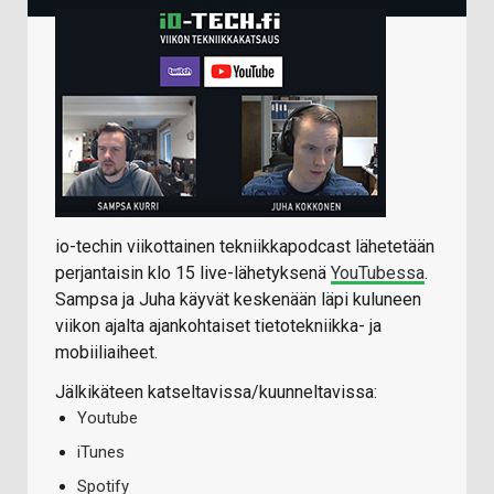
io-techin viikottainen tekniikkapodcast lähetetään
perjantaisin klo 15 live-lähetyksenä
YouTubessa
.
Sampsa ja Juha käyvät keskenään läpi kuluneen
viikon ajalta ajankohtaiset tietotekniikka- ja
mobiiliaiheet.
Jälkikäteen katseltavissa/kuunneltavissa:
Youtube
iTunes
Spotify