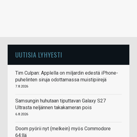
UUTISIA LYHYESTI
Tim Culpan: Applella on miljardin edestä iPhone-
puhelinten siruja odottamassa muistipiirejä
7.8.2026
Samsungin huhutaan tiputtavan Galaxy S27
Ultrasta neljännen takakameran pois
6.8.2026
Doom pyörii nyt (melkein) myös Commodore
64:llä