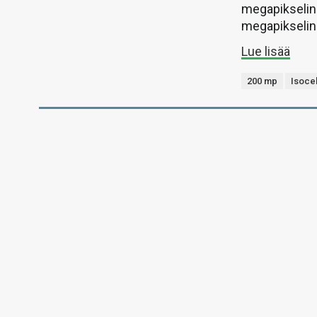
megapikselin 
megapikselin 
Lue lisää
200 mp
Isoce