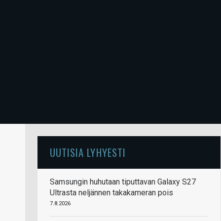
UUTISIA LYHYESTI
Samsungin huhutaan tiputtavan Galaxy S27
Ultrasta neljännen takakameran pois
7.8.2026