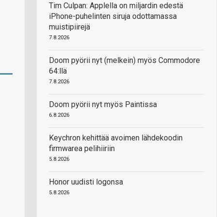
Tim Culpan: Applella on miljardin edestä
iPhone-puhelinten siruja odottamassa
muistipiirejä
7.8.2026
Doom pyörii nyt (melkein) myös Commodore
64:llä
7.8.2026
Doom pyörii nyt myös Paintissa
6.8.2026
Keychron kehittää avoimen lähdekoodin
firmwarea pelihiiriin
5.8.2026
Honor uudisti logonsa
5.8.2026