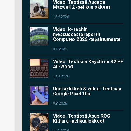
Video: Testissä Audeze
Maxwell 2 -pelikuulokkeet
15.6.2026
Video: io-techin
messuosastoraportit
Computex 2026 -tapahtumasta
3.6.2026
Video: Testissä Keychron K2 HE
All-Wood
13.4.2026
Uusi artikkeli & video: Testissä
Google Pixel 10a
9.3.2026
Video: Testissä Asus ROG
Kithara -pelikuulokkeet
11.2.2026