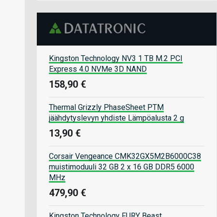
Kingston Technology NV3 1 TB M.2 PCI
Express 4.0 NVMe 3D NAND
158,90 €
Thermal Grizzly PhaseSheet PTM
jäähdytyslevyn yhdiste Lämpöalusta 2 g
13,90 €
Corsair Vengeance CMK32GX5M2B6000C38
muistimoduuli 32 GB 2 x 16 GB DDR5 6000
MHz
479,90 €
Kingston Technology FURY Beast