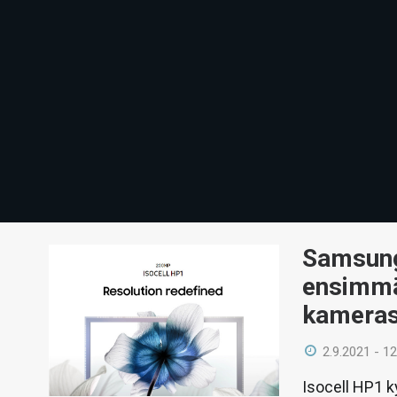
Samsung
ensimmä
kameras
2.9.2021 - 12
Isocell HP1 