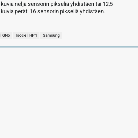
kuvia neljä sensorin pikseliä yhdistäen tai 12,5
kuvia peräti 16 sensorin pikseliä yhdistäen.
ll GN5
Isocell HP1
Samsung