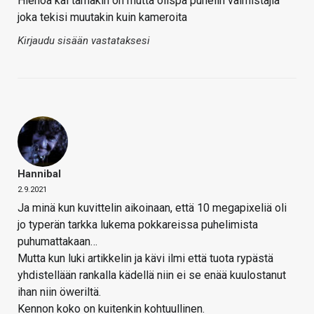
Hienoa kai tämäkin on mutta olispa puhelin valmistajia
joka tekisi muutakin kuin kameroita
Kirjaudu sisään vastataksesi
Hannibal
2.9.2021
Ja minä kun kuvittelin aikoinaan, että 10 megapixeliä oli
jo typerän tarkka lukema pokkareissa puhelimista
puhumattakaan…
Mutta kun luki artikkelin ja kävi ilmi että tuota rypästä
yhdistellään rankalla kädellä niin ei se enää kuulostanut
ihan niin öweriltä.
Kennon koko on kuitenkin kohtuullinen.