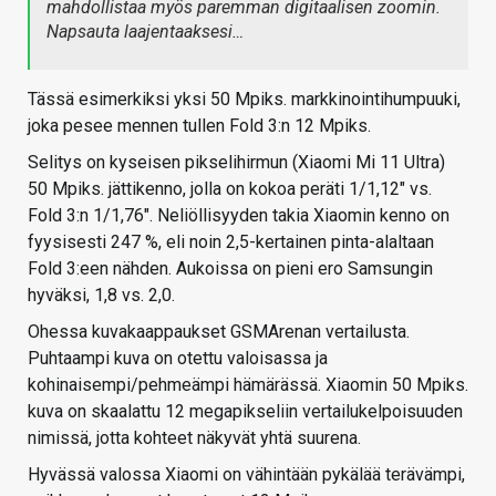
mahdollistaa myös paremman digitaalisen zoomin.
Napsauta laajentaaksesi…
Tässä esimerkiksi yksi 50 Mpiks. markkinointihumpuuki,
joka pesee mennen tullen Fold 3:n 12 Mpiks.
Selitys on kyseisen pikselihirmun (Xiaomi Mi 11 Ultra)
50 Mpiks. jättikenno, jolla on kokoa peräti 1/1,12" vs.
Fold 3:n 1/1,76". Neliöllisyyden takia Xiaomin kenno on
fyysisesti 247 %, eli noin 2,5-kertainen pinta-alaltaan
Fold 3:een nähden. Aukoissa on pieni ero Samsungin
hyväksi, 1,8 vs. 2,0.
Ohessa kuvakaappaukset GSMArenan vertailusta.
Puhtaampi kuva on otettu valoisassa ja
kohinaisempi/pehmeämpi hämärässä. Xiaomin 50 Mpiks.
kuva on skaalattu 12 megapikseliin vertailukelpoisuuden
nimissä, jotta kohteet näkyvät yhtä suurena.
Hyvässä valossa Xiaomi on vähintään pykälää terävämpi,