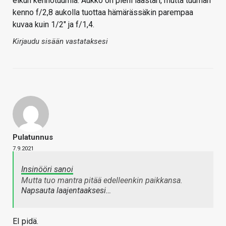
eikun kennotuumia. Aukko on pieni laastari, mutta tuuman
kenno f/2,8 aukolla tuottaa hämärässäkin parempaa
kuvaa kuin 1/2" ja f/1,4.
Kirjaudu sisään vastataksesi
Pulatunnus
7.9.2021
Insinööri sanoi
Mutta tuo mantra pitää edelleenkin paikkansa.
Napsauta laajentaaksesi…
EI pidä.