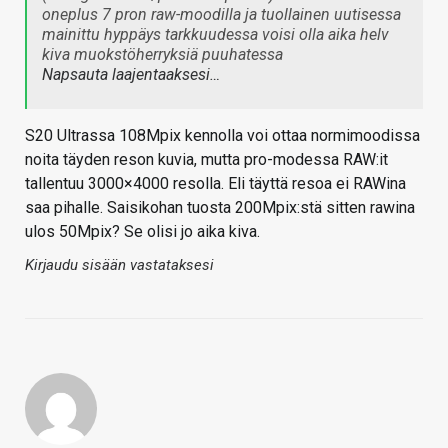
oneplus 7 pron raw-moodilla ja tuollainen uutisessa
mainittu hyppäys tarkkuudessa voisi olla aika helv
kiva muokstöherryksiä puuhatessa
Napsauta laajentaaksesi…
S20 Ultrassa 108Mpix kennolla voi ottaa normimoodissa
noita täyden reson kuvia, mutta pro-modessa RAW:it
tallentuu 3000×4000 resolla. Eli täyttä resoa ei RAWina
saa pihalle. Saisikohan tuosta 200Mpix:stä sitten rawina
ulos 50Mpix? Se olisi jo aika kiva.
Kirjaudu sisään vastataksesi