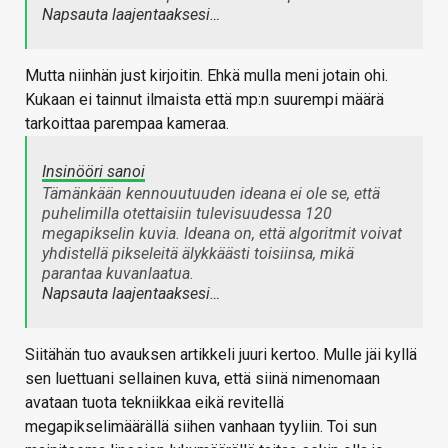
Napsauta laajentaaksesi…
Mutta niinhän just kirjoitin. Ehkä mulla meni jotain ohi.
Kukaan ei tainnut ilmaista että mp:n suurempi määrä
tarkoittaa parempaa kameraa.
Insinööri sanoi
Tämänkään kennouutuuden ideana ei ole se, että
puhelimilla otettaisiin tulevisuudessa 120
megapikselin kuvia. Ideana on, että algoritmit voivat
yhdistellä pikseleitä älykkäästi toisiinsa, mikä
parantaa kuvanlaatua.
Napsauta laajentaaksesi…
Siitähän tuo avauksen artikkeli juuri kertoo. Mulle jäi kyllä
sen luettuani sellainen kuva, että siinä nimenomaan
avataan tuota tekniikkaa eikä revitellä
megapikselimäärällä siihen vanhaan tyyliin. Toi sun