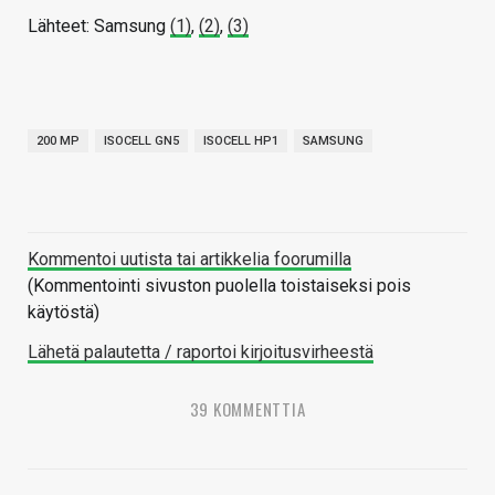
Lähteet: Samsung
(1)
,
(2)
,
(3)
200 MP
ISOCELL GN5
ISOCELL HP1
SAMSUNG
Kommentoi uutista tai artikkelia foorumilla
(Kommentointi sivuston puolella toistaiseksi pois
käytöstä)
Lähetä palautetta / raportoi kirjoitusvirheestä
39 KOMMENTTIA