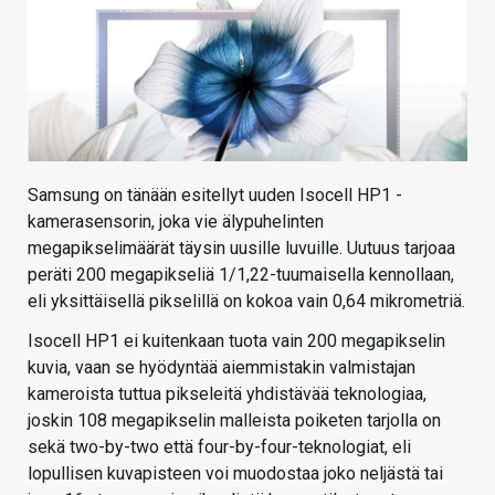
Samsung on tänään esitellyt uuden Isocell HP1 -
kamerasensorin, joka vie älypuhelinten
megapikselimäärät täysin uusille luvuille. Uutuus tarjoaa
peräti 200 megapikseliä 1/1,22-tuumaisella kennollaan,
eli yksittäisellä pikselillä on kokoa vain 0,64 mikrometriä.
Isocell HP1 ei kuitenkaan tuota vain 200 megapikselin
kuvia, vaan se hyödyntää aiemmistakin valmistajan
kameroista tuttua pikseleitä yhdistävää teknologiaa,
joskin 108 megapikselin malleista poiketen tarjolla on
sekä two-by-two että four-by-four-teknologiat, eli
lopullisen kuvapisteen voi muodostaa joko neljästä tai