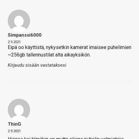
Simpanssi6000
2.9.2021
Eipä oo käyttistä, nykysetkin kamerat imaisee puhelimien
~256gb tallennustilat alta aikayksikön.
Kirjaudu sisään vastataksesi
ThinG
2.9.2021