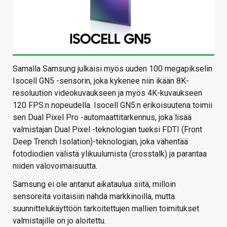
Samalla Samsung julkaisi myös uuden 100 megapikselin
Isocell GN5 -sensorin, joka kykenee niin ikään 8K-
resoluution videokuvaukseen ja myös 4K-kuvaukseen
120 FPS:n nopeudella. Isocell GN5:n erikoisuutena toimii
sen Dual Pixel Pro -automaattitarkennus, joka lisää
valmistajan Dual Pixel -teknologian tueksi FDTI (Front
Deep Trench Isolation)-teknologian, joka vähentää
fotodiodien välistä ylikuulumista (crosstalk) ja parantaa
niiden valovoimaisuutta.
Samsung ei ole antanut aikataulua siitä, milloin
sensoreita voitaisiin nähdä markkinoilla, mutta
suunnittelukäyttöön tarkoitettujen mallien toimitukset
valmistajille on jo aloitettu.