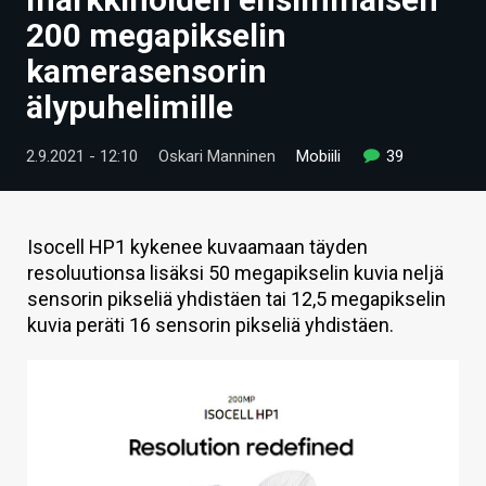
ARTIKKELIT
200 megapikselin
kamerasensorin
VIDEOT
älypuhelimille
TECHBBS
2.9.2021 - 12:10
Oskari Manninen
Mobiili
39
TIETOA
HINTA.FI
Isocell HP1 kykenee kuvaamaan täyden
KAUPPA
resoluutionsa lisäksi 50 megapikselin kuvia neljä
sensorin pikseliä yhdistäen tai 12,5 megapikselin
VAIHDA TEEMA
kuvia peräti 16 sensorin pikseliä yhdistäen.
HAKU