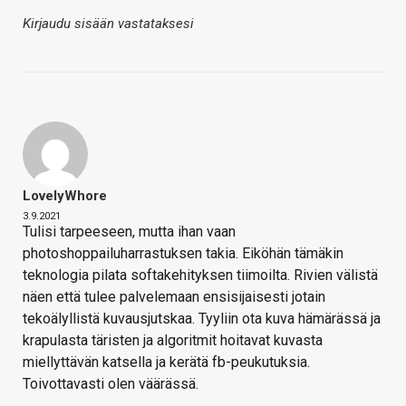
Kirjaudu sisään vastataksesi
LovelyWhore
3.9.2021
Tulisi tarpeeseen, mutta ihan vaan
photoshoppailuharrastuksen takia. Eiköhän tämäkin
teknologia pilata softakehityksen tiimoilta. Rivien välistä
näen että tulee palvelemaan ensisijaisesti jotain
tekoälyllistä kuvausjutskaa. Tyyliin ota kuva hämärässä ja
krapulasta täristen ja algoritmit hoitavat kuvasta
miellyttävän katsella ja kerätä fb-peukutuksia.
Toivottavasti olen väärässä.