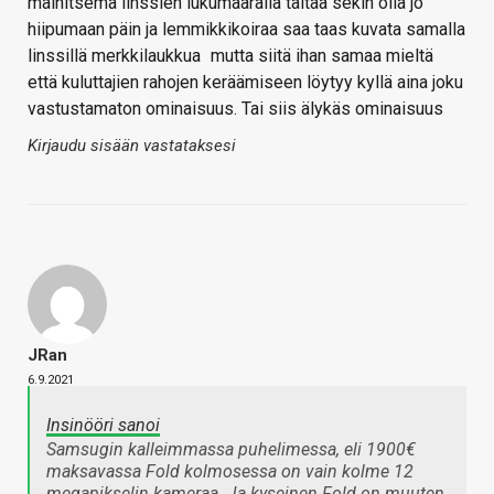
mainitsema linssien lukumäärällä taitaa sekin olla jo
hiipumaan päin ja lemmikkikoiraa saa taas kuvata samalla
linssillä merkkilaukkua
mutta siitä ihan samaa mieltä
että kuluttajien rahojen keräämiseen löytyy kyllä aina joku
vastustamaton ominaisuus. Tai siis älykäs ominaisuus
Kirjaudu sisään vastataksesi
JRan
6.9.2021
Insinööri sanoi
Samsugin kalleimmassa puhelimessa, eli 1900€
maksavassa Fold kolmosessa on vain kolme 12
megapikselin kameraa. Ja kyseinen Fold on muuten