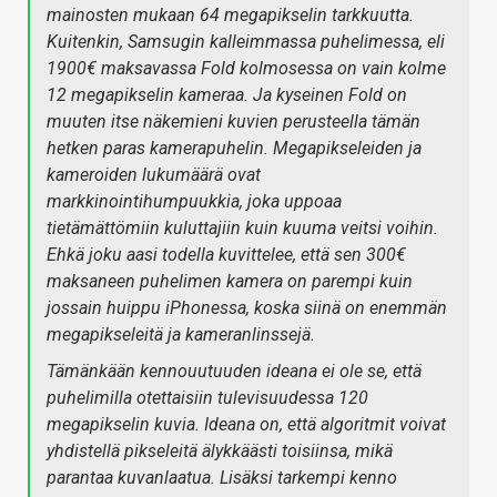
mainosten mukaan 64 megapikselin tarkkuutta.
Kuitenkin, Samsugin kalleimmassa puhelimessa, eli
1900€ maksavassa Fold kolmosessa on vain kolme
12 megapikselin kameraa. Ja kyseinen Fold on
muuten itse näkemieni kuvien perusteella tämän
hetken paras kamerapuhelin. Megapikseleiden ja
kameroiden lukumäärä ovat
markkinointihumpuukkia, joka uppoaa
tietämättömiin kuluttajiin kuin kuuma veitsi voihin.
Ehkä joku aasi todella kuvittelee, että sen 300€
maksaneen puhelimen kamera on parempi kuin
jossain huippu iPhonessa, koska siinä on enemmän
megapikseleitä ja kameranlinssejä.
Tämänkään kennouutuuden ideana ei ole se, että
puhelimilla otettaisiin tulevisuudessa 120
megapikselin kuvia. Ideana on, että algoritmit voivat
yhdistellä pikseleitä älykkäästi toisiinsa, mikä
parantaa kuvanlaatua. Lisäksi tarkempi kenno