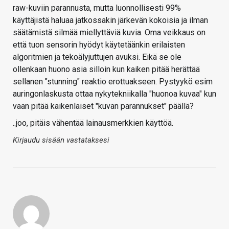
raw-kuviin parannusta, mutta luonnollisesti 99%
käyttäjistä haluaa jatkossakin järkevän kokoisia ja ilman
säätämistä silmää miellyttäviä kuvia. Oma veikkaus on
että tuon sensorin hyödyt käytetäänkin erilaisten
algoritmien ja tekoälyjuttujen avuksi. Eikä se ole
ollenkaan huono asia silloin kun kaiken pitää herättää
sellanen "stunning" reaktio erottuakseen. Pystyykö esim
auringonlaskusta ottaa nykytekniikalla "huonoa kuvaa" kun
vaan pitää kaikenlaiset "kuvan parannukset" päällä?
..joo, pitäis vähentää lainausmerkkien käyttöä.
Kirjaudu sisään vastataksesi