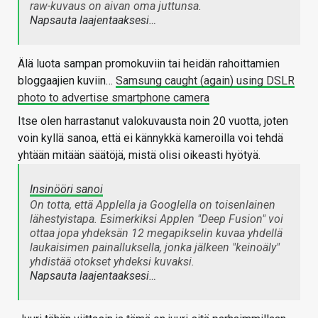
raw-kuvaus on aivan oma juttunsa.
Napsauta laajentaaksesi…
Älä luota sampan promokuviin tai heidän rahoittamien
bloggaajien kuviin…
Samsung caught (again) using DSLR
photo to advertise smartphone camera
Itse olen harrastanut valokuvausta noin 20 vuotta, joten
voin kyllä sanoa, että ei kännykkä kameroilla voi tehdä
yhtään mitään säätöjä, mistä olisi oikeasti hyötyä.
Insinööri sanoi
On totta, että Applella ja Googlella on toisenlainen
lähestyistapa. Esimerkiksi Applen "Deep Fusion" voi
ottaa jopa yhdeksän 12 megapikselin kuvaa yhdellä
laukaisimen painalluksella, jonka jälkeen "keinoäly"
yhdistää otokset yhdeksi kuvaksi.
Napsauta laajentaaksesi…