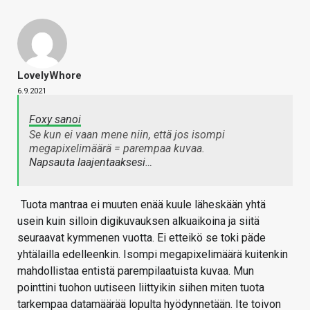
LovelyWhore
6.9.2021
Foxy sanoi
Se kun ei vaan mene niin, että jos isompi
megapixelimäärä = parempaa kuvaa.
Napsauta laajentaaksesi…
Tuota mantraa ei muuten enää kuule läheskään yhtä
usein kuin silloin digikuvauksen alkuaikoina ja siitä
seuraavat kymmenen vuotta. Ei etteikö se toki päde
yhtälailla edelleenkin. Isompi megapixelimäärä kuitenkin
mahdollistaa entistä parempilaatuista kuvaa. Mun
pointtini tuohon uutiseen liittyikin siihen miten tuota
tarkempaa datamäärää lopulta hyödynnetään. Ite toivon