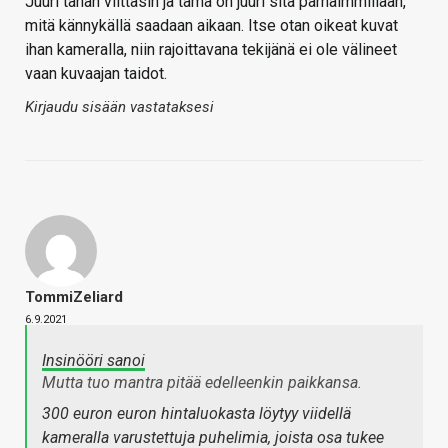
Juuri tähän viittasin ja tämä on juuri sitä parhaimmillaan,
mitä kännykällä saadaan aikaan. Itse otan oikeat kuvat
ihan kameralla, niin rajoittavana tekijänä ei ole välineet
vaan kuvaajan taidot.
Kirjaudu sisään vastataksesi
TommiZeliard
6.9.2021
Insinööri sanoi
Mutta tuo mantra pitää edelleenkin paikkansa.
300 euron euron hintaluokasta löytyy viidellä
kameralla varustettuja puhelimia, joista osa tukee