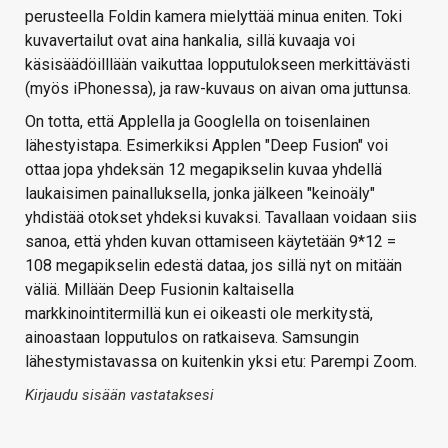
perusteella Foldin kamera mielyttää minua eniten. Toki
kuvavertailut ovat aina hankalia, sillä kuvaaja voi
käsisäädöilllään vaikuttaa lopputulokseen merkittävästi
(myös iPhonessa), ja raw-kuvaus on aivan oma juttunsa.
On totta, että Applella ja Googlella on toisenlainen
lähestyistapa. Esimerkiksi Applen "Deep Fusion" voi
ottaa jopa yhdeksän 12 megapikselin kuvaa yhdellä
laukaisimen painalluksella, jonka jälkeen "keinoäly"
yhdistää otokset yhdeksi kuvaksi. Tavallaan voidaan siis
sanoa, että yhden kuvan ottamiseen käytetään 9*12 =
108 megapikselin edestä dataa, jos sillä nyt on mitään
väliä. Millään Deep Fusionin kaltaisella
markkinointitermillä kun ei oikeasti ole merkitystä,
ainoastaan lopputulos on ratkaiseva. Samsungin
lähestymistavassa on kuitenkin yksi etu: Parempi Zoom.
Kirjaudu sisään vastataksesi