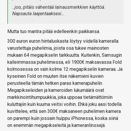
..joo, pitäis vähentää lainausmerkkien käyttöä.
Napsauta laajentaaksesi…
Mutta tuo mantra pitää edelleenkin paikkansa.
300 euron euron hintaluokasta löytyy viidellä kameralla
varustettuja puhelimia, joista osa tukee mainosten
mukaan 64 megapikselin tarkkuutta. Kuitenkin, Samsugin
kalleimmassa puhelimessa, eli 1900€ maksavassa Fold
kolmosessa on vain kolme 12 megapikselin kameraa. Ja
kyseinen Fold on muuten itse näkemieni kuvien
perusteella tämän hetken paras kamerapuhelin.
Megapikseleiden ja kameroiden lukumäärä ovat
markkinointihumpuukkia, joka uppoaa tietämättömiin
kuluttajiin kuin kuuma veitsi voihin. Ehkä joku aasi todella
kuvittelee, että sen 300€ maksaneen puhelimen kamera
on parempi kuin jossain huippu iPhonessa, koska siinä
on enemmän megapikseleitä ja kameranlinssejä.