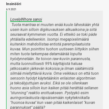
Insinööri
6.9.2021
LovelyWhore sanoi
Tuota mantraa ei muuten enää kuule läheskään yhtä
usein kuin silloin digikuvauksen alkuaikoina ja siitä
seuraavat kymmenen vuotta. Ei etteikö se toki päde
yhtälailla edelleenkin. Isompi megapixelimäärä
kuitenkin mahdollistaa entistä parempilaatuista
kuvaa. Mun pointtini tuohon uutiseen liittyikin siihen
miten tuota tarkempaa datamäärää lopulta
hyödynnetään. Ite toivon raw-kuviin parannusta,
mutta luonnollisesti 99% käyttäjistä haluaa
jatkossakin järkevän kokoisia ja ilman säätämistä
silmää miellyttäviä kuvia. Oma veikkaus on että tuon
sensorin hyödyt käytetäänkin erilaisten algoritmien
ja tekoälyjuttujen avuksi. Eikä se ole ollenkaan
huono asia silloin kun kaiken pitää herättää sellanen
"stunning" reaktio erottuakseen. Pystyykö esim
auringonlaskusta räpsäisemään nykytekniikalla
"huonoa kuvaa" kun vaan pitää kaikenlaiset "kuvan
parannukset" päällä?