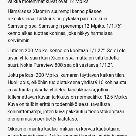
vaikka molemmat kuvat ovat 12 Mpiks.
Hämärässä Xiaomin suurempi kenno pääsee
oikeuksiinsa. Tarkkuus on pykälää parempi kuin
Samsungissa. Samsungin pienempi 12 Mpiks. 1/1,76"-
kenno alkaa tuottaa kohinaa, joka näkyy harmaissa
selvimmin.
Uutisen 200 Mpiks. kenno on kooltaan 1/1,22". Se ei ole
aivan yhtä suuri kuin Xiaomissa, mutta on silti todella
suuri. Nokia Pureview 808:ssa oli vastaava 1/1,2".
Joku pelkäsi 200 Mpiks. kameran täyttävän kaiken tilan.
Huoli pois, eiköhän tuo oletuksena yhdistä 16 kohinaista
ja suttuista pikseliä yhdeksi laadukkaaksi, jolloin
tallennettavan kuvan tarkkuus on normaalihko 12,5 Mpiks.
Kuva on tällöin erittäin todennäköisesti tavallista
kohinattomampi, joten kuva pakkautuu tiedostokooltaan
pienemmäksi per tietty laatutaso.
Oikeampi mantra kuuluu: mikään ei korvaa kuutiotuum,