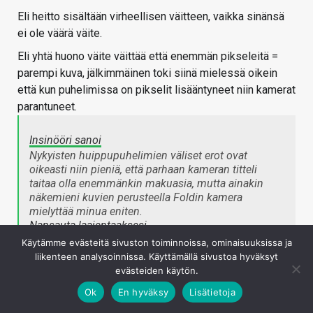
Eli heitto sisältään virheellisen väitteen, vaikka sinänsä
ei ole väärä väite.
Eli yhtä huono väite väittää että enemmän pikseleitä =
parempi kuva, jälkimmäinen toki siinä mielessä oikein
että kun puhelimissa on pikselit lisääntyneet niin kamerat
parantuneet.
Insinööri sanoi
Nykyisten huippupuhelimien väliset erot ovat
oikeasti niin pieniä, että parhaan kameran titteli
taitaa olla enemmänkin makuasia, mutta ainakin
näkemieni kuvien perusteella Foldin kamera
mielyttää minua eniten.
Napsauta laajentaaksesi…
Käytämme evästeitä sivuston toiminnoissa, ominaisuuksissa ja
liikenteen analysoinnissa. Käyttämällä sivustoa hyväksyt
Mielyttää voi.
evästeiden käytön.
Mutta Minkään Foldin kamera ei ole edes ko valmistajan
Ok
En hyväksy
Lisätietoja
parhamistoa. Voi toki tuottaa sinulle miellyttäviä kuvia.